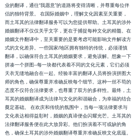
业的翻译，通往“我愿意”的道路将变得清晰，并尊重每位伴
侣的独特背景。 在国际婚姻中，理解文化因素至关重要，
而土耳其的法律翻译服务可以为您提供帮助。土耳其的涉外
婚姻翻译不仅仅关乎文字，更在于捕捉每种文化的精髓。在
婚姻文件翻译中，至关重要的是要考虑可能影响文件解读方
式的文化差异。一些国家/地区拥有独特的传统，必须谨慎
翻译，以确保符合土耳其的婚姻要求，避免误解。想象一下
拼凑一个拼图--每一块都代表着不同的文化元素，它们必须
天衣无缝地融合在一起。经验丰富的翻译人员将扮演拼图大
师的角色，确保尊重并准确反映每个细节。这种一丝不苟的
态度不仅符合法律要求，也尊重了双方的多样性。最终，土
耳其的婚姻翻译成为法律与文化的和谐融合，为幸福的结合
奠定基础。 在欢庆和传统的氛围中，当每一项法律要求与
文化表达相得益彰时，婚姻的真谛便会闪耀光芒。土耳其的
法律翻译服务便在此大放异彩。他们扮演着不可或缺的角
色，确保土耳其的涉外婚姻翻译尊重并准确反映文化底蕴。