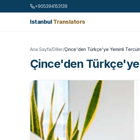
Skip to content
+905394153139
Istanbul
Translators
Ana Sayfa
/
Diller
/
Çince'den Türkçe'ye Yeminli Tercü
Çince'den Türkçe'ye