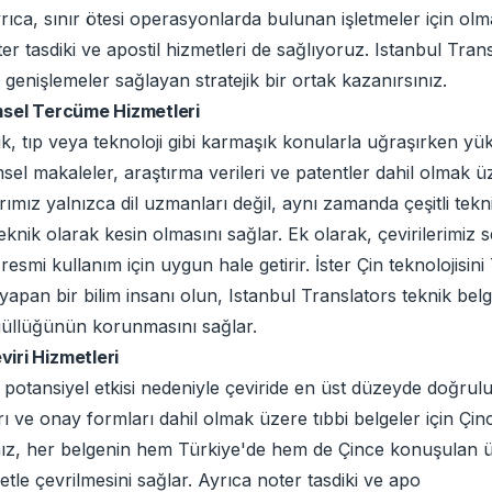
rıca, sınır ötesi operasyonlarda bulunan işletmeler için olm
 tasdiki ve apostil hizmetleri de sağlıyoruz. Istanbul Translat
genişlemeler sağlayan stratejik bir ortak kazanırsınız.
msel Tercüme Hizmetleri
slik, tıp veya teknoloji gibi karmaşık konularla uğraşırken
limsel makaleler, araştırma verileri ve patentler dahil olmak 
ımız yalnızca dil uzmanları değil, aynı zamanda çeşitli tekn
ik olarak kesin olmasını sağlar. Ek olarak, çevirilerimiz sert
resmi kullanım için uygun hale getirir. İster Çin teknolojisini
i yapan bir bilim insanı olun, Istanbul Translators teknik bel
güllüğünün korunmasını sağlar.
iri Hizmetleri
 potansiyel etkisi nedeniyle çeviride en üst düzeyde doğrulu
zları ve onay formları dahil olmak üzere tıbbi belgeler için Ç
ımız, her belgenin hem Türkiye'de hem de Çince konuşulan ülk
etle çevrilmesini sağlar. Ayrıca noter tasdiki ve apo