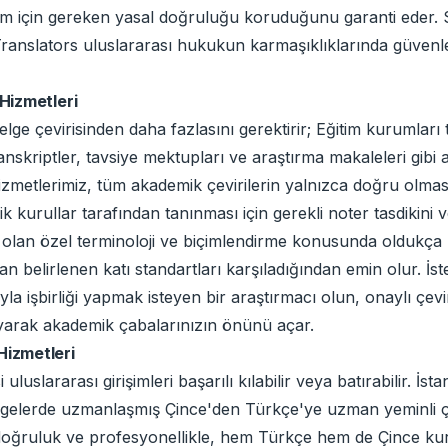
em için gereken yasal doğruluğu koruduğunu garanti eder. Sı
Translators uluslararası hukukun karmaşıklıklarında güvenle
Hizmetleri
ge çevirisinden daha fazlasını gerektirir; Eğitim kurumları
anskriptler, tavsiye mektupları ve araştırma makaleleri gibi 
izmetlerimiz, tüm akademik çevirilerin yalnızca doğru olma
 kurullar tarafından tanınması için gerekli noter tasdikini 
lan özel terminoloji ve biçimlendirme konusunda oldukça bilg
belirlenen katı standartları karşıladığından emin olur. İs
la işbirliği yapmak isteyen bir araştırmacı olun, onaylı çevi
layarak akademik çabalarınızın önünü açar.
izmetleri
uluslararası girişimleri başarılı kılabilir veya batırabilir. İs
 belgelerde uzmanlaşmış Çince'den Türkçe'ye uzman yeminli çev
doğruluk ve profesyonellikle, hem Türkçe hem de Çince kuru