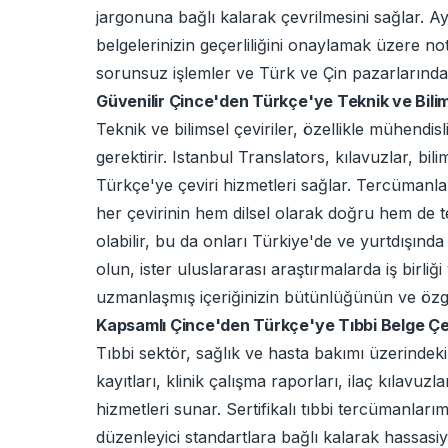
jargonuna bağlı kalarak çevrilmesini sağlar. Ay
belgelerinizin geçerliliğini onaylamak üzere noter
sorunsuz işlemler ve Türk ve Çin pazarlarında 
Güvenilir Çince'den Türkçe'ye Teknik ve Bili
Teknik ve bilimsel çeviriler, özellikle mühendi
gerektirir. Istanbul Translators, kılavuzlar, bi
Türkçe'ye çeviri hizmetleri sağlar. Tercümanlar
her çevirinin hem dilsel olarak doğru hem de tekn
olabilir, bu da onları Türkiye'de ve yurtdışında 
olun, ister uluslararası araştırmalarda iş birliğ
uzmanlaşmış içeriğinizin bütünlüğünün ve öz
Kapsamlı Çince'den Türkçe'ye Tıbbi Belge Çev
Tıbbi sektör, sağlık ve hasta bakımı üzerindeki
kayıtları, klinik çalışma raporları, ilaç kılavu
hizmetleri sunar. Sertifikalı tıbbi tercümanlar
düzenleyici standartlara bağlı kalarak hassasiy