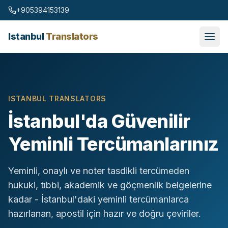
Skip to content
+905394153139
Istanbul
Translators
ISTANBUL TRANSLATORS
İstanbul'da Güvenilir
Yeminli Tercümanlarınız
Yeminli, onaylı ve noter tasdikli tercümeden
hukuki, tıbbi, akademik ve göçmenlik belgelerine
kadar - İstanbul'daki yeminli tercümanlarca
hazırlanan, apostil için hazır ve doğru çeviriler.