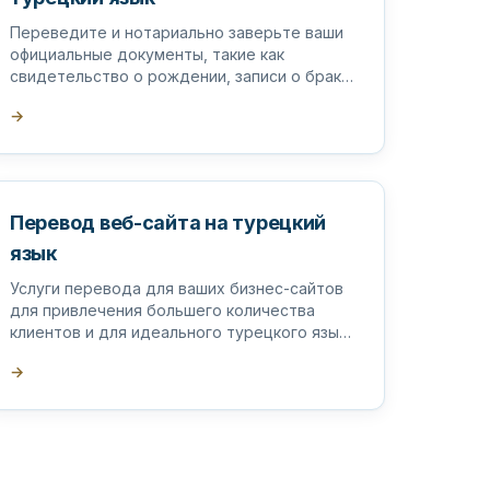
Переведите и нотариально заверьте ваши
официальные документы, такие как
свидетельство о рождении, записи о браке,
диплом и т. д., и поставьте на них апостиль
→
в Турции.
Перевод веб-сайта на турецкий
язык
Услуги перевода для ваших бизнес-сайтов
для привлечения большего количества
клиентов и для идеального турецкого языка
на ваших веб-страницах.
→