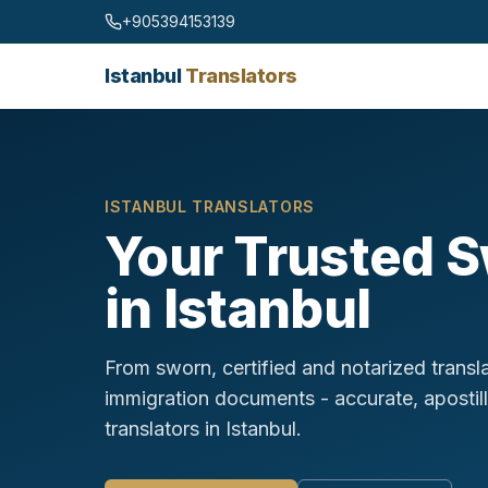
Skip to content
+905394153139
Istanbul
Translators
ISTANBUL TRANSLATORS
Your Trusted S
in Istanbul
From sworn, certified and notarized transl
immigration documents - accurate, apostil
translators in Istanbul.