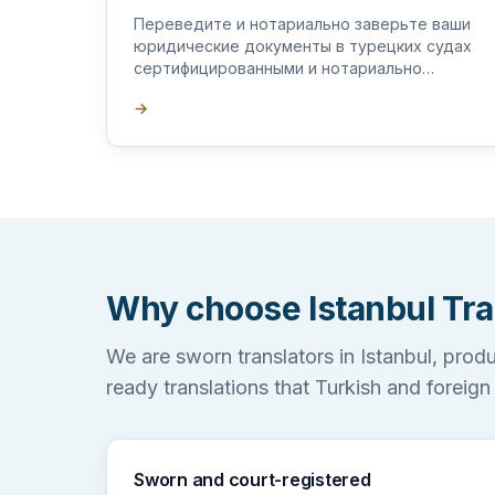
Переведите и нотариально заверьте ваши
юридические документы в турецких судах
сертифицированными и нотариально
заверенными официальными переводчиками
→
в Турции.
Why choose Istanbul Tra
We are sworn translators in Istanbul, prod
ready translations that Turkish and foreign
Sworn and court-registered