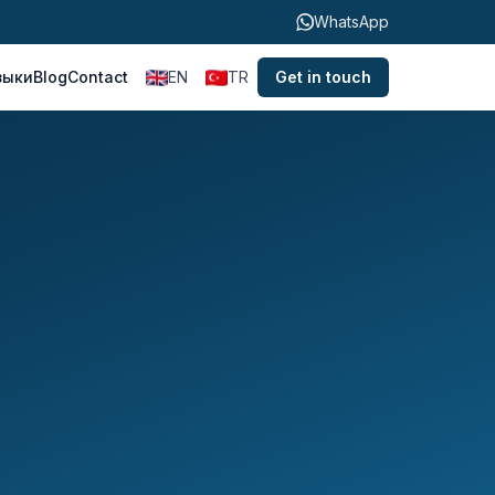
WhatsApp
зыки
Blog
Contact
EN
TR
Get in touch