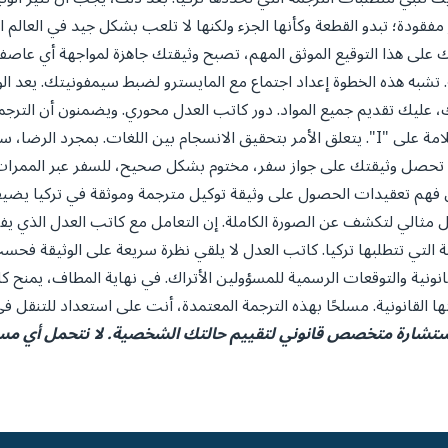
 مفقودة؛ تبدو القطعة وكأنها الجزء ولكنها لا تلعب بشكل جيد في العالم
هذا التوقيع الموثق المهم، تصبح وثيقتك جاهزة لمواجهة أي عاصفة، وتل
 تشبه هذه الخطوة إعداد اجتماع مع المايسترو لضبط سيمفونيتك. يعد الو
رتك، عليك تقديم جميع المواد. دور كاتب العدل محوري. ويضمنون أن التر
تطلبها تركيا. لا يتعلق الأمر فقط بعبور حرف "T" ووضع علامة على "I". يتعلق الأمر بتحقيق الانسج
، تحصل وثيقتك على جواز سفر، مختوم بشكل صحيح، للسفر عبر الممرات ا
إن فهم تعقيدات الحصول على وثيقة توكيل مترجمة وموثقة في تركيا يضيف
ثالي لتكشف عن الصورة الكاملة. إن التعامل مع كاتب العدل الذي يفهم
 التي تتطلبها تركيا. كاتب العدل لا يلقي نظرة سريعة على الوثيقة فح
انونية والتوقعات الرسمية للمسؤولين الأتراك. في نهاية المطاف، يمنح ك
ا القانونية. مسلحًا بهذه الترجمة المعتمدة، أنت على استعداد للتنقل ف
ستشارة متخصص قانوني لتقييم حالتك الشخصية. لا نتحمل أي مسؤو