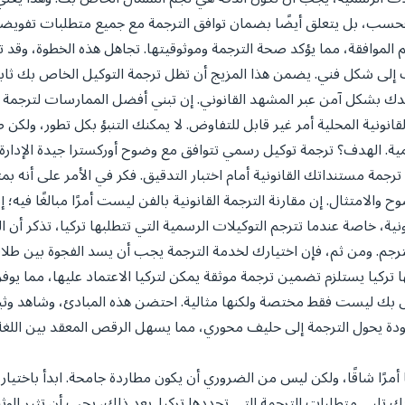
وية فحسب، بل يتعلق أيضًا بضمان توافق الترجمة مع جميع متطلبات تفويض
ختم الموافقة، مما يؤكد صحة الترجمة وموثوقيتها. تجاهل هذه الخطوة، وق
إلى شكل فني. يضمن هذا المزيج أن تظل ترجمة التوكيل الخاص بك ثابتة 
 بشكل آمن عبر المشهد القانوني. إن تبني أفضل الممارسات لترجمة الم
لقانونية المحلية أمر غير قابل للتفاوض. لا يمكنك التنبؤ بكل تطور، ولكن طر
لأهمية. الهدف؟ ترجمة توكيل رسمي تتوافق مع وضوح أوركسترا جيدة الإدار
ترجمة مستنداتك القانونية أمام اختبار التدقيق. فكر في الأمر على أنه 
ح والامتثال. إن مقارنة الترجمة القانونية بالفن ليست أمرًا مبالغًا فيه؛
ونية، خاصة عندما تترجم التوكيلات الرسمية التي تتطلبها تركيا، تذكر أ
المترجم. ومن ثم، فإن اختيارك لخدمة الترجمة يجب أن يسد الفجوة بين طلا
ها تركيا يستلزم تضمين ترجمة موثقة يمكن لتركيا الاعتماد عليها، مما يوفر
خاص بك ليست فقط مختصة ولكنها مثالية. احتضن هذه المبادئ، وشاهد و
جودة يحول الترجمة إلى حليف محوري، مما يسهل الرقص المعقد بين اللغة 
 أمرًا شاقًا، ولكن ليس من الضروري أن يكون مطاردة جامحة. ابدأ با
 تلبي متطلبات الترجمة التي تحددها تركيا. بعد ذلك، يجب أن تثير الوثي