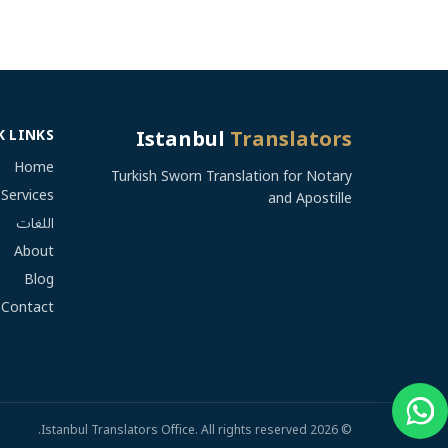
Istanbul
Translators
K LINKS
Home
Turkish Sworn Translation for Notary
Services
and Apostille
اللغات
About
Blog
Contact
Istanbul Translators Office
.
All rights reserved.
2026
©