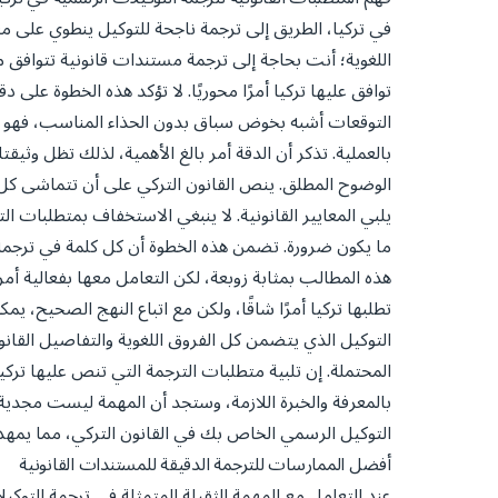
في تركيا، الطريق إلى ترجمة ناجحة للتوكيل ينطوي على مع
اللغوية؛ أنت بحاجة إلى ترجمة مستندات قانونية تتوافق 
توافق عليها تركيا أمرًا محوريًا. لا تؤكد هذه الخطوة على
التوقعات أشبه بخوض سباق بدون الحذاء المناسب، فهو بب
بالعملية. تذكر أن الدقة أمر بالغ الأهمية، لذلك تظل وثيق
الوضوح المطلق. ينص القانون التركي على أن تتماشى كل 
يلبي المعايير القانونية. لا ينبغي الاستخفاف بمتطلبات التر
ما يكون ضرورة. تضمن هذه الخطوة أن كل كلمة في ترجمة ا
هذه المطالب بمثابة زوبعة، لكن التعامل معها بفعالية أم
تطلبها تركيا أمرًا شاقًا، ولكن مع اتباع النهج الصحيح، 
التوكيل الذي يتضمن كل الفروق اللغوية والتفاصيل القانو
المحتملة. إن تلبية متطلبات الترجمة التي تنص عليها ترك
بالمعرفة والخبرة اللازمة، وستجد أن المهمة ليست مجد
التوكيل الرسمي الخاص بك في القانون التركي، مما يمهد 
أفضل الممارسات للترجمة الدقيقة للمستندات القانونية
عند التعامل مع المهمة الثقيلة المتمثلة في ترجمة التو