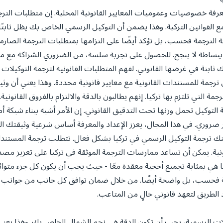
رفة خصوصيات وعموميات المعايير القانونية المحلية. إن متطلبات الترجم
مع القوانين التركية. وهذا يضمن أن التوكيل الرسمي الخاص بك يظل ثابت
 دقة الترجمة فحسب، بل تؤكد أيضًا على التزامها بمتطلبات الترجمة الصارم
ساطة لا ينجح. للحصول على تجربة سلسة، من الضروري الشراكة مع مترجم 
تك ثابتة في غرضها القانوني. لفهم المتطلبات القانونية لترجمة التوكيلات
ترجمة للمستندات القانونية مع معايير قانونية محددة. وهذا يعني أن و
جمة التي تلتزم بها تركيا. إنهم يطالبون بالدقة والالتزام بالفروق القانون
لتوكيل تحمل وزنها تحت التدقيق القانوني. إن الأمر أشبه ببناء شبكة 
ر ضروري. في هذا المجال، يعزز الإعداد والمعرفة أساس شرعية وثيقتك ال
يمكنك ترجمة التوكيل الرسمي في تركيا بشكل فعال. تتطلب ترجمة المستندات
نية. يمكن أن تساعد ممارسات الترجمة الموثقة في تركيا على تعزيز مصداق
يا هي بمثابة تجميع أحجية معقدة معًا - حيث يجب أن يكون كل جزء متوائم
ية فحسب، بل واضحة أيضًا. من خلال ضمان توافق كل جانب من جوانب الت
الطريق لتعهد قانوني خالٍ من المتاعب.
كيلات الرسمية، يجب أن تكون الدقة هي نجم الشمال الخاص بك. وهذا يعني