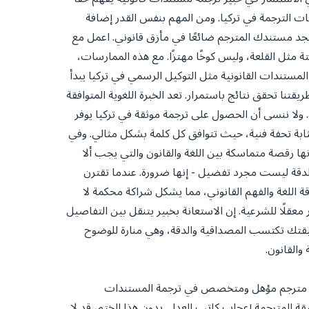
ات الترجمة في تركيا. ومن المهم بنفس القدر إضافة
د تجد مستندك المترجم ضائعًا في مأزق قانوني. اعمل مع
مثل القلعة، وليس كوخًا مهتزًا. مع هذه الممارسات،
ستندات القانونية مثل التوكيل الرسمي في تركيا يبدأ
يقتنا تحقق نتائج باستمرار. تعد الخبرة اللغوية المتوافقة
ة. ولا ننسى أن الحصول على ترجمة موثقة في تركيا يوفر
بمثابة تحفة فنية، حيث تتوافق كل كلمة بشكل مثالي. وفي
 إنها رقصة متماسكة بين اللغة والقانون والتي يجب ألا
ن الدقة ليست مجرد تفضيل - إنها ضرورة. عندما تقترن
قة اللغة والفهم القانوني، مما يشكل شراكة محكمة لا
 معقلًا للشرعية. إن الاستعانة بخبير يتنقل بين التفاصيل
ثيقتك تكتسب المصداقية والدقة، وهي منارة للوضوح
والقانون.
ختيار مترجم مؤهل ومتخصص في ترجمة المستندات
قة المترجمة إعجاب كاتب العدل. بدون هذا الختم، قد لا