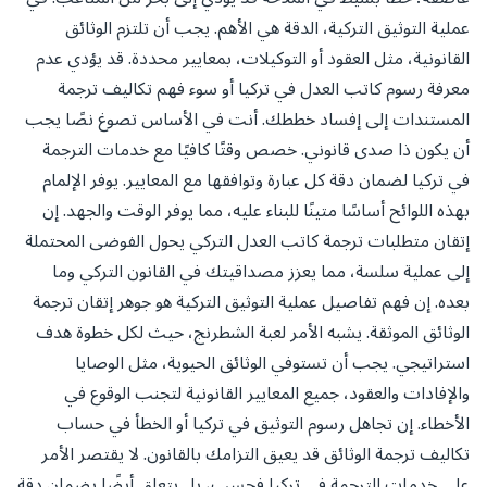
عملية التوثيق التركية، الدقة هي الأهم. يجب أن تلتزم الوثائق
القانونية، مثل العقود أو التوكيلات، بمعايير محددة. قد يؤدي عدم
معرفة رسوم كاتب العدل في تركيا أو سوء فهم تكاليف ترجمة
المستندات إلى إفساد خططك. أنت في الأساس تصوغ نصًا يجب
أن يكون ذا صدى قانوني. خصص وقتًا كافيًا مع خدمات الترجمة
في تركيا لضمان دقة كل عبارة وتوافقها مع المعايير. يوفر الإلمام
بهذه اللوائح أساسًا متينًا للبناء عليه، مما يوفر الوقت والجهد. إن
إتقان متطلبات ترجمة كاتب العدل التركي يحول الفوضى المحتملة
إلى عملية سلسة، مما يعزز مصداقيتك في القانون التركي وما
بعده. إن فهم تفاصيل عملية التوثيق التركية هو جوهر إتقان ترجمة
الوثائق الموثقة. يشبه الأمر لعبة الشطرنج، حيث لكل خطوة هدف
استراتيجي. يجب أن تستوفي الوثائق الحيوية، مثل الوصايا
والإفادات والعقود، جميع المعايير القانونية لتجنب الوقوع في
الأخطاء. إن تجاهل رسوم التوثيق في تركيا أو الخطأ في حساب
تكاليف ترجمة الوثائق قد يعيق التزامك بالقانون. لا يقتصر الأمر
على خدمات الترجمة في تركيا فحسب، بل يتعلق أيضًا بضمان دقة