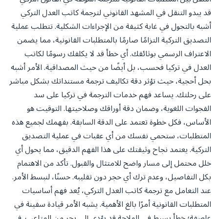
قد يبدو التنقل في المشهد القانوني لترجمة كاتب العدل التركي
أشبه بالتجول في غابة كثيفة من الإجراءات الشكلية. تتطلب عملية
التصديق التركية التزامًا صارمًا بالمتطلبات القانونية، مما يضمن
الاعتراف الرسمي بوثائقك. أي خطأ قد لا يكلفك رسومًا لكاتب
العدل في تركيا فحسب، بل أيضًا من حيث المصداقية. الأمر أشبه
بحل أحجية، حيث تؤثر دقة تكاليف ترجمة مستنداتك بشكل مباشر
على رحلتك. يساعد فهم خدمات الترجمة في تركيا على سد
الفجوات اللغوية، وضمان دقة أوراقك وصلاحيتها. التوقيت هو
الأساس، فكل خطوة تعتمد على الدقة السابقة. بفهمك لجميع هذه
المتطلبات، ستحمي نفسك من أي عقبات في عملية التصديق
التركية. يعتمد نجاح وثيقتك على هذا الفهم الدقيق، مما يحول أي
خلل محتمل إلى مسار واضح للامتثال والقبول. تأكد من الاهتمام
بكل التفاصيل، وعدم ترك أي حجر دون تقليبه. حسنًا، لنبسط الأمر.
عند التعامل مع ترجمة كاتب العدل التركي، يُعد فهم أساسيات
المتطلبات القانونية أمرًا بالغ الأهمية. يشبه الأمر قيادة سفينة في
عاصفة؛ خطأ بسيط في الملاحة قد يؤدي إلى بحر من المتاعب. في