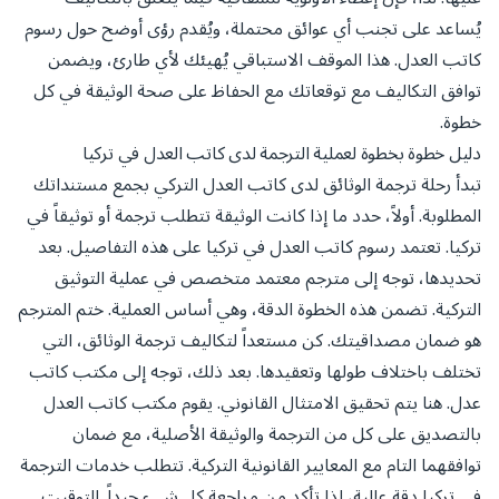
يُساعد على تجنب أي عوائق محتملة، ويُقدم رؤى أوضح حول رسوم
كاتب العدل. هذا الموقف الاستباقي يُهيئك لأي طارئ، ويضمن
توافق التكاليف مع توقعاتك مع الحفاظ على صحة الوثيقة في كل
خطوة.
دليل خطوة بخطوة لعملية الترجمة لدى كاتب العدل في تركيا
تبدأ رحلة ترجمة الوثائق لدى كاتب العدل التركي بجمع مستنداتك
المطلوبة. أولاً، حدد ما إذا كانت الوثيقة تتطلب ترجمة أو توثيقاً في
تركيا. تعتمد رسوم كاتب العدل في تركيا على هذه التفاصيل. بعد
تحديدها، توجه إلى مترجم معتمد متخصص في عملية التوثيق
التركية. تضمن هذه الخطوة الدقة، وهي أساس العملية. ختم المترجم
هو ضمان مصداقيتك. كن مستعداً لتكاليف ترجمة الوثائق، التي
تختلف باختلاف طولها وتعقيدها. بعد ذلك، توجه إلى مكتب كاتب
عدل. هنا يتم تحقيق الامتثال القانوني. يقوم مكتب كاتب العدل
بالتصديق على كل من الترجمة والوثيقة الأصلية، مع ضمان
توافقهما التام مع المعايير القانونية التركية. تتطلب خدمات الترجمة
في تركيا دقة عالية، لذا تأكد من مراجعة كل شيء جيداً. التوقيت