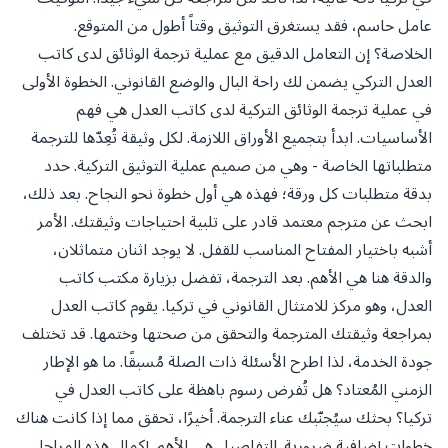
عامل حاسم، فقد يستغرق التوثيق وقتاً أطول من المتوقع.
الخلاصة؟ إن التعامل الدقيق مع عملية ترجمة الوثائق لدى كاتب
العدل التركي يضمن لك راحة البال والوضع القانوني. الخطوة الأولى
في عملية ترجمة الوثائق التركية لدى كاتب العدل هي فهم
الأساسيات. ابدأ بتجميع الأوراق اللازمة. لكل وثيقة تُعِدّها للترجمة
متطلباتها الخاصة - وهي من صميم عملية التوثيق التركية. حدد
بدقة متطلبات كل ورقة؛ فهذه هي أول خطوة نحو النجاح. بعد ذلك،
ابحث عن مترجم معتمد قادر على تلبية احتياجات وثيقتك. الأمر
أشبه باختيار المفتاح المناسب للقفل. لا يوجد اثنان متماثلان،
والدقة هنا هي الأهم. بعد الترجمة، تفضل بزيارة مكتب كاتب
العدل، وهو مركز للامتثال القانوني في تركيا. يقوم كاتب العدل
بمراجعة وثيقتك المترجمة والتحقق من صحتها وختمها. قد تختلف
جودة الخدمة، لذا اطرح الأسئلة ذات الصلة مُسبقًا. ما هو الإطار
الزمني المُعتاد؟ هل تُفرض رسوم باهظة على كاتب العدل في
تركيا؟ بحثك سيُجنّبك عناء الترجمة. أخيرًا، تحقق مما إذا كانت هناك
خطوات إضافية ضرورية. التفاصيل هي الأهم. إكمال هذه المراحل