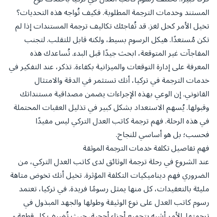
المستند وخدمات الترجمة المطلوبة. فكيف تُواجه هذه التحديات؟
تخيل الأمر كحل لغز. قد تُفاجئك تكاليف ترجمة المستندات إذا لم
تكن مُستعدًا. هيكل الرسوم بسيط، ولكنه قابل للتقلب. لتجنب
المفاجآت غير المتوقعة، ابحث جيدًا قبل البدء. تُساعدك هذه
المعرفة على إدارة التوقعات والميزانية بكفاءة. تذكر، عند التفكير في
خدمات الترجمة في تركيا، أنك تستثمر في الدقة والامتثال
القانوني. إن الوعي بهذه الإجراءات يضمن مصداقية مستنداتك
وقبولها. يُسهم الاستعداد بشكل كبير في تذليل العقبات المحتملة
في هذه الرحلة. فهم ترجمة كاتب العدل التركي ليس مفيدًا
فحسب؛ بل هو أساسي للنجاح.
فهم تفاصيل تكلفة خدمات الترجمة الموثقة
عند الشروع في رحلة ترجمة الوثائق لدى كاتب العدل التركي، من
الضروري فهم ديناميكيات التكلفة المؤثرة. تخيل أنك تخوض متاهة
مليئة بالتعقيدات، كل منها يمثل رسومًا فريدة. في تركيا، تعتمد
رسوم كاتب العدل على نوع الوثيقة وطولها والجهد المبذول في
ترجمتها. الأمر أشبه بتجميع أجزاء أحجية، حيث تُضيف كل قطعة -