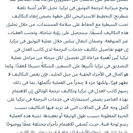
وضع ميزانية لترجمة التوثيق في تركيا. تخيل الأمر أشبه بلعبة
شطرنج: التخطيط الاستراتيجي لكل خطوة يضمن إبقاء التكاليف
تحت السيطرة مع الحفاظ على سلامة المستندات. من خلال تحليل
هذه التكاليف مُسبقًا، ستحصل على رؤية شاملة، وتجنب العقبات
غير المتوقعة، وضمان انتقال سلس خلال عملية التوثيق في تركيا.
إن فهم تفاصيل تكاليف خدمات الترجمة لدى كاتب العدل في
تركيا يُبرز أهمية مراعاة كل تفصيل. لكل مرحلة من مراحل عملية
التصديق في تركيا تأثيرها على التسعير، مُشكلةً نسيجًا مُعقدًا. وكما
هو الحال في الأجزاء الخفية من جبل الجليد، فإن بعض التكاليف لا
تظهر فورًا، ولكنها جزء لا يتجزأ من العملية بأكملها، بما في ذلك
رسوم كاتب العدل في تركيا وتكاليف ترجمة الوثائق. إن الاهتمام
بهذه العناصر يضمن استثمارك في خدمات الترجمة في تركيا على
أكمل وجه. فكّر في الحالات التي قد تزيد فيها التكاليف بسبب
الخبرة المطلوبة بسبب طول الوثيقة أو تعقيدها. تشبه هذه العملية
رسم لوحة فنية، حيث يُضفي الاهتمام بأجزاء مختلفة عمقًا ووضوحًا
عليها. لذا، فإن إعطاء الأولوية للشفافية فيما يتعلق بالتكاليف