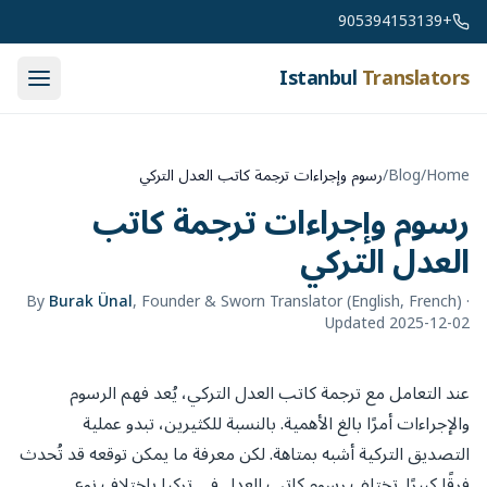
Skip to conten
+905394153139
Istanbul
Translators
Home
/
Blog
/
رسوم وإجراءات ترجمة كاتب العدل التركي
رسوم وإجراءات ترجمة كاتب
العدل التركي
By
Burak Ünal
,
Founder & Sworn Translator (English, French)
·
Updated 2025-12-02
عند التعامل مع ترجمة كاتب العدل التركي، يُعد فهم الرسوم
والإجراءات أمرًا بالغ الأهمية. بالنسبة للكثيرين، تبدو عملية
التصديق التركية أشبه بمتاهة. لكن معرفة ما يمكن توقعه قد تُحدث
فرقًا كبيرًا. تختلف رسوم كاتب العدل في تركيا باختلاف نوع