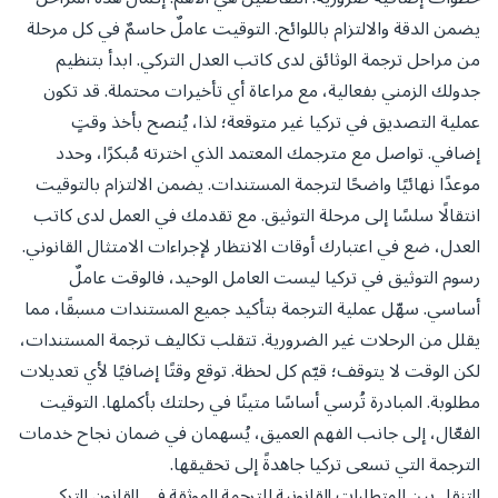
يضمن الدقة والالتزام باللوائح. التوقيت عاملٌ حاسمٌ في كل مرحلة
من مراحل ترجمة الوثائق لدى كاتب العدل التركي. ابدأ بتنظيم
جدولك الزمني بفعالية، مع مراعاة أي تأخيرات محتملة. قد تكون
عملية التصديق في تركيا غير متوقعة؛ لذا، يُنصح بأخذ وقتٍ
إضافي. تواصل مع مترجمك المعتمد الذي اخترته مُبكرًا، وحدد
موعدًا نهائيًا واضحًا لترجمة المستندات. يضمن الالتزام بالتوقيت
انتقالًا سلسًا إلى مرحلة التوثيق. مع تقدمك في العمل لدى كاتب
العدل، ضع في اعتبارك أوقات الانتظار لإجراءات الامتثال القانوني.
رسوم التوثيق في تركيا ليست العامل الوحيد، فالوقت عاملٌ
أساسي. سهّل عملية الترجمة بتأكيد جميع المستندات مسبقًا، مما
يقلل من الرحلات غير الضرورية. تتقلب تكاليف ترجمة المستندات،
لكن الوقت لا يتوقف؛ قيّم كل لحظة. توقع وقتًا إضافيًا لأي تعديلات
مطلوبة. المبادرة تُرسي أساسًا متينًا في رحلتك بأكملها. التوقيت
الفعّال، إلى جانب الفهم العميق، يُسهمان في ضمان نجاح خدمات
الترجمة التي تسعى تركيا جاهدةً إلى تحقيقها.
التنقل بين المتطلبات القانونية للترجمة الموثقة في القانون التركي