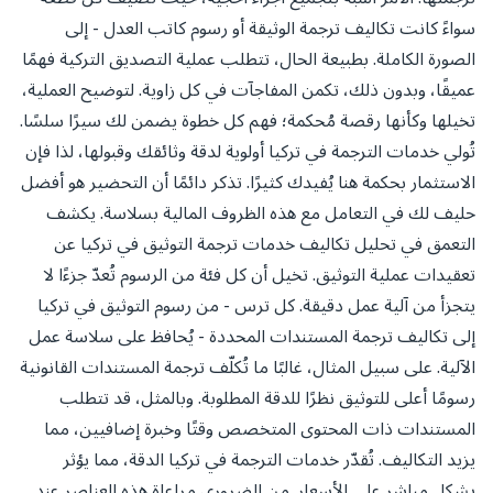
سواءً كانت تكاليف ترجمة الوثيقة أو رسوم كاتب العدل - إلى
الصورة الكاملة. بطبيعة الحال، تتطلب عملية التصديق التركية فهمًا
عميقًا، وبدون ذلك، تكمن المفاجآت في كل زاوية. لتوضيح العملية،
تخيلها وكأنها رقصة مُحكمة؛ فهم كل خطوة يضمن لك سيرًا سلسًا.
تُولي خدمات الترجمة في تركيا أولوية لدقة وثائقك وقبولها، لذا فإن
الاستثمار بحكمة هنا يُفيدك كثيرًا. تذكر دائمًا أن التحضير هو أفضل
حليف لك في التعامل مع هذه الظروف المالية بسلاسة. يكشف
التعمق في تحليل تكاليف خدمات ترجمة التوثيق في تركيا عن
تعقيدات عملية التوثيق. تخيل أن كل فئة من الرسوم تُعدّ جزءًا لا
يتجزأ من آلية عمل دقيقة. كل ترس - من رسوم التوثيق في تركيا
إلى تكاليف ترجمة المستندات المحددة - يُحافظ على سلاسة عمل
الآلية. على سبيل المثال، غالبًا ما تُكلّف ترجمة المستندات القانونية
رسومًا أعلى للتوثيق نظرًا للدقة المطلوبة. وبالمثل، قد تتطلب
المستندات ذات المحتوى المتخصص وقتًا وخبرة إضافيين، مما
يزيد التكاليف. تُقدّر خدمات الترجمة في تركيا الدقة، مما يؤثر
بشكل مباشر على الأسعار. من الضروري مراعاة هذه العناصر عند