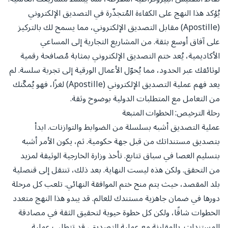
يُؤكد هذا النهج على الكفاءة المُتجذّرة في التصديق الإلكتروني
(Apostille) مقابل التصديق الإلكتروني، مما يسمح لك بالتركيز
على آفاق أوسع بثقة. من المشاريع التجارية إلى المساعي
الأكاديمية، يُعد ختم التصديق الإلكتروني بمثابة مُصافحة رقمية
لوثائقك عبر الحدود، مما يُحوّل الأعمال الورقية إلى تجربة سلسة. لم
يعد فهم عملية التصديق الإلكتروني (Apostille) لغزًا، فهو يُمكّنك
من التعامل مع المتطلبات الدولية بوضوح وثقة.
رحلة الترخيص: الخطوات المتبعة
عملية التصديق أشبه بسلسلة من الضوابط والتوازنات. ابدأ
بتصديق مستنداتك من قبل جهة حكومية. ثم، يكون الأمر أشبه
بتسليم العصا في سباق تتابع. تأخذ وزارة الخارجية الوثيقة لمزيد
من التحقق. ولكن هذه ليست النهاية. بعد ذلك، تنتقل إلى قنصلية
بلد المقصد، حيث يتم منح ختم الموافقة النهائي. تلعب كل مرحلة
دورها في ضمان جاهزية مستندك للعالم. قد يبدو هذا النهج متعدد
الخطوات شاقًا، ولكن كل خطوة حيوية لتحقيق الثقة في مصادقة
المستندات. بالمقارنة مع عملية التصديق، قد تتطلب عملية