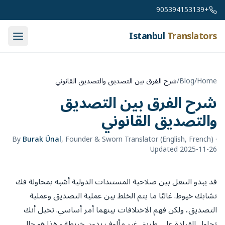
Skip to conten
+905394153139
Istanbul
Translators
Home
/
Blog
/
شرح الفرق بين التصديق والتصديق القانوني
شرح الفرق بين التصديق
والتصديق القانوني
By
Burak Ünal
,
Founder & Sworn Translator (English, French)
·
Updated 2025-11-26
قد يبدو التنقل بين صلاحية المستندات الدولية أشبه بمحاولة فك
تشابك خيوط. غالبًا ما يتم الخلط بين عملية التصديق وعملية
التصديق، ولكن فهم الاختلافات بينهما أمر أساسي. تخيل أنك
تحاول القيادة على طريق غير مألوف بدون خريطة - هذا هو حال