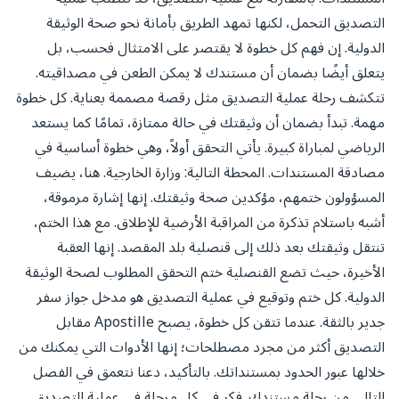
التصديق التحمل، لكنها تمهد الطريق بأمانة نحو صحة الوثيقة
الدولية. إن فهم كل خطوة لا يقتصر على الامتثال فحسب، بل
يتعلق أيضًا بضمان أن مستندك لا يمكن الطعن في مصداقيته.
تتكشف رحلة عملية التصديق مثل رقصة مصممة بعناية. كل خطوة
مهمة. تبدأ بضمان أن وثيقتك في حالة ممتازة، تمامًا كما يستعد
الرياضي لمباراة كبيرة. يأتي التحقق أولاً، وهي خطوة أساسية في
مصادقة المستندات. المحطة التالية: وزارة الخارجية. هنا، يضيف
المسؤولون ختمهم، مؤكدين صحة وثيقتك. إنها إشارة مرموقة،
أشبه باستلام تذكرة من المراقبة الأرضية للإطلاق. مع هذا الختم،
تنتقل وثيقتك بعد ذلك إلى قنصلية بلد المقصد. إنها العقبة
الأخيرة، حيث تضع القنصلية ختم التحقق المطلوب لصحة الوثيقة
الدولية. كل ختم وتوقيع في عملية التصديق هو مدخل جواز سفر
جدير بالثقة. عندما تتقن كل خطوة، يصبح Apostille مقابل
التصديق أكثر من مجرد مصطلحات؛ إنها الأدوات التي يمكنك من
خلالها عبور الحدود بمستنداتك. بالتأكيد، دعنا نتعمق في الفصل
التالي من رحلة مستندك. فكر في كل مرحلة في عملية التصديق