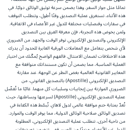
تمامًا مثل جواز السفر. وهذا يضمن سرعة توثيق الوثائق دوليًا. في
هذه الأثناء، تستغرق عملية التصديق وقتًا أطول، وتتطلب التوقف
في سفارات وقنصليات مختلفة للدول غير الأعضاء في الاتفاقية.
ولمن يخوض هذه التجربة، فإن معرفة الفرق بين التصديق
الإلكتروني والتصديق الإلكتروني توفر الوقت والجهد. من الضروري
لأي شخص يتعامل مع المعاملات الورقية العابرة للحدود أن يدرك
هذه الاختلافات لضمان الامتثال. فالفهم الواضح يُمكّنك من اختيار
العملية المناسبة، مما يضمن أن تكون مستنداتك متوافقة مع
المعايير القانونية العالمية بغض النظر عن الوجهة. عند مقارنة
التصديق الإلكتروني (Apostille) بالتصديق القانوني، من
الضروري الموازنة بين إيجابيات وسلبيات كل منهما. غالبًا ما تُفضّل
عملية التصديق الإلكتروني (Apostille) لسرعتها وبساطتها، حيث
تُعدّ بمثابة ختم موافقة عالمي لدول لاهاي. تُبسّط هذه الكفاءة في
تصديق الوثائق صلاحية الوثائق الدولية، مما يوفر الوقت والموارد.
من ناحية أخرى، تتطلب عملية التصديق الإلكتروني، المطلوبة
للدول غير الأعضاء، مزيدًا من الصبر. فهي تتضمن تصديقات