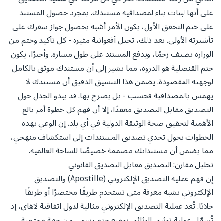
على أنها لبنات بناء لمصداقية مستندك. بمجرد حصول المستند
على ختم التحقق الأول، يكون الأمر أشبه بحصول جواز سفرك على
تأشيرته الأولى. بعد ذلك، تخيل أفعوانية مثيرة - كل تأكيد وختم من
الوزارة يضيف زخمًا، ويدفع المستند على طول مساره. وأخيرًا، يكون
ختم القنصلية هو الذروة، مما يشير إلى أن مستندك موثق بالكامل
لوجهته المقصودة. يضمن هذا التنسيق الدقيق أن مستندك لا
يهمس بالمصداقية فحسب - بل يصرخ بها. قد يبدو الجدل حول
التصديق مقابل التصديق معقدًا، إلا أن فهم كل خطوة أمر بالغ
الأهمية لتحقيق صحة الوثيقة الدولية في أي بلد. إن الوعي بهذه
الخطوات يحول تحدي تصديق المستندات إلى استكشاف منهجي،
مما يضمن أن مستنداتك مصممة خصيصًا للساحة العالمية.
تحليل مقارن: التصديق مقابل التصديق القانوني
إن فهم عملية التصديق الإلكتروني (Apostille) والتصديق
الإلكتروني يشبه معرفة متى تستخدم طريقًا مختصرًا أو طريقًا
خلابًا. تُعد عملية التصديق الإلكتروني مثالية لدول اتفاقية لاهاي، إذ
تُسهّل عملية توثيق الوثائق بوضع ختم رسمي من جهة مختصة،