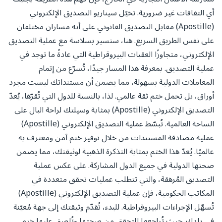
أي التفافات غير ضرورية. تخيّل سيناريو التصديق الإلكتروني
(Apostille) مقابل التصديق القانوني على أنه مساران مختلفان
على نفس الطريق السريع. هنا، ستسير بسلاسة مع عملية التصديق
الإلكتروني، متجاوزًا العقبات البيروقراطية التي عادةً ما توجد في
عملية التصديق. بمعرفة هذا المسار جيدًا، تُسرّع من إتمام
المعاملات الدولية بسهولة، مما يضمن أن مستنداتك ليست مجرد
أوراق، بل تحمل ختم ثقة عالمي. لذا، بالنسبة للدول التي تُقرّها، يُعدّ
التصديق الإلكتروني (Apostille) بمثابة وسيلتك لراحة البال على
الساحة العالمية. تُبسّط عملية التصديق الإلكتروني (Apostille)
عملية مصادقة المستندات من خلال توفير ختم آمن ومعترف به
عالميًا. يُعدّ هذا الختم بمثابة التذكرة الذهبية لوثيقتك، مما يضمن
صحتها الدولية في جميع الدول المشاركة. على عكس عملية
التصديق المُرهقة، والتي تتطلب عمليات تحقق متعددة في
المكاتب الحكومية، فإن عملية التصديق الإلكتروني (Apostille)
تُسهّل الإجراءات البيروقراطية. للبدء، تُقدّم وثيقتك إلى جهة مُعيّنة
في بلدك. حيث تُراجعها للتحقق من صحتها وتُلصق عليها ختم