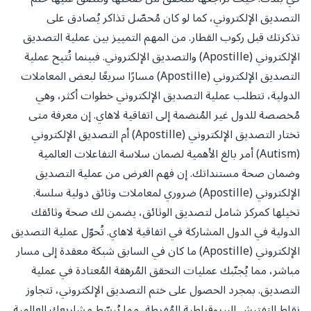
التصديق الإلكتروني، كما لو كان مُحصّل تذاكر يُصادق على
تذكرتك قبل ركوب القطار. من المهم التمييز بين عملية التصديق
الإلكتروني (Apostille) والتصديق الإلكتروني. فبينما تُتيح عملية
التصديق الإلكتروني (Apostille) مسارًا سريعًا لبعض المعاملات
الدولية، تتطلب عملية التصديق الإلكتروني خطوات أكثر، وهي
مُخصصة للدول غير المُنضمة إلى اتفاقية لاهاي. إن معرفة متى
تختار التصديق الإلكتروني (Apostille) أم التصديق الإلكتروني
(Autism) أمر بالغ الأهمية لضمان سلاسة التفاعلات العالمية
وضمان صحة مستنداتك. إن فهم الغرض من عملية التصديق
الإلكتروني (Apostille) ضروري لمعاملات وثائق دولية سلسة.
تخيلها كمركز شامل لتصديق الوثائق، يضمن لك صحة وثائقك
الدولية في الدول المشاركة في اتفاقية لاهاي. تُحوّل عملية التصديق
الإلكتروني (Apostille) ما كان في السابق شبكة معقدة إلى مسار
مباشر، مما يُجنّبك عمليات التحقق المُرهقة المُعتادة في عملية
التصديق. بمجرد الحصول على ختم التصديق الإلكتروني، تتجاوز
نقاط التفتيش البيروقراطية المُفرطة، مما يُبسّط مشاريعك العالمية.