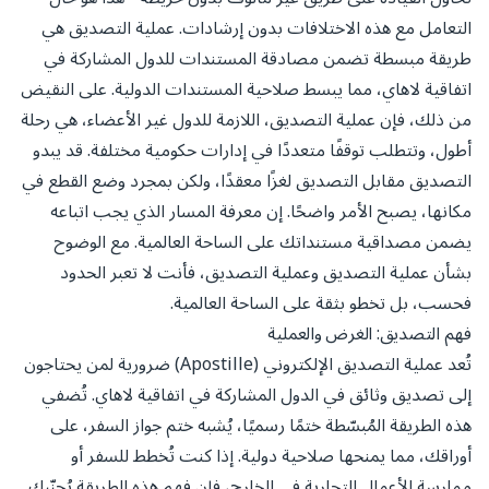
التعامل مع هذه الاختلافات بدون إرشادات. عملية التصديق هي
طريقة مبسطة تضمن مصادقة المستندات للدول المشاركة في
اتفاقية لاهاي، مما يبسط صلاحية المستندات الدولية. على النقيض
من ذلك، فإن عملية التصديق، اللازمة للدول غير الأعضاء، هي رحلة
أطول، وتتطلب توقفًا متعددًا في إدارات حكومية مختلفة. قد يبدو
التصديق مقابل التصديق لغزًا معقدًا، ولكن بمجرد وضع القطع في
مكانها، يصبح الأمر واضحًا. إن معرفة المسار الذي يجب اتباعه
يضمن مصداقية مستنداتك على الساحة العالمية. مع الوضوح
بشأن عملية التصديق وعملية التصديق، فأنت لا تعبر الحدود
فحسب، بل تخطو بثقة على الساحة العالمية.
فهم التصديق: الغرض والعملية
تُعد عملية التصديق الإلكتروني (Apostille) ضرورية لمن يحتاجون
إلى تصديق وثائق في الدول المشاركة في اتفاقية لاهاي. تُضفي
هذه الطريقة المُبسّطة ختمًا رسميًا، يُشبه ختم جواز السفر، على
أوراقك، مما يمنحها صلاحية دولية. إذا كنت تُخطط للسفر أو
ممارسة الأعمال التجارية في الخارج، فإن فهم هذه الطريقة يُجنّبك