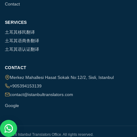
Contact
SERVICES
土耳其移民翻译
土耳其语商务翻译
土耳其语认证翻译
CONTACT
Merkez Mahallesi Hasat Sokak No:12/2
,
Sisli
,
Istanbul
+905394153139
contact@istanbultranslators.com
Google
©
2026
Istanbul Translators Office
.
All rights reserved.