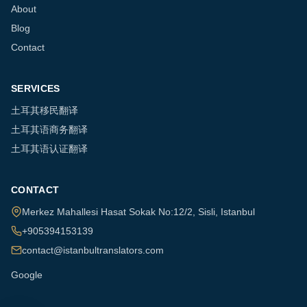
About
Blog
Contact
SERVICES
土耳其移民翻译
土耳其语商务翻译
土耳其语认证翻译
CONTACT
Merkez Mahallesi Hasat Sokak No:12/2
,
Sisli
,
Istanbul
+905394153139
contact@istanbultranslators.com
Google