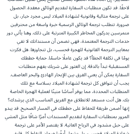
لاحقًا. قد تكون متطلبات السفارة لتقديم الوثائق معقدة. الحصول
على ترجمة مثالية وقانونية لشهادة الميلاد ليس مجرد خيار، بل
ضرورة. تتطلب ترجمة الوثائق الرسمية خبرة واسعة من محترفين
متمرسين يدركون المخاطر الكبيرة المترتبة على ذلك. وهنا يأتي دور
خدمات الترجمة المعتمدة، فهي تضمن أن مستنداتك لا تفي
بمعايير الترجمة القانونية للهجرة فحسب، بل تتجاوزها. هل فكرت
يومًا في تكلفة الخطأ؟ قد يكون عاملًا حاسمًا. حماية خططك
المستقبلية تبدأ بالدقة. إن العثور على شريك يفهم متطلبات
السفارة يمكن أن يعني الفرق بين الإبحار الهادئ والبحر العاصف.
يجب أن تتوافق كل ترجمة لشهادة الميلاد بسلاسة مع تلك
المتطلبات المحددة، مما يوفر أساسًا متينًا لعملية الهجرة الخاصة
بك. هل أنت مستعد للانطلاق مع الفريق المناسب الذي يرشدك؟
إنها أضمن طريقة للحفاظ على خططك في المسار الصحيح. قد يبدو
المرور بمتطلبات السفارة لتقديم المستندات أمرًا شاقًا مثل المشي
على حبل مشدود في الرياح العاتية. لا يقتصر الأمر على ترجمة
شهادة الميلاد فحسب، بل يشمل أيضًا ضمان التقاط كل فارق