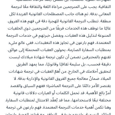
الثقافية. يجب على المترجمين مراعاة اللغة والثقافة معًا لترجمة
المعاني بدقة. ثم هناك جانب المصطلحات القانونية الفريدة لكل
منطقة. تتطلب الترجمة القانونية للهجرة دقة في فهم هذه الفروق.
غالبًا ما توظف هذه الخدمات فريقًا من المترجمين ذوي الخلفيات
المتنوعة لتذليل هذه العقبات. وبفضل خبرتهم في خدمات الترجمة
المعتمدة، فهم بارعون في تجاوز هذه التعقيدات. ففي عالمٍ مليء
بمتطلبات السفارة الصارمة، يحولون العقبات المحتملة إلى عوائق.
ثقتهم بالمحترفين تضمن أن تكون ترجمة شهادة ميلادك ليست
دقيقة فحسب، بل سليمة ثقافيًا وقانونيًا، مما يمهد الطريق
لتحقيق أحلامك في الخارج. من أهمّ العقبات في ترجمة شهادات
الميلاد ضمانُ معالجة جميع الفروق القانونية والإدارية بدقة. لا
يقتصر الأمر دائمًا على الترجمة المباشرة؛ ففهم السياق والقصد
أمرٌ بالغ الأهمية. قد تحمل الكلمات أو العبارات دلالات قانونية
مختلفة تبعًا لاستخدامها، مما قد يُعقّد الامتثال لمتطلبات السفارة.
وهنا تكمن أهمية خدمات الترجمة المعتمدة. فهم بارعون في ترجمة
الوثائق الرسمية، ولديهم خبرة في التوافق مع قواعد الهجرة. ولتجاوز