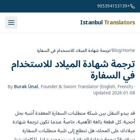
Skip to conten
+905394153139
Istanbul
Translators
Home
/
Blog
/
ترجمة شهادة الميلاد للاستخدام في السفارة
ترجمة شهادة الميلاد للاستخدام
في السفارة
By
Burak Ünal
,
Founder & Sworn Translator (English, French)
·
Updated 2026-01-08
قد يبدو التنقل بين شبكة متطلبات السفارة المعقدة أشبه بحل
أحجية. كل قطعة بالغة الأهمية، خاصةً عندما تكون ترجمة شهادة
ميلادك على المحك. هل تتطلع إلى تلبية متطلبات السفارة
بسلاسة؟ ترجمة شهادة الميلاد ليست مجرد تبادل للكلمات؛ بل