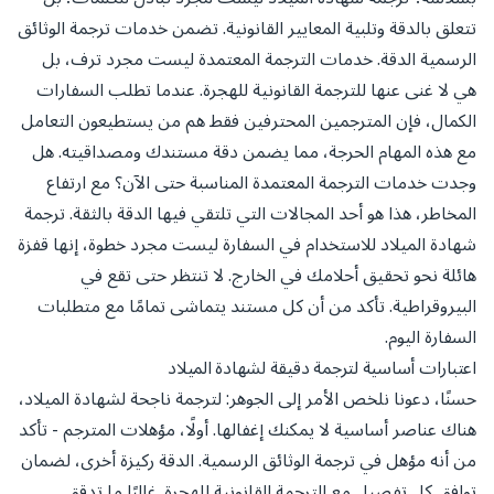
تتعلق بالدقة وتلبية المعايير القانونية. تضمن خدمات ترجمة الوثائق
الرسمية الدقة. خدمات الترجمة المعتمدة ليست مجرد ترف، بل
هي لا غنى عنها للترجمة القانونية للهجرة. عندما تطلب السفارات
الكمال، فإن المترجمين المحترفين فقط هم من يستطيعون التعامل
مع هذه المهام الحرجة، مما يضمن دقة مستندك ومصداقيته. هل
وجدت خدمات الترجمة المعتمدة المناسبة حتى الآن؟ مع ارتفاع
المخاطر، هذا هو أحد المجالات التي تلتقي فيها الدقة بالثقة. ترجمة
شهادة الميلاد للاستخدام في السفارة ليست مجرد خطوة، إنها قفزة
هائلة نحو تحقيق أحلامك في الخارج. لا تنتظر حتى تقع في
البيروقراطية. تأكد من أن كل مستند يتماشى تمامًا مع متطلبات
السفارة اليوم.
اعتبارات أساسية لترجمة دقيقة لشهادة الميلاد
حسنًا، دعونا نلخص الأمر إلى الجوهر: لترجمة ناجحة لشهادة الميلاد،
هناك عناصر أساسية لا يمكنك إغفالها. أولًا، مؤهلات المترجم - تأكد
من أنه مؤهل في ترجمة الوثائق الرسمية. الدقة ركيزة أخرى، لضمان
توافق كل تفصيل مع الترجمة القانونية للهجرة. غالبًا ما تدقق