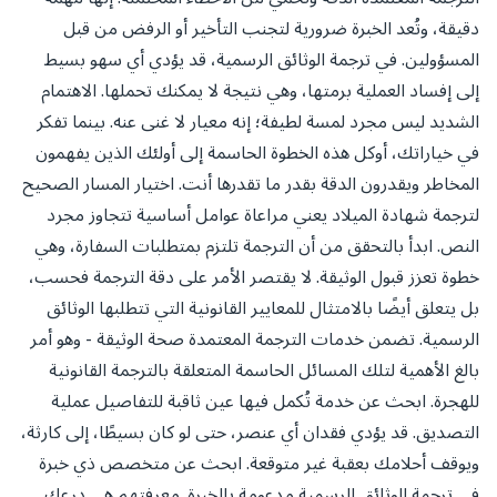
دقيقة، وتُعد الخبرة ضرورية لتجنب التأخير أو الرفض من قبل
المسؤولين. في ترجمة الوثائق الرسمية، قد يؤدي أي سهو بسيط
إلى إفساد العملية برمتها، وهي نتيجة لا يمكنك تحملها. الاهتمام
الشديد ليس مجرد لمسة لطيفة؛ إنه معيار لا غنى عنه. بينما تفكر
في خياراتك، أوكل هذه الخطوة الحاسمة إلى أولئك الذين يفهمون
المخاطر ويقدرون الدقة بقدر ما تقدرها أنت. اختيار المسار الصحيح
لترجمة شهادة الميلاد يعني مراعاة عوامل أساسية تتجاوز مجرد
النص. ابدأ بالتحقق من أن الترجمة تلتزم بمتطلبات السفارة، وهي
خطوة تعزز قبول الوثيقة. لا يقتصر الأمر على دقة الترجمة فحسب،
بل يتعلق أيضًا بالامتثال للمعايير القانونية التي تتطلبها الوثائق
الرسمية. تضمن خدمات الترجمة المعتمدة صحة الوثيقة - وهو أمر
بالغ الأهمية لتلك المسائل الحاسمة المتعلقة بالترجمة القانونية
للهجرة. ابحث عن خدمة تُكمل فيها عين ثاقبة للتفاصيل عملية
التصديق. قد يؤدي فقدان أي عنصر، حتى لو كان بسيطًا، إلى كارثة،
ويوقف أحلامك بعقبة غير متوقعة. ابحث عن متخصص ذي خبرة
في ترجمة الوثائق الرسمية مدعومة بالخبرة. معرفتهم هي درعك