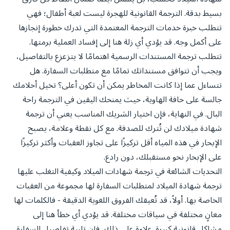
بسيط بدقة. الترجمة القانونية للهجرة ليست لعبة أطفال؛ فهي
تتطلب خبرة خدمات الترجمة المعتمدة التي تدرك خطورة إنجازها
على أكمل وجه. قد يؤدي أي زلة هنا إلى إفساد العملية برمتها.
تتطلب ترجمة المستندات الرسمية اهتمامًا لا يتزعزع بالتفاصيل،
ويجب أن تتوافق مستنداتك تمامًا مع متطلبات السفارة. هل
تتساءل عما إذا كانت المخاطر يمكن أن تكون أعلى؟ تخيل أحلامك
جالسة على حافة الهاوية، حيث يمنحك اليقين في الترجمة راحة
البال. في النهاية، فإن اختيار الشريك المناسب يعني أن ترجمة
شهادة ميلادك لن تُترك للصدفة. مع كل نقطة وعلامة، يصبح
الإبحار في هذه المياه أقل تركيزًا على تجاوز العقبات وأكثر تركيزًا
على الإبحار نحو مستقبلك، دون رادع.
التحديات الشائعة في ترجمة شهادات الميلاد وكيفية التغلب عليها
ترجمة شهادة الميلاد لمتطلبات السفارة لها مجموعة من العقبات
الخاصة بها. أولاً، قد تُعيقك الفروق اللغوية الدقيقة - فالكلمات لها
معانٍ مختلفة في سياقات مختلفة. قد يؤدي أي خطأ هنا إلى
مشاكل قانونية كبيرة. علاوة على ذلك، فإن تلبية تفاصيل السفارة