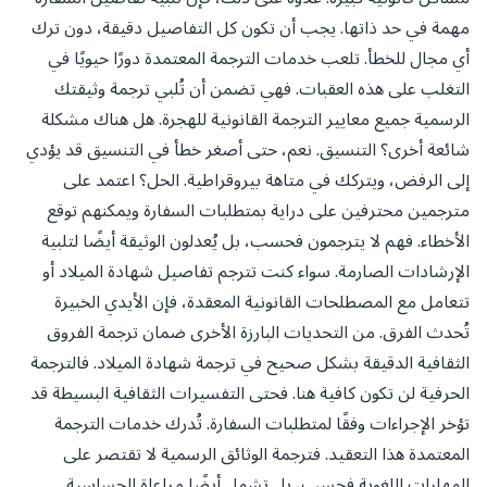
مهمة في حد ذاتها. يجب أن تكون كل التفاصيل دقيقة، دون ترك
أي مجال للخطأ. تلعب خدمات الترجمة المعتمدة دورًا حيويًا في
التغلب على هذه العقبات. فهي تضمن أن تُلبي ترجمة وثيقتك
الرسمية جميع معايير الترجمة القانونية للهجرة. هل هناك مشكلة
شائعة أخرى؟ التنسيق. نعم، حتى أصغر خطأ في التنسيق قد يؤدي
إلى الرفض، ويتركك في متاهة بيروقراطية. الحل؟ اعتمد على
مترجمين محترفين على دراية بمتطلبات السفارة ويمكنهم توقع
الأخطاء. فهم لا يترجمون فحسب، بل يُعدلون الوثيقة أيضًا لتلبية
الإرشادات الصارمة. سواء كنت تترجم تفاصيل شهادة الميلاد أو
تتعامل مع المصطلحات القانونية المعقدة، فإن الأيدي الخبيرة
تُحدث الفرق. من التحديات البارزة الأخرى ضمان ترجمة الفروق
الثقافية الدقيقة بشكل صحيح في ترجمة شهادة الميلاد. فالترجمة
الحرفية لن تكون كافية هنا. فحتى التفسيرات الثقافية البسيطة قد
تؤخر الإجراءات وفقًا لمتطلبات السفارة. تُدرك خدمات الترجمة
المعتمدة هذا التعقيد. فترجمة الوثائق الرسمية لا تقتصر على
المهارات اللغوية فحسب، بل تشمل أيضًا مراعاة الحساسية