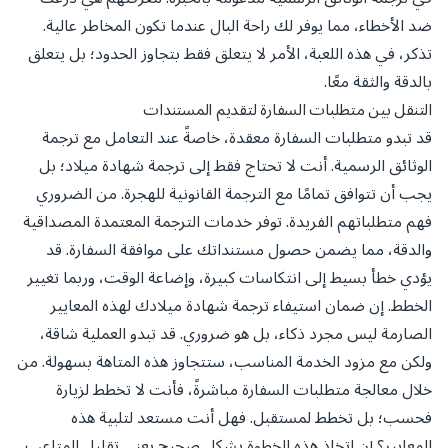
ضد الأخطاء، مما يوفر لك راحة البال عندما تكون المخاطر عالية.
تذكر، في هذه اللعبة، الأمر لا يتعلق فقط بتجاوز الحدود؛ بل يتعلق
بالدقة والثقة معًا.
التنقل بين متطلبات السفارة لتقديم المستندات
قد تبدو متطلبات السفارة معقدة، خاصةً عند التعامل مع ترجمة
الوثائق الرسمية. أنت لا تحتاج فقط إلى ترجمة شهادة ميلاد؛ بل
يجب أن تتوافق تمامًا مع الترجمة القانونية للهجرة. من الضروري
فهم متطلباتهم الفريدة. توفر خدمات الترجمة المعتمدة المصداقية
والدقة، مما يضمن حصول مستنداتك على موافقة السفارة. قد
يؤدي خطأ بسيط إلى انتكاسات كبيرة، وإضاعة الوقت، وربما تغيير
الخطط. إن ضمان استيفاء ترجمة شهادة ميلادك لهذه المعايير
الصارمة ليس مجرد ذكاء، بل هو ضروري. قد تبدو العملية شاقة،
ولكن مع مزود الخدمة المناسب، ستتجاوز هذه المتاهة بسهولة. من
خلال معالجة متطلبات السفارة مباشرةً، فأنت لا تخطط لزيارة
فحسب؛ بل تخطط لمستقبل. فهل أنت مستعد لتلبية هذه
المعايير؟ إن اتخاذ هذه الخطوة بشكل صحيح يعني تقليل المتاعب