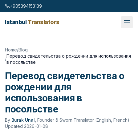
Skip to content
+905394153139
Istanbul
Translators
Home
/
Blog
Перевод свидетельства о рождении для использования
/
в посольстве
Перевод свидетельства о
рождении для
использования в
посольстве
By
Burak Ünal
,
Founder & Sworn Translator (English, French)
·
Updated 2026-01-08