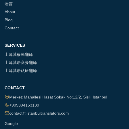
语言
About
Blog
Contact
SERVICES
土耳其移民翻译
土耳其语商务翻译
土耳其语认证翻译
CONTACT
Merkez Mahallesi Hasat Sokak No:12/2
,
Sisli
,
Istanbul
+905394153139
contact@istanbultranslators.com
Google