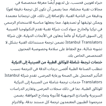
خبراء لغويين فحسب، بل لديهم أيضًا معرفة متخصصة في
مجالات تقنية مختلفة، مما يضمن أن تكون كل ترجمة دقيقة لغويًا
ودقيقة من الناحية الفنية. بالإضافة إلى ذلك، فإن ترجماتنا معتمدة
ويمكن توثيقها أو تصديقها، مما يجعلها مناسبة للاستخدام الرسمي
في تركيا والخارج. سواء كنت شركة تقنية تقدم التكنولوجيا الصينية
إلى السوق التركية أو عالماً يتعاون في الأبحاث الدولية، فإن شركة
Istanbul Translators تضمن ترجمة مستنداتك الفنية بشكل لا
تشوبه شائبة، مع الحفاظ على سلامة وخصوصية المحتوى
المتخصص الخاص بك.
خدمات ترجمة شاملة للوثائق الطبية من الصينية إلى التركية
تتطلب الصناعة الطبية أقصى درجات الدقة في الترجمة بسبب
التأثير المحتمل على الصحة ورعاية المرضى. تقدم شركة Istanbul
Translators خدمات ترجمة شاملة من الصينية إلى التركية
للوثائق الطبية، بما في ذلك سجلات المرضى وتقارير الدراسات
السريرية والمبادئ التوجيهية للأدوية ونماذج الموافقة. يضمن
مترجمونا الطبيون المعتمدون ترجمة كل مستند بدقة، والالتزام