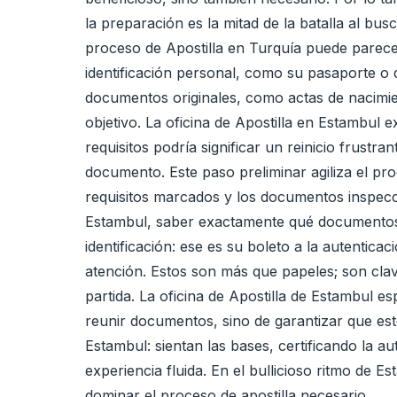
la preparación es la mitad de la batalla al b
proceso de Apostilla en Turquía puede parece
identificación personal, como su pasaporte o 
documentos originales, como actas de nacimi
objetivo. La oficina de Apostilla en Estambul
requisitos podría significar un reinicio frustra
documento. Este paso preliminar agiliza el pro
requisitos marcados y los documentos inspecci
Estambul, saber exactamente qué documentos 
identificación: ese es su boleto a la autentic
atención. Estos son más que papeles; son clave
partida. La oficina de Apostilla de Estambul e
reunir documentos, sino de garantizar que esté
Estambul: sientan las bases, certificando la a
experiencia fluida. En el bullicioso ritmo de
dominar el proceso de apostilla necesario.