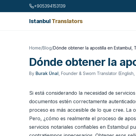
Skip to content
+905394153139
Istanbul
Translators
Home
/
Blog
/
Dónde obtener la apostilla en Estambul, 
Dónde obtener la apo
By
Burak Ünal
,
Founder & Sworn Translator (English,
Si está considerando la necesidad de servicio
documentos estén correctamente autenticados
proceso es más accesible de lo que cree. La o
Pero, ¿cómo es realmente el proceso de apos
servicios notariales confiables en Estambul pu
contratiempos innecesarios. Obtener esos sel