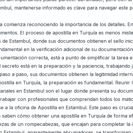
tambul, mantenerse informado es clave para navegar este p
 comienza reconociendo la importancia de los detalles. En 
umentos. El proceso de apostilla en Turquía es menos mist
de Estambul, donde sus documentos obtienen el sello inicial 
mental en la verificación adicional de su documentación. S
mentación correcta, está a punto de simplificar la tarea 
l secreto está en la preparación y la paciencia, trabajando
paso a paso, sus documentos obtienen la legitimidad intern
 apostilla en Turquía, la preparación es fundamental. Reuni
notariales en Estambul son el lugar donde presenta su docu
trabajar con profesionales que comprendan todos los matic
e a la oficina de Apostilla en Estambul. Este paso es crucia
saben cómo obtener una apostilla en Turquía de forma efici
zas de un rompecabezas, que encajan para completar la im
 en Estambul, aparentemente abrumadores, se transforman 