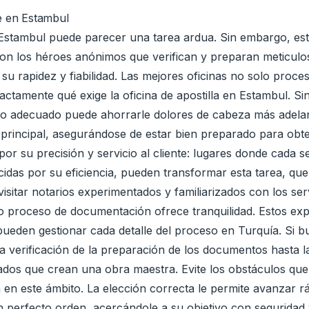
te en Estambul
 Estambul puede parecer una tarea ardua. Sin embargo, est
. Son los héroes anónimos que verifican y preparan meticu
 rapidez y fiabilidad. Las mejores oficinas no solo procesa
ctamente qué exige la oficina de apostilla en Estambul. Si
tario adecuado puede ahorrarle dolores de cabeza más adelan
principal, asegurándose de estar bien preparado para obten
s por su precisión y servicio al cliente: lugares donde cada
ocidas por su eficiencia, pueden transformar esta tarea, 
isitar notarios experimentados y familiarizados con los serv
o proceso de documentación ofrece tranquilidad. Estos exp
 pueden gestionar cada detalle del proceso en Turquía. Si b
la verificación de la preparación de los documentos hasta 
ados que crean una obra maestra. Evite los obstáculos qu
a en este ámbito. La elección correcta le permite avanzar
en perfecto orden, acercándole a su objetivo con seguridad y