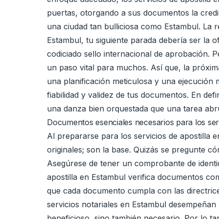
puertas, otorgando a sus documentos la credi
una ciudad tan bulliciosa como Estambul. La re
Estambul, tu siguiente parada debería ser la o
codiciado sello internacional de aprobación.
un paso vital para muchos. Así que, la próxim
una planificación meticulosa y una ejecución 
fiabilidad y validez de tus documentos. En def
una danza bien orquestada que una tarea ab
Documentos esenciales necesarios para los serv
Al prepararse para los servicios de apostill
originales; son la base. Quizás se pregunte c
Asegúrese de tener un comprobante de identid
apostilla en Estambul verifica documentos com
que cada documento cumpla con las directrices
servicios notariales en Estambul desempeñan u
beneficioso, sino también necesario. Por lo t