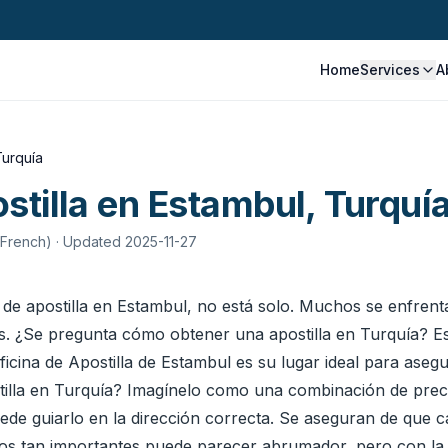
Home
Services
A
Turquía
stilla en Estambul, Turquí
 French)
· Updated 2025-11-27
s de apostilla en Estambul, no está solo. Muchos se enfrent
. ¿Se pregunta cómo obtener una apostilla en Turquía? E
ficina de Apostilla de Estambul es su lugar ideal para ase
tilla en Turquía? Imagínelo como una combinación de prec
ede guiarlo en la dirección correcta. Se aseguran de que c
los tan importantes puede parecer abrumador, pero con la 