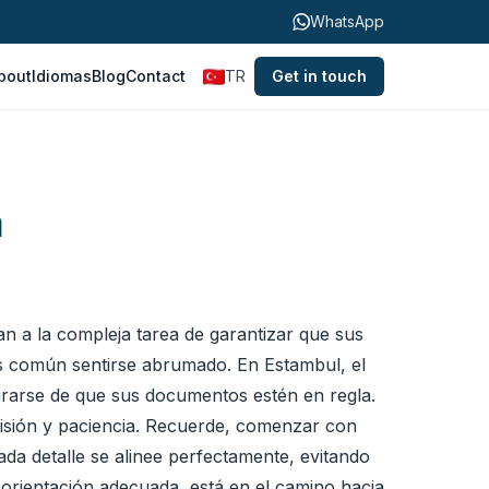
WhatsApp
bout
Idiomas
Blog
Contact
TR
Get in touch
a
an a la compleja tarea de garantizar que sus
s común sentirse abrumado. En Estambul, el
gurarse de que sus documentos estén en regla.
isión y paciencia. Recuerde, comenzar con
ada detalle se alinee perfectamente, evitando
orientación adecuada, está en el camino hacia