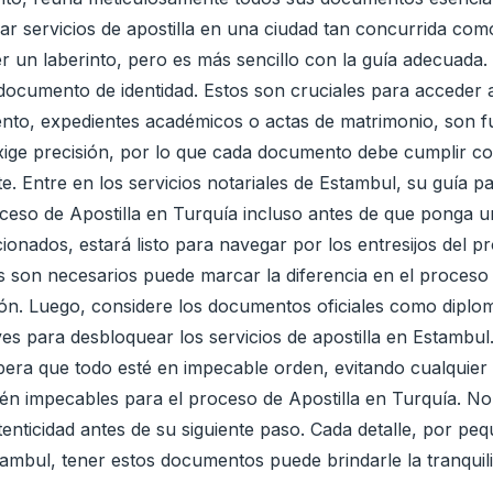
uscar servicios de apostilla en una ciudad tan concurrida 
r un laberinto, pero es más sencillo con la guía adecuad
documento de identidad. Estos son cruciales para acceder a 
ento, expedientes académicos o actas de matrimonio, son 
 exige precisión, por lo que cada documento debe cumplir co
nte. Entre en los servicios notariales de Estambul, su guía p
ceso de Apostilla en Turquía incluso antes de que ponga un 
onados, estará listo para navegar por los entresijos del p
son necesarios puede marcar la diferencia en el proceso 
ación. Luego, considere los documentos oficiales como diplo
s para desbloquear los servicios de apostilla en Estambul.
spera que todo esté en impecable orden, evitando cualquier
n impecables para el proceso de Apostilla en Turquía. No o
utenticidad antes de su siguiente paso. Cada detalle, por p
 Estambul, tener estos documentos puede brindarle la tranqu