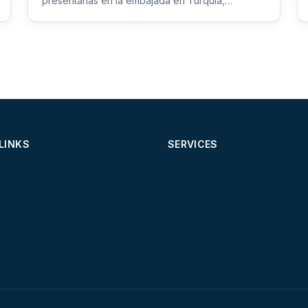
presentarlas en la embajada en Turquía,
garantizando que todos sus documento...
LINKS
SERVICES