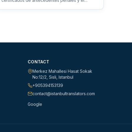
certificados de antecedentes penales y el
proceso de apostilla para garantiz...
CONTACT
Merkez Mahallesi Hasat Sokak
No:12/2
,
Sisli
,
Istanbul
+905394153139
contact@istanbultranslators.com
Google