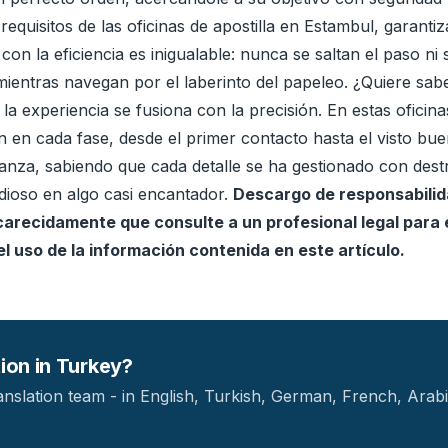
requisitos de las oficinas de apostilla en Estambul, garant
on la eficiencia es inigualable: nunca se saltan el paso 
mientras navegan por el laberinto del papeleo. ¿Quiere sabe
a experiencia se fusiona con la precisión. En estas oficinas
n en cada fase, desde el primer contacto hasta el visto buen
nfianza, sabiendo que cada detalle se ha gestionado con d
edioso en algo casi encantador.
Descargo de responsabilida
arecidamente que consulte a un profesional legal para 
l uso de la información contenida en este artículo.
tion in Turkey?
ranslation team - in English, Turkish, German, French, Arab