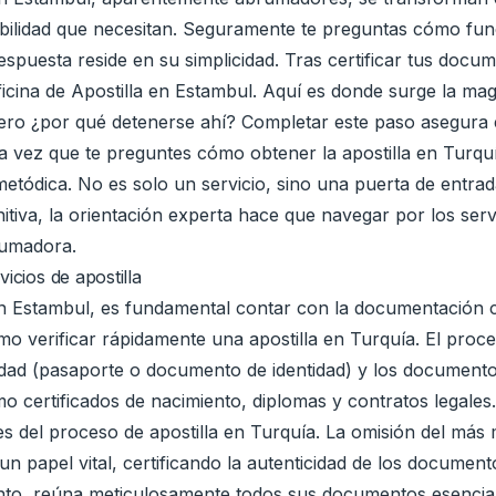
bilidad que necesitan. Seguramente te preguntas cómo func
spuesta reside en su simplicidad. Tras certificar tus docu
ficina de Apostilla en Estambul. Aquí es donde surge la mag
 Pero ¿por qué detenerse ahí? Completar este paso asegura
a vez que te preguntes cómo obtener la apostilla en Turqu
metódica. No es solo un servicio, sino una puerta de entra
initiva, la orientación experta hace que navegar por los se
rumadora.
icios de apostilla
a en Estambul, es fundamental contar con la documentació
ómo verificar rápidamente una apostilla en Turquía. El pr
ad (pasaporte o documento de identidad) y los documentos 
o certificados de nacimiento, diplomas y contratos legales.
 del proceso de apostilla en Turquía. La omisión del más 
n papel vital, certificando la autenticidad de los document
anto, reúna meticulosamente todos sus documentos esencial