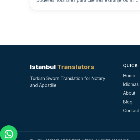
poderes notariales para clientes extranjeros a fin
de facilitar los pr...
QUICK 
Istanbul
Translators
Home
Turkish Sworn Translation for Notary
Idiomas
and Apostille
About
Blog
Contact