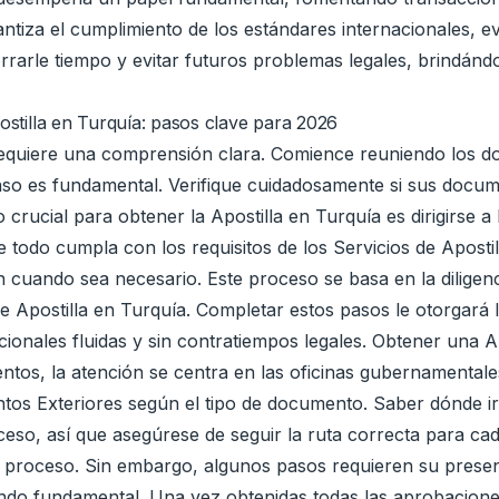
ntiza el cumplimiento de los estándares internacionales, e
rrarle tiempo y evitar futuros problemas legales, brindán
ostilla en Turquía: pasos clave para 2026
 requiere una comprensión clara. Comience reuniendo los d
so es fundamental. Verifique cuidadosamente si sus docum
 crucial para obtener la Apostilla en Turquía es dirigirse a
 todo cumpla con los requisitos de los Servicios de Apostil
n cuando sea necesario. Este proceso se basa en la diligenc
e Apostilla en Turquía. Completar estos pasos le otorgará 
acionales fluidas y sin contratiempos legales. Obtener una A
ntos, la atención se centra en las oficinas gubernamental
untos Exteriores según el tipo de documento. Saber dónde ir
so, así que asegúrese de seguir la ruta correcta para cad
del proceso. Sin embargo, algunos pasos requieren su presenc
ndo fundamental. Una vez obtenidas todas las aprobaciones, 