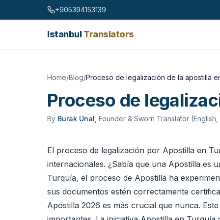
Skip to content
+905394153139
Istanbul
Translators
Home
/
Blog
/
Proceso de legalización de la apostilla 
Proceso de legalizac
By
Burak Ünal
,
Founder & Sworn Translator (English,
El proceso de legalización por Apostilla en
internacionales. ¿Sabía que una Apostilla es u
Turquía, el proceso de Apostilla ha experimen
sus documentos estén correctamente certificad
Apostilla 2026 es más crucial que nunca. Est
importantes. La iniciativa Apostilla en Turqu