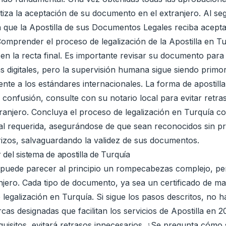
ntiza la aceptación de su documento en el extranjero. Al se
a que la Apostilla de sus Documentos Legales reciba aceptac
Comprender el proceso de legalización de la Apostilla en T
á en la recta final. Es importante revisar su documento para
s digitales, pero la supervisión humana sigue siendo primor
nte a los estándares internacionales. La forma de apostil
a confusión, consulte con su notario local para evitar retr
xtranjero. Concluya el proceso de legalización en Turquía c
nal requerida, asegurándose de que sean reconocidos sin 
rizos, salvaguardando la validez de sus documentos.
el sistema de apostilla de Turquía
ía puede parecer al principio un rompecabezas complejo, p
njero. Cada tipo de documento, ya sea un certificado de m
 legalización en Turquía. Si sigue los pasos descritos, no
as designadas que facilitan los servicios de Apostilla en 20
sitos, evitará retrasos innecesarios. ¿Se pregunta cómo s