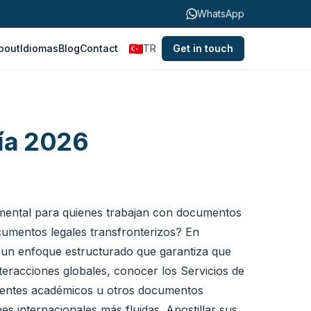
WhatsApp
bout
Idiomas
Blog
Contact
TR
Get in touch
uía 2026
amental para quienes trabajan con documentos
ocumentos legales transfronterizos? En
a un enfoque estructurado que garantiza que
teracciones globales, conocer los Servicios de
edientes académicos u otros documentos
s internacionales más fluidas. Apostillar sus