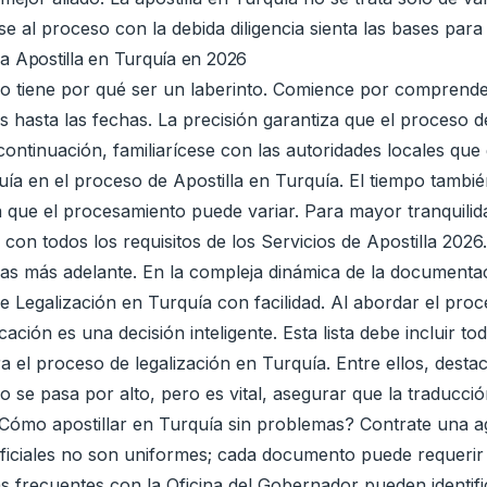
se al proceso con la debida diligencia sienta las bases para 
la Apostilla en Turquía en 2026
 tiene por qué ser un laberinto. Comience por comprender q
 hasta las fechas. La precisión garantiza que el proceso 
continuación, familiarícese con las autoridades locales que
a en el proceso de Apostilla en Turquía. El tiempo también
a que el procesamiento puede variar. Para mayor tranquilid
con todos los requisitos de los Servicios de Apostilla 202
as más adelante. En la compleja dinámica de la documentac
e Legalización en Turquía con facilidad. Al abordar el proc
ación es una decisión inteligente. Esta lista debe incluir 
 el proceso de legalización en Turquía. Entre ellos, desta
do se pasa por alto, pero es vital, asegurar que la traduc
. ¿Cómo apostillar en Turquía sin problemas? Contrate una a
ficiales no son uniformes; cada documento puede requerir d
as frecuentes con la Oficina del Gobernador pueden identifi