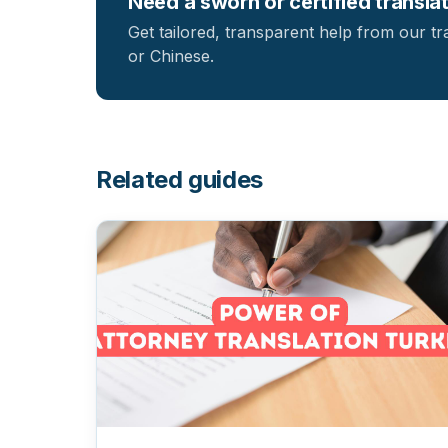
Need a sworn or certified transla
Get tailored, transparent help from our t
or Chinese.
Related guides