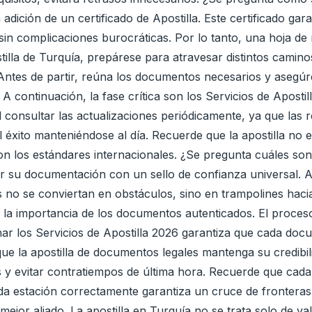
a adición de un certificado de Apostilla. Este certificado ga
 sin complicaciones burocráticas. Por lo tanto, una hoja de
tilla de Turquía, prepárese para atravesar distintos caminos
 Antes de partir, reúna los documentos necesarios y asegúre
continuación, la fase crítica son los Servicios de Apostill
consultar las actualizaciones periódicamente, ya que las 
l éxito manteniéndose al día. Recuerde que la apostilla no e
on los estándares internacionales. ¿Se pregunta cuáles son
ar su documentación con un sello de confianza universal. As
s no se conviertan en obstáculos, sino en trampolines ha
la importancia de los documentos autenticados. El proceso
ar los Servicios de Apostilla 2026 garantiza que cada docu
 que la apostilla de documentos legales mantenga su credibi
os y evitar contratiempos de última hora. Recuerde que cada
a estación correctamente garantiza un cruce de fronteras 
 mejor aliado. La apostilla en Turquía no se trata solo de v