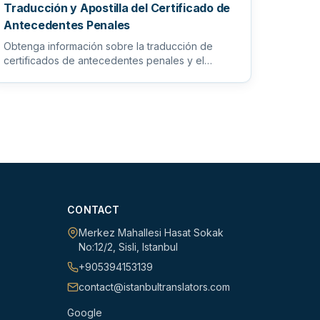
Traducción y Apostilla del Certificado de
Antecedentes Penales
Obtenga información sobre la traducción de
certificados de antecedentes penales y el
proceso de apostilla para garantiz...
CONTACT
Merkez Mahallesi Hasat Sokak
No:12/2
,
Sisli
,
Istanbul
+905394153139
contact@istanbultranslators.com
Google