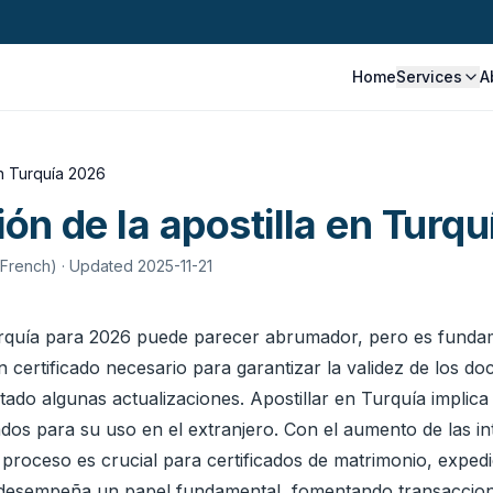
Home
Services
A
en Turquía 2026
ión de la apostilla en Turq
 French)
· Updated 2025-11-21
 Turquía para 2026 puede parecer abrumador, pero es fund
n certificado necesario para garantizar la validez de los d
tado algunas actualizaciones. Apostillar en Turquía implic
os para su uso en el extranjero. Con el aumento de las in
e proceso es crucial para certificados de matrimonio, exp
ía desempeña un papel fundamental, fomentando transaccione