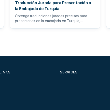
Traducción Jurada para Presentación a
la Embajada de Turquía
Obtenga traducciones juradas precisas para
presentarlas en la embajada en Turquía,
garantizando que todos sus documento...
LINKS
SERVICES