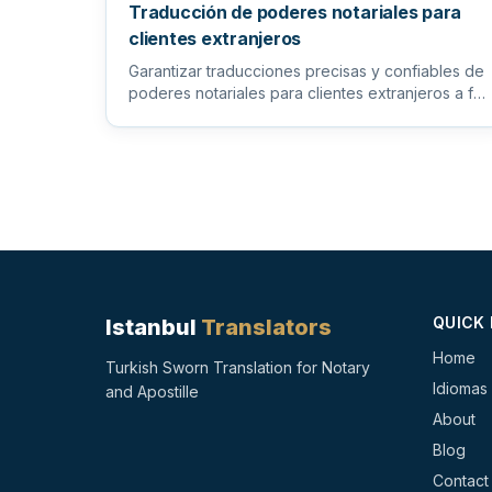
Traducción de poderes notariales para
clientes extranjeros
Garantizar traducciones precisas y confiables de
poderes notariales para clientes extranjeros a fin
de facilitar los pr...
QUICK 
Istanbul
Translators
Home
Turkish Sworn Translation for Notary
Idiomas
and Apostille
About
Blog
Contact