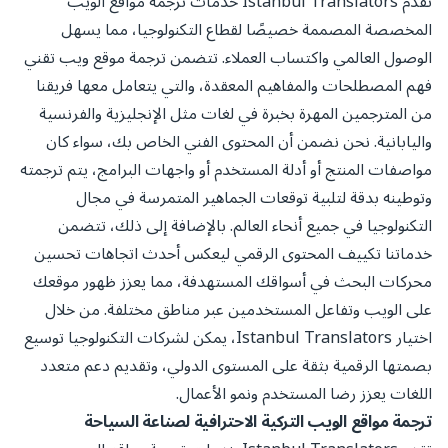
تقدم Istanbul Translators خدمات ترجمة مواقع الويب
المخصصة المصممة خصيصًا لقطاع التكنولوجيا، مما يسهل
الوصول العالمي واكتساب العملاء. تتضمن ترجمة موقع ويب تقني
فهم المصطلحات والمفاهيم المعقدة، والتي يتعامل معها فريقنا
من المترجمين المهرة بخبرة في لغات مثل الإنجليزية والفرنسية
واليابانية. نحن نضمن أن المحتوى الفني الخاص بك، سواء كان
مواصفات المنتج أو أدلة المستخدم أو واجهات البرامج، يتم ترجمته
وتوطينه بدقة لتلبية توقعات الجماهير المتمرسة في مجال
التكنولوجيا في جميع أنحاء العالم. بالإضافة إلى ذلك، تتضمن
خدماتنا تكييف المحتوى الرقمي ليعكس أحدث اتجاهات تحسين
محركات البحث في أسواقك المستهدفة، مما يعزز ظهور موقعك
على الويب وتفاعل المستخدمين عبر مناطق مختلفة. من خلال
اختيار Istanbul Translators، يمكن لشركات التكنولوجيا توسيع
بصمتها الرقمية بثقة على المستوى الدولي، وتقديم دعم متعدد
اللغات يعزز رضا المستخدم ونمو الأعمال.
ترجمة مواقع الويب التركية الاحترافية لصناعة السياحة