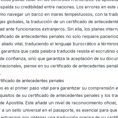
respalda su credibilidad entre naciones. Los errores en est
omo navegar un barco en mares tempestuosos, con la tradu
jes globales, la traducción de un certificado de antecedent
ad ante funcionarios extranjeros. Sin ella, los planes int
rtificado de antecedentes penales no solo requiere pacienci
aliado vital, traduciendo el lenguaje burocrático a términ
ue garantiza que cada palabra traducida resista el escrutinio
e confianza, sino que garantiza la aceptación de su docu
nternacionales, piense en su certificado de antecedentes p
.
rtificado de antecedentes penales
s es el primer paso vital para garantizar su comprensión en
isitos de su certificado de antecedentes penales y los tra
o de Apostilla. Este añade un nivel de reconocimiento ofici
 a un sello universal en el pasaporte, es esencial para que 
sus esfuerzos por obtener una traducción precisa de su cert