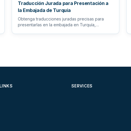
Traducción Jurada para Presentación a
la Embajada de Turquía
Obtenga traducciones juradas precisas para
presentarlas en la embajada en Turquía,
garantizando que todos sus documento...
LINKS
SERVICES