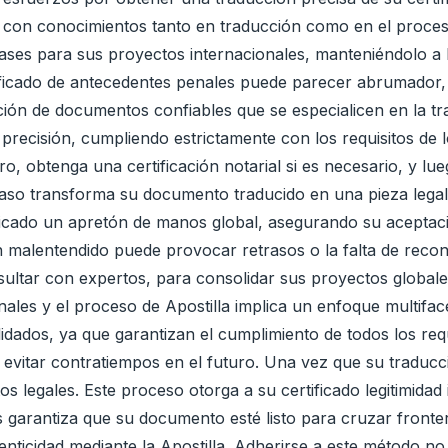
s con conocimientos tanto en traducción como en el proces
bases para sus proyectos internacionales, manteniéndolo a 
ificado de antecedentes penales puede parecer abrumador, p
ión de documentos confiables que se especialicen en la trad
ecisión, cumpliendo estrictamente con los requisitos de los
, obtenga una certificación notarial si es necesario, y lue
paso transforma su documento traducido en una pieza legalm
ficado un apretón de manos global, asegurando su aceptació
n malentendido puede provocar retrasos o la falta de reco
sultar con expertos, para consolidar sus proyectos globales
ales y el proceso de Apostilla implica un enfoque multifacé
dados, ya que garantizan el cumplimiento de todos los requ
vitar contratiempos en el futuro. Una vez que su traducció
s legales. Este proceso otorga a su certificado legitimidad 
 garantiza que su documento esté listo para cruzar frontera
nticidad mediante la Apostilla. Adherirse a este método n