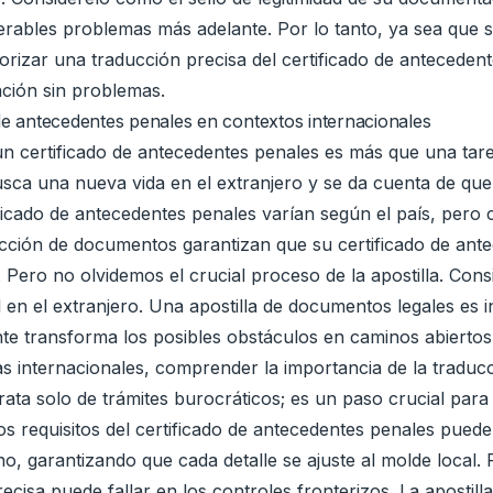
rables problemas más adelante. Por lo tanto, ya sea que
iorizar una traducción precisa del certificado de antecede
ación sin problemas.
de antecedentes penales en contextos internacionales
n certificado de antecedentes penales es más que una tarea
sca una nueva vida en el extranjero y se da cuenta de que 
ficado de antecedentes penales varían según el país, pero
raducción de documentos garantizan que su certificado de an
 Pero no olvidemos el crucial proceso de la apostilla. Cons
l en el extranjero. Una apostilla de documentos legales es 
nte transforma los posibles obstáculos en caminos abierto
s internacionales, comprender la importancia de la traducc
rata solo de trámites burocráticos; es un paso crucial para 
 requisitos del certificado de antecedentes penales puede
no, garantizando que cada detalle se ajuste al molde local.
 precisa puede fallar en los controles fronterizos. La apost