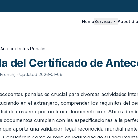
Home
Services
About
Idi
de Antecedentes Penales
la del Certificado de Ante
 French)
· Updated 2026-01-09
tecedentes penales es crucial para diversas actividades in
udiando en el extranjero, comprender los requisitos del cer
idad de ensueño por no tener documentación. Ahí es donde 
 documentos cumplan con las especificaciones a la perfecc
a que aporta una validación legal reconocida mundialmente. S
o. Considérelo como el sello de legitimidad de su document