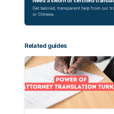
Need a sworn or certified transla
Get tailored, transparent help from our t
or Chinese.
Related guides