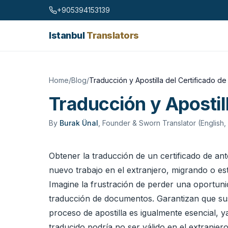
Skip to content
+905394153139
Istanbul
Translators
Home
/
Blog
/
Traducción y Apostilla del Certificado 
Traducción y Apostil
By
Burak Ünal
,
Founder & Sworn Translator (English,
Obtener la traducción de un certificado de an
nuevo trabajo en el extranjero, migrando o est
Imagine la frustración de perder una oportun
traducción de documentos. Garantizan que sus
proceso de apostilla es igualmente esencial, y
traducido podría no ser válido en el extranjer