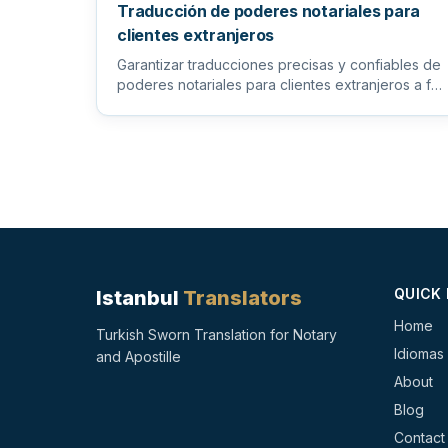
Traducción de poderes notariales para
clientes extranjeros
Garantizar traducciones precisas y confiables de
poderes notariales para clientes extranjeros a fin
de facilitar los pr...
QUICK 
Istanbul
Translators
Home
Turkish Sworn Translation for Notary
Idiomas
and Apostille
About
Blog
Contact