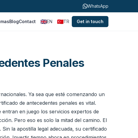
WhatsApp
omas
Blog
Contact
EN
TR
Get in touch
cedentes Penales
ternacionales. Ya sea que esté comenzando un
tificado de antecedentes penales es vital.
entran en juego los servicios expertos de
ión. Pero eso es solo la mitad del camino. El
in la apostilla legal adecuada, su certificado
ación. Invertir tiempo ahora en procedimientos