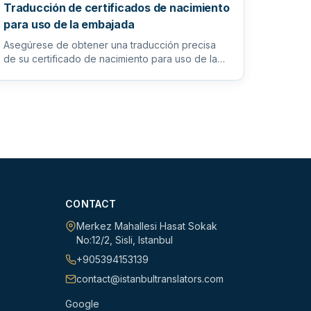
Traducción de certificados de nacimiento
para uso de la embajada
Asegúrese de obtener una traducción precisa
de su certificado de nacimiento para uso de la
embajada con nuestros servic...
CONTACT
Merkez Mahallesi Hasat Sokak
No:12/2
,
Sisli
,
Istanbul
+905394153139
contact@istanbultranslators.com
Google