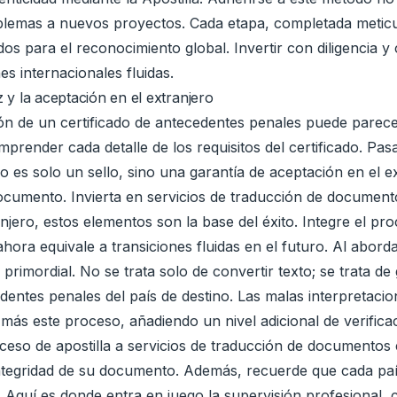
blemas a nuevos proyectos. Cada etapa, completada meticu
s para el reconocimiento global. Invertir con diligencia 
es internacionales fluidas.
 y la aceptación en el extranjero
ción de un certificado de antecedentes penales puede parec
render cada detalle de los requisitos del certificado. Pas
no es solo un sello, sino una garantía de aceptación en el 
cumento. Invierta en servicios de traducción de documento
jero, estos elementos son la base del éxito. Integre el pr
hora equivale a transiciones fluidas en el futuro. Al aborda
 primordial. No se trata solo de convertir texto; se trata de
cedentes penales del país de destino. Las malas interpreta
más este proceso, añadiendo un nivel adicional de verifica
eso de apostilla a servicios de traducción de documentos e
tegridad de su documento. Además, recuerde que cada país 
 Aquí es donde entra en juego la supervisión profesional, 