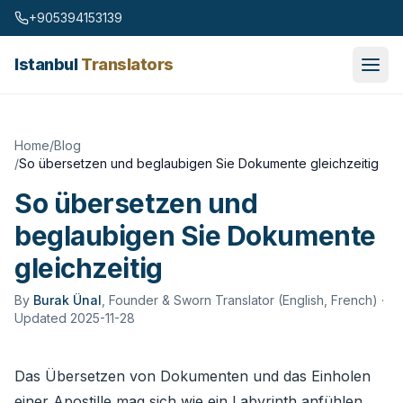
Skip to content
+905394153139
Istanbul
Translators
Home
/
Blog
/
So übersetzen und beglaubigen Sie Dokumente gleichzeitig
So übersetzen und
beglaubigen Sie Dokumente
gleichzeitig
By
Burak Ünal
,
Founder & Sworn Translator (English, French)
·
Updated 2025-11-28
Das Übersetzen von Dokumenten und das Einholen
einer Apostille mag sich wie ein Labyrinth anfühlen,