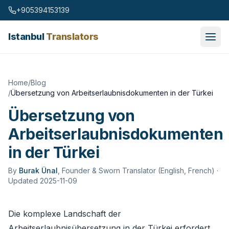
Skip to content
+905394153139
Istanbul
Translators
Home
/
Blog
/
Übersetzung von Arbeitserlaubnisdokumenten in der Türkei
Übersetzung von
Arbeitserlaubnisdokumenten
in der Türkei
By
Burak Ünal
,
Founder & Sworn Translator (English, French)
·
Updated 2025-11-09
Die komplexe Landschaft der
Arbeitserlaubnisübersetzung in der Türkei erfordert