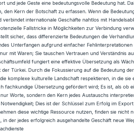
ort und jede Geste eine bedeutungsvolle Bedeutung hat. Da
 den Kern der Botschaft zu erfassen. Wenn die Bedeutung
nd verbindet internationale Geschäfte nahtlos mit Handelsab
otenzielle Fallstricke in Möglichkeiten zur Verbindung ve
stellt sicher, dass differenzierte Bedeutungen die Verhandl
hendes Unterfangen aufgrund einfacher Fehlinterpretation
nur mit Waren; Sie tauschen Vertrauen und Verständnis aus,
chäftsumfeld fungiert eine effektive Übersetzung als Wäch
 der Türkei. Durch die Fokussierung auf die Bedeutung d
ie komplexe kulturelle Landschaft respektieren, in die sie 
h fachkundige Übersetzung gefördert wird; Es ist, als ob e
t nur Worte, sondern den Kern jedes Austauschs interpreti
e Notwendigkeit; Dies ist der Schlüssel zum Erfolg im Export 
nehmen diese wichtige Ressource nutzen, finden sie nicht 
, in der jedes erfolgreich ausgehandelte Geschäft neue We
rachdienste