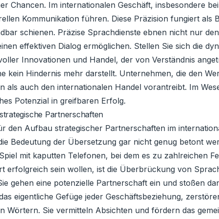
icher Chancen. Im internationalen Geschäft, insbesondere 
rellen Kommunikation führen. Diese Präzision fungiert als 
dbar schienen. Präzise Sprachdienste ebnen nicht nur de
nen effektiven Dialog ermöglichen. Stellen Sie sich die dy
voller Innovationen und Handel, der von Verständnis angetr
he kein Hindernis mehr darstellt. Unternehmen, die den W
en als auch den internationalen Handel vorantreibt. Im We
hes Potenzial in greifbaren Erfolg.
trategische Partnerschaften
für den Aufbau strategischer Partnerschaften im internati
ie Bedeutung der Übersetzung gar nicht genug betont werd
el mit kaputten Telefonen, bei dem es zu zahlreichen Feh
t erfolgreich sein wollen, ist die Überbrückung von Sprac
, Sie gehen eine potenzielle Partnerschaft ein und stoßen 
n, das eigentliche Gefüge jeder Geschäftsbeziehung, zerst
Wörtern. Sie vermitteln Absichten und fördern das gemein