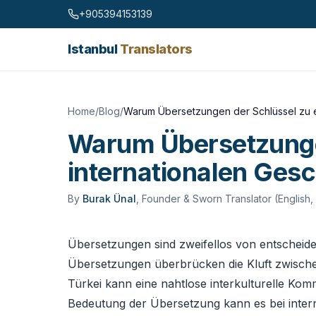
Skip to content
+905394153139
Istanbul
Translators
Home
/
Blog
/
Warum Übersetzungen der Schlüssel zu er
Warum Übersetzungen
internationalen Gesc
By
Burak Ünal
,
Founder & Sworn Translator (English,
Übersetzungen sind zweifellos von entscheide
Übersetzungen überbrücken die Kluft zwisch
Türkei kann eine nahtlose interkulturelle Kom
Bedeutung der Übersetzung kann es bei inter