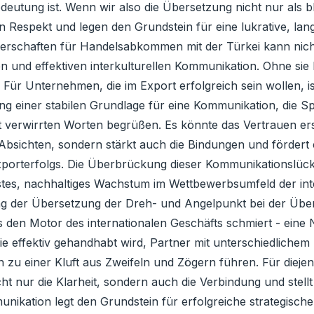
edeutung ist. Wenn wir also die Übersetzung nicht nur als 
n Respekt und legen den Grundstein für eine lukrative, la
erschaften für Handelsabkommen mit der Türkei kann nic
ren und effektiven interkulturellen Kommunikation. Ohne si
ür Unternehmen, die im Export erfolgreich sein wollen, ist
g einer stabilen Grundlage für eine Kommunikation, die Sp
it verwirrten Worten begrüßen. Es könnte das Vertrauen er
Absichten, sondern stärkt auch die Bindungen und fördert
Exporterfolgs. Die Überbrückung dieser Kommunikationslück
stes, nachhaltiges Wachstum im Wettbewerbsumfeld der in
ung der Übersetzung der Dreh- und Angelpunkt bei der Üb
s den Motor des internationalen Geschäfts schmiert - eine 
ie effektiv gehandhabt wird, Partner mit unterschiedlichem
zu einer Kluft aus Zweifeln und Zögern führen. Für diejenig
t nur die Klarheit, sondern auch die Verbindung und stell
nikation legt den Grundstein für erfolgreiche strategisch