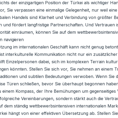
hts der einzigartigen Position der Türkei als wichtiger Han
vor, Sie verpassen eine einmalige Gelegenheit, nur weil ei
obalen Handels sind Klarheit und Verbindung von größter
n und fördert langfristige Partnerschaften. Und Vertrauen i
orität einräumen, können Sie auf dem wettbewerbsintensive
n navigieren
etzung im internationalen Geschäft kann nicht genug beto
t interkulturelle Kommunikation nicht nur ein zusätzlicher
hilft Einzelpersonen dabei, sich im komplexen Terrain kultu
gen könnten. Stellen Sie sich vor, Sie nehmen an einem Tr
it Traditionen und subtilen Bedeutungen verwoben. Wenn Sie
ise Türen schließen, bevor Sie überhaupt begonnen haben
u einem Kompass, der Ihre Bemühungen um gegenseitiges Ver
folgreiche Vereinbarungen, sondern stärkt auch die Vertr
 dem ständig wettbewerbsintensiven internationalen Markt
kei hängt von einer effektiven Übersetzung ab. Stellen Sie 