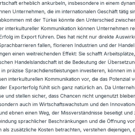
rtschaft erheblich ankurbeln, insbesondere in einem dyna
n Unternehmen, die im internationalen Geschäft tätig sin
elsabkommen mit der Türkei könnte den Unterschied zwisc
er interkultureller Kommunikation können Unternehmen re
rfolg im Export führen. Dies hat nicht nur direkte Auswi
prachbarrieren fallen, florieren Industrien und der Hande
ungen einen weitreichenden Effekt: Sie schafft Arbeitsplätz
chen Handelslandschaft ist die Bedeutung der Übersetzung n
 in präzise Sprachdienstleistungen investieren, können im i
tlosen interkulturellen Kommunikation vor, die das Potenzia
 der Exporterfolg fühlt sich ganz natürlich an. Da Unter
e und stellen sicher, dass Chancen nicht ungenutzt bleib
 sondern auch im Wirtschaftswachstum und den Innovationen
 ebnen einen Weg, der Missverständnisse beseitigt und z
rwindung sprachlicher Beschränkungen und die Öffnung vo
 als zusätzliche Kosten betrachten, verstehen diejenigen,