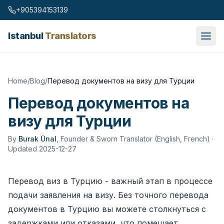
Skip to content
+905394153139
Istanbul
Translators
Home
/
Blog
/
Перевод документов на визу для Турции
Перевод документов на
визу для Турции
By
Burak Ünal
,
Founder & Sworn Translator (English, French)
·
Updated 2025-12-27
Перевод виз в Турцию - важный этап в процессе
подачи заявления на визу. Без точного перевода
документов в Турцию вы можете столкнуться с
задержками или отказами, что помешает