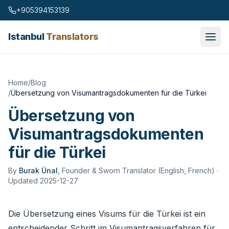
Skip to content
+905394153139
Istanbul
Translators
Home
/
Blog
/
Übersetzung von Visumantragsdokumenten für die Türkei
Übersetzung von
Visumantragsdokumenten
für die Türkei
By
Burak Ünal
,
Founder & Sworn Translator (English, French)
·
Updated 2025-12-27
Die Übersetzung eines Visums für die Türkei ist ein
entscheidender Schritt im Visumantragsverfahren für