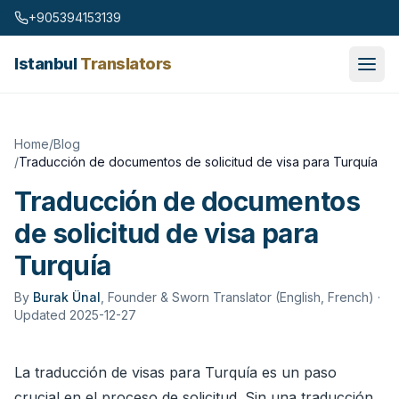
Skip to content
+905394153139
Istanbul
Translators
Home
/
Blog
/
Traducción de documentos de solicitud de visa para Turquía
Traducción de documentos
de solicitud de visa para
Turquía
By
Burak Ünal
,
Founder & Sworn Translator (English, French)
·
Updated 2025-12-27
La traducción de visas para Turquía es un paso
crucial en el proceso de solicitud. Sin una traducción