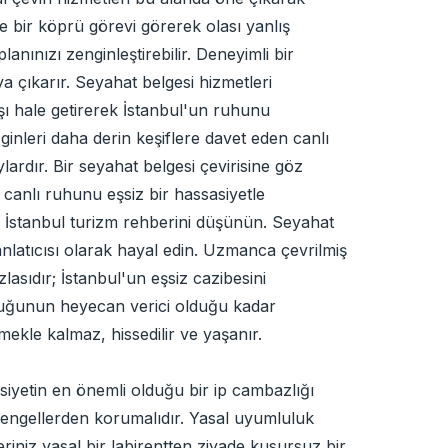
e bir köprü görevi görerek olası yanlış
nınızı zenginleştirebilir. Deneyimli bir
aya çıkarır. Seyahat belgesi hizmetleri
ışı hale getirerek İstanbul'un ruhunu
ginleri daha derin keşiflere davet eden canlı
lardır. Bir seyahat belgesi çevirisine göz
in canlı ruhunu eşsiz bir hassasiyetle
ir İstanbul turizm rehberini düşünün. Seyahat
nlatıcısı olarak hayal edin. Uzmanca çevrilmiş
lasıdır; İstanbul'un eşsiz cazibesini
lculuğunun heyecan verici olduğu kadar
ekle kalmaz, hissedilir ve yaşanır.
siyetin en önemli olduğu bir ip cambazlığı
 engellerden korumalıdır. Yasal uyumluluk
eriniz yasal bir labirentten ziyade kusursuz bir