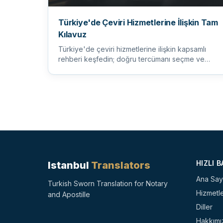
Türkiye'de Çeviri Hizmetlerine İlişkin Tam
Kılavuz
Türkiye'de çeviri hizmetlerine ilişkin kapsamlı
rehberi keşfedin; doğru tercümanı seçme ve
çeşitli dil ihtiyaçlarını an...
HIZLI 
Istanbul
Translators
Ana Say
Turkish Sworn Translation for Notary
Hizmetl
and Apostille
Diller
Hakkımı