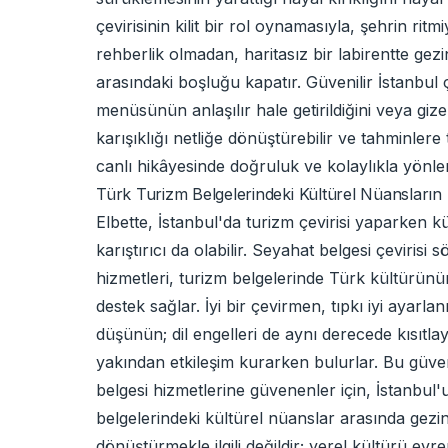
çevirisinin kilit bir rol oynamasıyla, şehrin ri
rehberlik olmadan, haritasız bir labirentte gez
arasındaki boşluğu kapatır. Güvenilir İstanbul 
menüsünün anlaşılır hale getirildiğini veya gi
karışıklığı netliğe dönüştürebilir ve tahminler
canlı hikâyesinde doğruluk ve kolaylıkla yönlen
Türk Turizm Belgelerindeki Kültürel Nüansların
Elbette, İstanbul'da turizm çevirisi yaparken k
karıştırıcı da olabilir. Seyahat belgesi çeviris
hizmetleri, turizm belgelerinde Türk kültürün
destek sağlar. İyi bir çevirmen, tıpkı iyi ayarla
düşünün; dil engelleri de aynı derecede kısıtlayı
yakından etkileşim kurarken bulurlar. Bu güveni
belgesi hizmetlerine güvenenler için, İstanbul'
belgelerindeki kültürel nüanslar arasında gezin
dönüştürmekle ilgili değildir; yerel kültürü evre