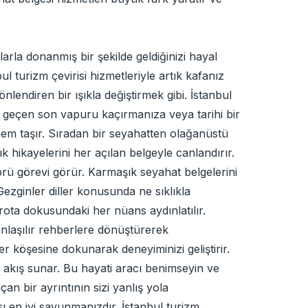
arla donanmış bir şekilde geldiğinizi hayal
l turizm çevirisi hizmetleriyle artık kafanız
nlendiren bir ışıkla değiştirmek gibi. İstanbul
z'ı geçen son vapuru kaçırmanıza veya tarihi bir
önem taşır. Sıradan bir seyahatten olağanüstü
k hikayelerini her açılan belgeyle canlandırır.
öprü görevi görür. Karmaşık seyahat belgelerini
ezginler diller konusunda ne sıklıkla
 rota dokusundaki her nüans aydınlatılır.
 anlaşılır rehberlere dönüştürerek
r köşesine dokunarak deneyiminizi geliştirir.
r akış sunar. Bu hayati aracı benimseyin ve
an bir ayrıntının sizi yanlış yola
rşı en iyi savunmanızdır. İstanbul turizm