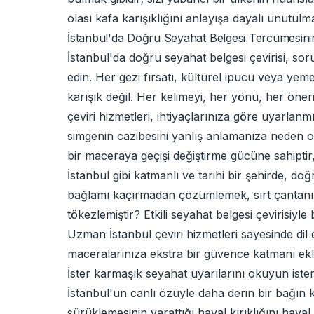
olası kafa karışıklığını anlayışa dayalı unutu
İstanbul'da Doğru Seyahat Belgesi Tercümesin
İstanbul'da doğru seyahat belgesi çevirisi, sor
edin. Her gezi fırsatı, kültürel ipucu veya yeme
karışık değil. Her kelimeyi, her yönü, her öneri
çeviri hizmetleri, ihtiyaçlarınıza göre uyarlan
simgenin cazibesini yanlış anlamanıza neden ola
bir maceraya geçişi değiştirme gücüne sahiptir, 
İstanbul gibi katmanlı ve tarihi bir şehirde, d
bağlamı kaçırmadan çözümlemek, sırt çantanızda
tökezlemiştir? Etkili seyahat belgesi çevirisiy
Uzman İstanbul çeviri hizmetleri sayesinde dil e
maceralarınıza ekstra bir güvence katmanı ekle
İster karmaşık seyahat uyarılarını okuyun ister
İstanbul'un canlı özüyle daha derin bir bağın ka
sürüklemesinin yarattığı hayal kırıklığını hayal