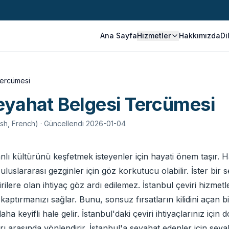
Ana Sayfa
Hizmetler
Hakkımızda
Di
Tercümesi
eyahat Belgesi Tercümesi
ish, French)
· Güncellendi 2026-01-04
nlı kültürünü keşfetmek isteyenler için hayati önem taşır. Hare
uluslararası gezginler için göz korkutucu olabilir. İster bir 
ilere olan ihtiyaç göz ardı edilemez. İstanbul çeviri hizmetl
ptırmanızı sağlar. Bunu, sonsuz fırsatların kilidini açan b
a keyifli hale gelir. İstanbul'daki çeviri ihtiyaçlarınız için
arı arasında yönlendirir. İstanbul'a seyahat edenler için sey