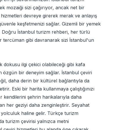
nek mozaiği sizi çağırıyor, ancak net bir
si hizmetleri devreye girerek merak ve anlayış
 güvenle keşfetmenizi sağlar. Gizemli bir yemek
. Doğru İstanbul turizm rehberi, her türlü
bir tercüman gibi davranarak sizi İstanbul'un
dokusu ilgi çekici olabileceği gibi kafa
in özgün bir deneyim sağlar. İstanbul çeviri
l, daha derin bir kültürel bağlantıyla da
irir. Eski bir harita kullanmaya çalıştığınızı
er kendilerini şehrin harikalarıyla daha
an her geziyi daha zenginleştirir. Seyahat
 yolculuk haline gelir. Türkçe turizm
a turizm çevirisi yalnızca metni
bul çeviri hizmetleri bu alanda öne çıkarak