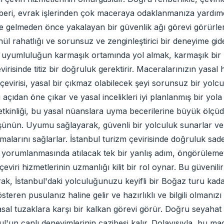
hberi, evrak işlerinden çok maceraya odaklanmanıza yardımcı
 gelmeden önce yakalayan bir güvenlik ağı görevi görürler. 
l rahatlığı ve sorunsuz ve zenginleştirici bir deneyime gide
l uyumluluğun karmaşık ortamında yol almak, karmaşık bir har
çevirisinde titiz bir doğruluk gerektirir. Maceralarınızın yasa
 çevirisi, yasal bir çıkmaz olabilecek şeyi sorunsuz bir yo
bu açıdan öne çıkar ve yasal incelikleri iyi planlanmış bir yo
 etkinliği, bu yasal nüanslara uyma becerilerine büyük ölçü
üşünün. Uyumu sağlayarak, güvenli bir yolculuk sunarlar ve g
armalarını sağlarlar. İstanbul turizm çevirisinde doğruluk sa
 yorumlanmasında atılacak tek bir yanlış adım, öngörülemey
çeviri hizmetlerinin uzmanlığı kilit bir rol oynar. Bu güvenilir
arak, İstanbul'daki yolculuğunuzu keyifli bir Boğaz turu kada
eren pusulanız haline gelir ve hazırlıklı ve bilgili olmanızı
asal tuzaklara karşı bir kalkan görevi görür. Doğru seyahat b
nbul'un canlı deneyimlerinin cazibesi kalır. Dolayısıyla, bu