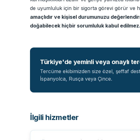
de uyumluluk için bir sigorta görevi görür ve 
amaçlıdır ve kişisel durumunuzu değerlendirm
doğabilecek hiçbir sorumluluk kabul edilmez
Türkiye'de yeminli veya onaylı te
Tercüme ekibimizden size özel, şeffaf dest
İspanyolca, Rusça veya Çince.
İlgili hizmetler