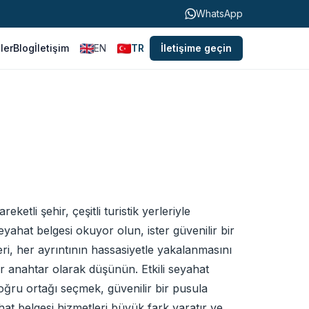
WhatsApp
ller
Blog
İletişim
EN
TR
İletişime geçin
ketli şehir, çeşitli turistik yerleriyle
seyahat belgesi okuyor olun, ister güvenilir bir
eri, her ayrıntının hassasiyetle yakalanmasını
ir anahtar olarak düşünün. Etkili seyahat
 doğru ortağı seçmek, güvenilir bir pusula
ahat belgesi hizmetleri büyük fark yaratır ve