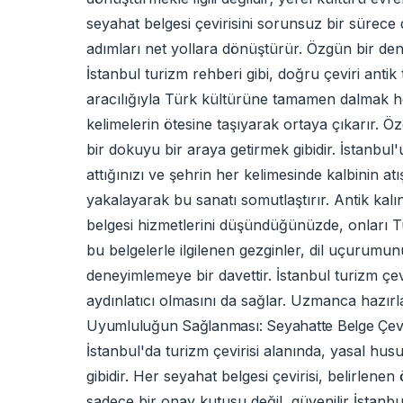
seyahat belgesi çevirisini sorunsuz bir sürece
adımları net yollara dönüştürür. Özgün bir den
İstanbul turizm rehberi gibi, doğru çeviri antik 
aracılığıyla Türk kültürüne tamamen dalmak her 
kelimelerin ötesine taşıyarak ortaya çıkarır. Ö
bir dokuyu bir araya getirmek gibidir. İstanbul'
attığınızı ve şehrin her kelimesinde kalbinin atı
yakalayarak bu sanatı somutlaştırır. Antik kal
belgesi hizmetlerini düşündüğünüzde, onları Tü
bu belgelerle ilgilenen gezginler, dil uçurumunu
deneyimlemeye bir davettir. İstanbul turizm çev
aydınlatıcı olmasını da sağlar. Uzmanca hazırl
Uyumluluğun Sağlanması: Seyahatte Belge Çevir
İstanbul'da turizm çevirisi alanında, yasal hu
gibidir. Her seyahat belgesi çevirisi, belirl
sadece bir onay kutusu değil, güvenilir İstanbul