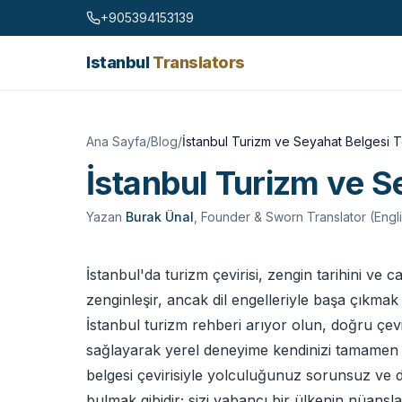
Skip to content
+905394153139
Istanbul
Translators
Ana Sayfa
/
Blog
/
İstanbul Turizm ve Seyahat Belgesi 
İstanbul Turizm ve S
Yazan
Burak Ünal
,
Founder & Sworn Translator (Engl
İstanbul'da turizm çevirisi, zengin tarihini ve ca
zenginleşir, ancak dil engelleriyle başa çıkmak 
İstanbul turizm rehberi arıyor olun, doğru çevir
sağlayarak yerel deneyime kendinizi tamamen ka
belgesi çevirisiyle yolculuğunuz sorunsuz ve dah
bulmak gibidir; sizi yabancı bir ülkenin nüansl