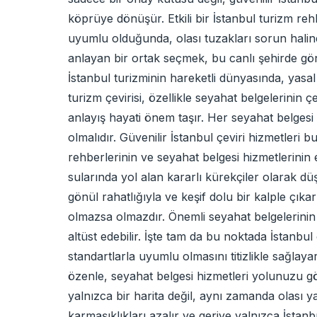
köprüye dönüşür. Etkili bir İstanbul turizm re
uyumlu olduğunda, olası tuzakları sorun haline
anlayan bir ortak seçmek, bu canlı şehirde gönü
İstanbul turizminin hareketli dünyasında, yasa
turizm çevirisi, özellikle seyahat belgelerinin 
anlayış hayati önem taşır. Her seyahat belgesi
olmalıdır. Güvenilir İstanbul çeviri hizmetleri 
rehberlerinin ve seyahat belgesi hizmetlerinin
sularında yol alan kararlı kürekçiler olarak d
gönül rahatlığıyla ve keşif dolu bir kalple çık
olmazsa olmazdır. Önemli seyahat belgelerinin
altüst edebilir. İşte tam da bu noktada İstanbul 
standartlarla uyumlu olmasını titizlikle sağlay
özenle, seyahat belgesi hizmetleri yolunuzu göst
yalnızca bir harita değil, aynı zamanda olası y
karmaşıklıkları azalır ve geriye yalnızca İsta