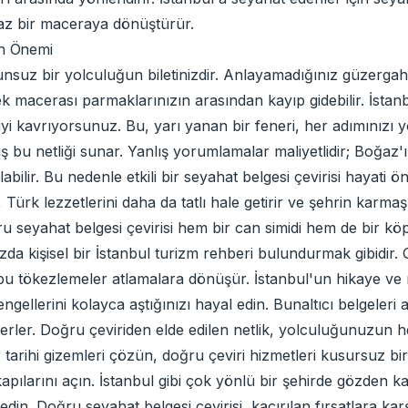
lmaz bir maceraya dönüştürür.
in Önemi
unsuz bir yolculuğun biletinizdir. Anlayamadığınız güzergahl
k macerası parmaklarınızın arasından kayıp gidebilir. İstanbu
yi kavrıyorsunuz. Bu, yarı yanan bir feneri, her adımınızı yö
mış bu netliği sunar. Yanlış yorumlamalar maliyetlidir; Boğa
bilir. Bu nedenle etkili bir seyahat belgesi çevirisi hayati 
Türk lezzetlerini daha da tatlı hale getirir ve şehrin karmaşı
oğru seyahat belgesi çevirisi hem bir can simidi hem de bir k
 kişisel bir İstanbul turizm rehberi bulundurmak gibidir. G
le bu tökezlemeler atlamalara dönüşür. İstanbul'un hikaye ve
ngellerini kolayca aştığınızı hayal edin. Bunaltıcı belgeleri
rler. Doğru çeviriden elde edilen netlik, yolculuğunuzun he
 tarihi gizemleri çözün, doğru çeviri hizmetleri kusursuz bi
pılarını açın. İstanbul gibi çok yönlü bir şehirde gözden kaç
 edin. Doğru seyahat belgesi çevirisi, kaçırılan fırsatlara ka