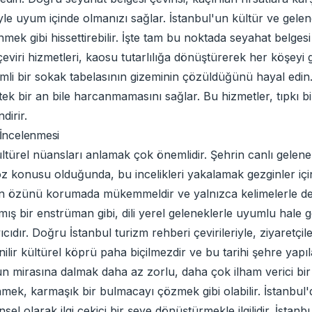
tmiyle uyum içinde olmanızı sağlar. İstanbul'un kültür ve gele
inmek gibi hissettirebilir. İşte tam bu noktada seyahat belge
çeviri hizmetleri, kaosu tutarlılığa dönüştürerek her köşeyi
zemli bir sokak tabelasının gizeminin çözüldüğünü hayal edin
e tek bir an bile harcanmamasını sağlar. Bu hizmetler, tıpkı 
dirir.
 İncelenmesi
ültürel nüansları anlamak çok önemlidir. Şehrin canlı gelenek 
i söz konusu olduğunda, bu incelikleri yakalamak gezginler iç
ün özünü korumada mükemmeldir ve yalnızca kelimelerle deği
nmış bir enstrüman gibi, dili yerel geleneklerle uyumlu hale get
cıdır. Doğru İstanbul turizm rehberi çevirileriyle, ziyaretçil
lir kültürel köprü paha biçilmezdir ve bu tarihi şehre yapıl
un mirasına dalmak daha az zorlu, daha çok ilham verici bir
mek, karmaşık bir bulmacayı çözmek gibi olabilir. İstanbul'd
nsel olarak ilgi çekici bir şeye dönüştürmekle ilgilidir. İstan