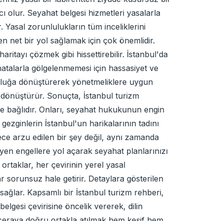
 olur. Seyahat belgesi hizmetleri yasalarla
Yasal zorunlulukların tüm inceliklerini
n net bir yol sağlamak için çok önemlidir.
itayı çözmek gibi hissettirebilir. İstanbul'da
l hatalarla gölgelenmemesi için hassasiyet ve
lculuğa dönüştürerek yönetmeliklere uygun
la dönüştürür. Sonuçta, İstanbul turizm
de bağlıdır. Onları, seyahat hukukunun engin
ezginlerin İstanbul'un harikalarının tadını
dece arzu edilen bir şey değil, aynı zamanda
en engellere yol açarak seyahat planlarınızı
 ortaklar, her çevirinin yerel yasal
r sorunsuz hale getirir. Detaylara gösterilen
 sağlar. Kapsamlı bir İstanbul turizm rehberi,
elgesi çevirisine öncelik vererek, dilin
 maceraya doğru ortakla atılmak hem keşif hem