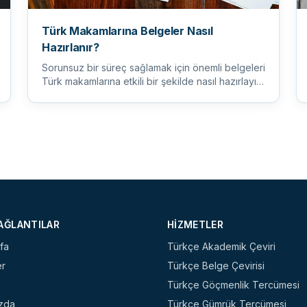
Türk Makamlarına Belgeler Nasıl
Hazırlanır?
Sorunsuz bir süreç sağlamak için önemli belgeleri
Türk makamlarına etkili bir şekilde nasıl hazırlayıp
sunacağınızı öğr...
BAĞLANTILAR
HIZMETLER
fa
Türkçe Akademik Çeviri
er
Türkçe Belge Çevirisi
Türkçe Göçmenlik Tercümesi
zda
Türkçe Gümrük Tercümesi