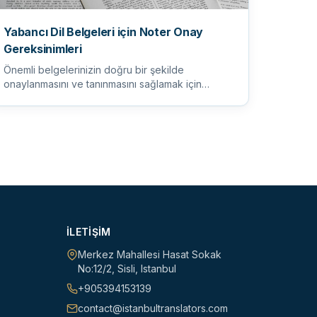
Yabancı Dil Belgeleri için Noter Onay
Gereksinimleri
Önemli belgelerinizin doğru bir şekilde
onaylanmasını ve tanınmasını sağlamak için
yabancı dil belgeleriniz için noter...
İLETIŞIM
Merkez Mahallesi Hasat Sokak
No:12/2
,
Sisli
,
Istanbul
+905394153139
contact@istanbultranslators.com