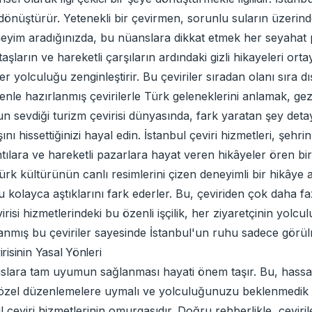
 dönüştürür. Yetenekli bir çevirmen, sorunlu suların üzerind
eyim aradığınızda, bu nüanslara dikkat etmek her seyahat pla
taşların ve hareketli çarşıların ardındaki gizli hikayeleri ort
yolculuğu zenginleştirir. Bu çeviriler sıradan olanı sıra d
zenle hazırlanmış çevirilerle Türk geleneklerini anlamak, gez
un sevdiği turizm çevirisi dünyasında, fark yaratan şey detay
şını hissettiğinizi hayal edin. İstanbul çeviri hizmetleri, şehr
ıntılara ve hareketli pazarlara hayat veren hikâyeler ören b
rk kültürünün canlı resimlerini çizen deneyimli bir hikâye a
 kolayca aştıklarını fark ederler. Bu, çeviriden çok daha faz
irisi hizmetlerindeki bu özenli işçilik, her ziyaretçinin yo
anmış bu çeviriler sayesinde İstanbul'un ruhu sadece görülm
isinin Yasal Yönleri
suslara tam uyumun sağlanması hayati önem taşır. Bu, hassa
enen özel düzenlemelere uymalı ve yolculuğunuzu beklenmedik
 çeviri hizmetlerinin omurgasıdır. Doğru rehberlikle, çeviril