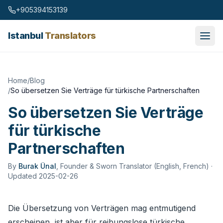
Skip to content
+905394153139
Istanbul
Translators
Home
/
Blog
/
So übersetzen Sie Verträge für türkische Partnerschaften
So übersetzen Sie Verträge
für türkische
Partnerschaften
By
Burak Ünal
,
Founder & Sworn Translator (English, French)
·
Updated 2025-02-26
Die Übersetzung von Verträgen mag entmutigend
erscheinen, ist aber für reibungslose türkische