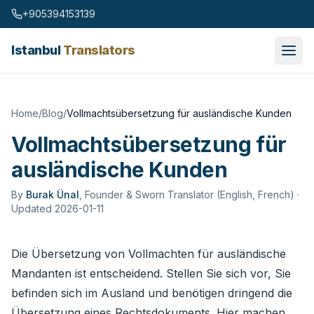
Skip to content
+905394153139
Istanbul
Translators
Home
/
Blog
/
Vollmachtsübersetzung für ausländische Kunden
Vollmachtsübersetzung für
ausländische Kunden
By
Burak Ünal
,
Founder & Sworn Translator (English, French)
·
Updated 2026-01-11
Die Übersetzung von Vollmachten für ausländische
Mandanten ist entscheidend. Stellen Sie sich vor, Sie
befinden sich im Ausland und benötigen dringend die
Übersetzung eines Rechtsdokuments. Hier machen