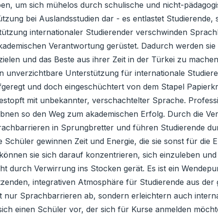
haben, um sich mühelos durch schulische und nicht-pädagogi
ützung bei Auslandsstudien dar - es entlastet Studierende,
tützung internationaler Studierender verschwinden Sprachb
 akademischen Verantwortung gerüstet. Dadurch werden sie
zielen und das Beste aus ihrer Zeit in der Türkei zu mache
 unverzichtbare Unterstützung für internationale Studieren
geregt und doch eingeschüchtert von dem Stapel Papierkram
estopft mit unbekannter, verschachtelter Sprache. Profes
nd ebnen so den Weg zum akademischen Erfolg. Durch die V
achbarrieren in Sprungbretter und führen Studierende dur
Die Schüler gewinnen Zeit und Energie, die sie sonst für di
können sie sich darauf konzentrieren, sich einzuleben un
ht durch Verwirrung ins Stocken gerät. Es ist ein Wendepu
tzenden, integrativen Atmosphäre für Studierende aus der 
 nur Sprachbarrieren ab, sondern erleichtern auch interna
ich einen Schüler vor, der sich für Kurse anmelden möcht