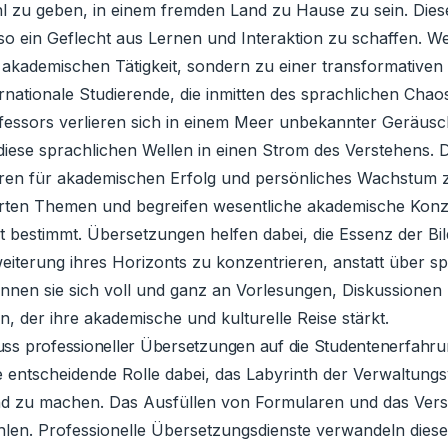
l zu geben, in einem fremden Land zu Hause zu sein. Diese
o ein Geflecht aus Lernen und Interaktion zu schaffen. W
er akademischen Tätigkeit, sondern zu einer transformativen 
ationale Studierende, die inmitten des sprachlichen Chaos 
fessors verlieren sich in einem Meer unbekannter Geräusch
ese sprachlichen Wellen in einen Strom des Verstehens. D
üren für akademischen Erfolg und persönliches Wachstum 
rten Themen und begreifen wesentliche akademische Konzep
t bestimmt. Übersetzungen helfen dabei, die Essenz der Bi
eiterung ihres Horizonts zu konzentrieren, anstatt über sp
nnen sie sich voll und ganz an Vorlesungen, Diskussionen u
, der ihre akademische und kulturelle Reise stärkt.
luss professioneller Übersetzungen auf die Studentenerfahr
e entscheidende Rolle dabei, das Labyrinth der Verwaltungs
nd zu machen. Das Ausfüllen von Formularen und das Verst
len. Professionelle Übersetzungsdienste verwandeln dies