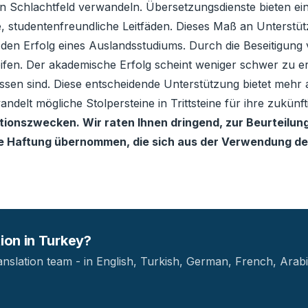
n Schlachtfeld verwandeln. Übersetzungsdienste bieten ei
 studentenfreundliche Leitfäden. Dieses Maß an Unterstütz
t den Erfolg eines Auslandsstudiums. Durch die Beseitigun
fen. Der akademische Erfolg scheint weniger schwer zu er
n sind. Diese entscheidende Unterstützung bietet mehr als 
lt mögliche Stolpersteine ​​in Trittsteine ​​für ihre zuk
ationszwecken. Wir raten Ihnen dringend, zur Beurteilung
ne Haftung übernommen, die sich aus der Verwendung der
tion in Turkey?
anslation team - in English, Turkish, German, French, Arabi