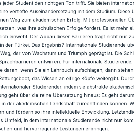
 jeder Student den richtigen Ton trifft. Sie bieten interna
eine vertiefte Auseinandersetzung mit dem Studium. Diese 
 einen Weg zum akademischen Erfolg. Mit professionellen 
tzen, was ihre schulischen Erfolge fördert. Es ist mehr al
pich einwebt. Der Abbau dieser Barrieren trägt nicht nur 
in der Türkei. Das Ergebnis? Internationale Studierende ü
Weg, der von Wachstum und Triumph geprägt ist. Die Schlü
Sprachbarrieren entwirren. Für internationale Studierende, 
Sie daran, wenn Sie ein Lehrbuch aufschlagen, dann stehe
Rettungsboot, das Wissen an eifrige Köpfe weitergibt. Dur
ternationaler Studierender, indem sie abstrakte akademisc
ung geht über die reine Übersetzung hinaus; Es geht daru
sst in der akademischen Landschaft zurechtfinden können.
nen und fördern so ihre intellektuelle Entwicklung. Letztend
s Umfeld, in dem internationale Studierende nicht nur kom
uschen und hervorragende Leistungen erbringen.