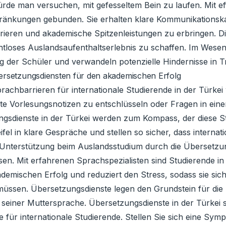
würde man versuchen, mit gefesseltem Bein zu laufen. Mit e
ränkungen gebunden. Sie erhalten klare Kommunikationskan
egrieren und akademische Spitzenleistungen zu erbringen. 
tloses Auslandsaufenthaltserlebnis zu schaffen. Im Wesent
 der Schüler und verwandeln potenzielle Hindernisse in Trit
ersetzungsdiensten für den akademischen Erfolg
rachbarrieren für internationale Studierende in der Türke
ierte Vorlesungsnotizen zu entschlüsseln oder Fragen in ei
ungsdienste in der Türkei werden zum Kompass, der diese S
el in klare Gespräche und stellen so sicher, dass interna
n Unterstützung beim Auslandsstudium durch die Übersetz
en. Mit erfahrenen Sprachspezialisten sind Studierende in
kademischen Erfolg und reduziert den Stress, sodass sie s
ssen. Übersetzungsdienste legen den Grundstein für die B
 seiner Muttersprache. Übersetzungsdienste in der Türkei 
für internationale Studierende. Stellen Sie sich eine Sym