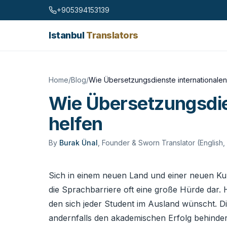
Skip to content
+905394153139
Istanbul
Translators
Home
/
Blog
/
Wie Übersetzungsdienste internationalen
Wie Übersetzungsdien
helfen
By
Burak Ünal
,
Founder & Sworn Translator (English,
Sich in einem neuen Land und einer neuen Kult
die Sprachbarriere oft eine große Hürde dar. 
den sich jeder Student im Ausland wünscht. Di
andernfalls den akademischen Erfolg behinder