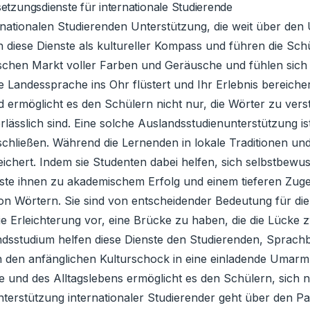
etzungsdienste für internationale Studierende
rnationalen Studierenden Unterstützung, die weit über den 
iese Dienste als kultureller Kompass und führen die Schü
kischen Markt voller Farben und Geräusche und fühlen sich 
 Landessprache ins Ohr flüstert und Ihr Erlebnis bereicher
nd ermöglicht es den Schülern nicht nur, die Wörter zu ver
nerlässlich sind. Eine solche Auslandsstudienunterstützung 
chließen. Während die Lernenden in lokale Traditionen und
ichert. Indem sie Studenten dabei helfen, sich selbstbewus
te ihnen zu akademischem Erfolg und einem tieferen Zugeh
on Wörtern. Sie sind von entscheidender Bedeutung für die
 die Erleichterung vor, eine Brücke zu haben, die die Lück
ndsstudium helfen diese Dienste den Studierenden, Sprach
eln den anfänglichen Kulturschock in eine einladende Um
e und des Alltagslebens ermöglicht es den Schülern, sich n
terstützung internationaler Studierender geht über den Pap