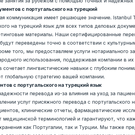
ые занятия за рубежом с помощью точных и надежных
ментов с португальского на турецкий
ная коммуникация имеет решающее значение. Istanbul 
кого на турецкий язык для всех типов деловых докум
кетинговые материалы. Наши сертифицированные пере
ы будут переведены точно в соответствии с культур
роме того, мы предоставляем услуги нотариального з
родного использования, поддерживая компании в их
 сочетает лингвистические навыки с глубоким поним
т глобальную стратегию вашей компании.
тов с португальского на турецкий язык
дежности перевода из-за влияния на уход за пациента
авлении услуг присяжного перевода с португальского 
циентов, клинические отчеты, фармацевтические иссл
 медицинской терминологией и гарантируют, что каж
ранения как Португалии, так и Турции. Мы также пре