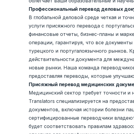
облегчает ваши образовательные и научн
Профессиональный перевод деловых доку
В глобальной деловой среде четкая и точ
услуги присяжного перевода с португальс
финансовые отчеты, бизнес-планы и мар
операции, гарантируя, что все документ
турецкого и португалоязычного рынков. К
действительности документа для междуна
новые рынки. Наша команда переводчиков
предоставляя переводы, которые улучшаю
Присяжный перевод медицинских докумен
Медицинский сектор требует точности и на
Translators специализируется на предост
документов, включая истории болезни па
сертифицированные переводчики владеют
будет соответствовать правилам здравоох