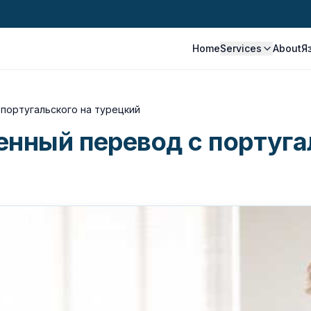
Home
Services
About
Я
португальского на турецкий
енный перевод с португа