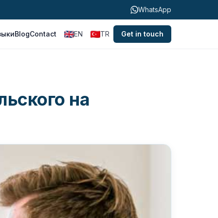
WhatsApp
зыки
Blog
Contact
EN
TR
Get in touch
льского на