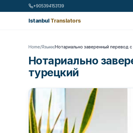
Skip to content
+905394153139
Istanbul
Translators
Home
/
Языки
/
Нотариально заверенный перевод с 
Нотариально завер
турецкий