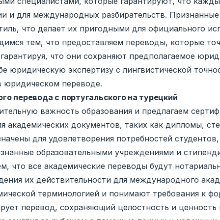
ми специалистами, которые гарантируют, что кажды
и и для международных разбирательств. Признанные
тиль, что делает их пригодными для официального и
димся тем, что предоставляем переводы, которые т
гарантируя, что они сохраняют предполагаемое юридич
себе юридическую экспертизу с лингвистической точн
в юридическом переводе.
го перевода с португальского на турецкий
ючительную важность образования и предлагаем серт
ля академических документов, таких как дипломы, ст
значены для удовлетворения потребностей студентов,
изнанные образовательными учреждениями и стипенд
м, что все академические переводы будут нотариаль
дения их действительности для международного акад
мической терминологией и понимают требования к фо
ует перевод, сохраняющий целостность и ценность исх