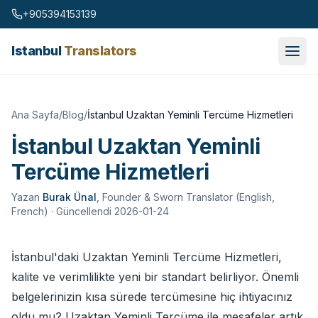
Skip to content
+905394153139
Istanbul
Translators
Ana Sayfa
/
Blog
/
İstanbul Uzaktan Yeminli Tercüme Hizmetleri
İstanbul Uzaktan Yeminli
Tercüme Hizmetleri
Yazan
Burak Ünal
,
Founder & Sworn Translator (English,
French)
· Güncellendi 2026-01-24
İstanbul'daki Uzaktan Yeminli Tercüme Hizmetleri,
kalite ve verimlilikte yeni bir standart belirliyor. Önemli
belgelerinizin kısa sürede tercümesine hiç ihtiyacınız
oldu mu? Uzaktan Yeminli Tercüme ile mesafeler artık