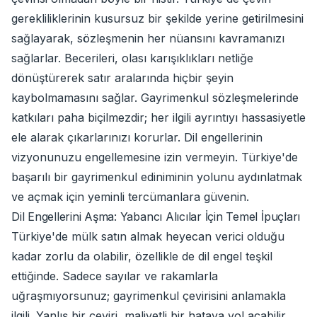
gerekliliklerinin kusursuz bir şekilde yerine getirilmesini
sağlayarak, sözleşmenin her nüansını kavramanızı
sağlarlar. Becerileri, olası karışıklıkları netliğe
dönüştürerek satır aralarında hiçbir şeyin
kaybolmamasını sağlar. Gayrimenkul sözleşmelerinde
katkıları paha biçilmezdir; her ilgili ayrıntıyı hassasiyetle
ele alarak çıkarlarınızı korurlar. Dil engellerinin
vizyonunuzu engellemesine izin vermeyin. Türkiye'de
başarılı bir gayrimenkul ediniminin yolunu aydınlatmak
ve açmak için yeminli tercümanlara güvenin.
Dil Engellerini Aşma: Yabancı Alıcılar İçin Temel İpuçları
Türkiye'de mülk satın almak heyecan verici olduğu
kadar zorlu da olabilir, özellikle de dil engel teşkil
ettiğinde. Sadece sayılar ve rakamlarla
uğraşmıyorsunuz; gayrimenkul çevirisini anlamakla
ilgili. Yanlış bir çeviri, maliyetli bir hataya yol açabilir.