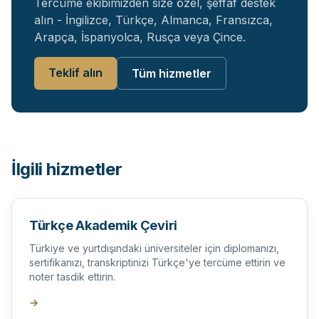
Tercüme ekibimizden size özel, şeffaf destek
alın - İngilizce, Türkçe, Almanca, Fransızca,
Arapça, İspanyolca, Rusça veya Çince.
Teklif alın
Tüm hizmetler
İlgili hizmetler
Türkçe Akademik Çeviri
Türkiye ve yurtdışındaki üniversiteler için diplomanızı,
sertifikanızı, transkriptinizi Türkçe'ye tercüme ettirin ve
noter tasdik ettirin.
→