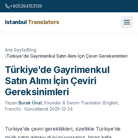
Skip to content
+905394153139
Istanbul
Translators
Ana Sayfa
/
Blog
/
Türkiye'de Gayrimenkul Satın Alımı İçin Çeviri Gereksinimleri
Türkiye'de Gayrimenkul
Satın Alımı İçin Çeviri
Gereksinimleri
Yazan
Burak Ünal
,
Founder & Sworn Translator (English,
French)
· Güncellendi 2025-12-24
Türkiye'de çeviri gereklilikleri, özellikle Türkiye'de
mülk satın almayı düşünüyorsanız, biraz kafa