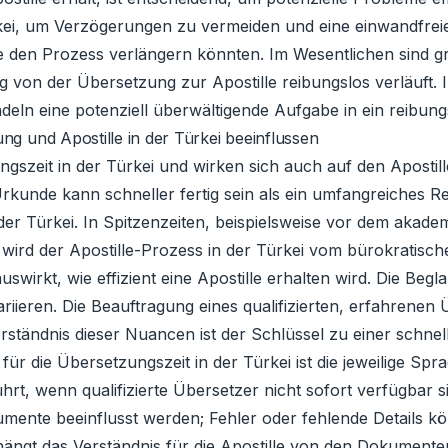
rkei, um Verzögerungen zu vermeiden und eine einwandfrei
e den Prozess verlängern könnten. Im Wesentlichen sind g
g von der Übersetzung zur Apostille reibungslos verläuft.
eln eine potenziell überwältigende Aufgabe in ein reibungs
ng und Apostille in der Türkei beeinflussen
gszeit in der Türkei und wirken sich auch auf den Aposti
Urkunde kann schneller fertig sein als ein umfangreiches R
er Türkei. In Spitzenzeiten, beispielsweise vor dem akad
wird der Apostille-Prozess in der Türkei vom bürokratisch
swirkt, wie effizient eine Apostille erhalten wird. Die Beg
riieren. Die Beauftragung eines qualifizierten, erfahrene
erständnis dieser Nuancen ist der Schlüssel zu einer schnel
für die Übersetzungszeit in der Türkei ist die jeweilige 
, wenn qualifizierte Übersetzer nicht sofort verfügbar si
kumente beeinflusst werden; Fehler oder fehlende Details
ängt das Verständnis für die Apostille von den Dokumen