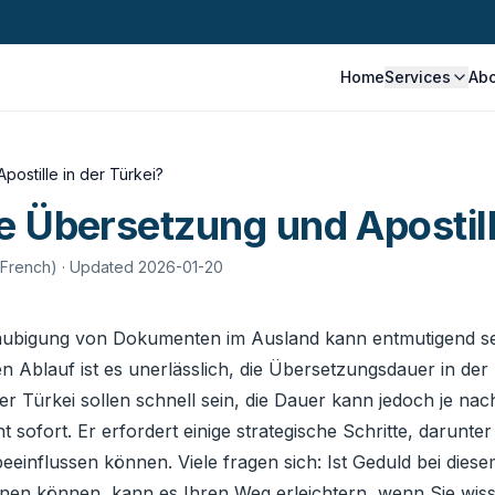
Home
Services
Ab
ostille in der Türkei?
e Übersetzung und Apostill
 French)
· Updated 2026-01-20
laubigung von Dokumenten im Ausland kann entmutigend se
sen Ablauf ist es unerlässlich, die Übersetzungsdauer in d
 der Türkei sollen schnell sein, die Dauer kann jedoch je n
ht sofort. Er erfordert einige strategische Schritte, darunt
einflussen können. Viele fragen sich: Ist Geduld bei dies
en können, kann es Ihren Weg erleichtern, wenn Sie wisse