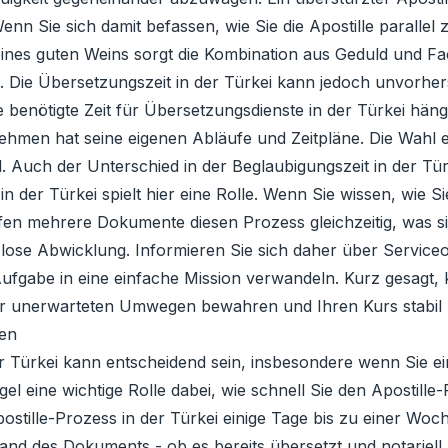
n Sie sich damit befassen, wie Sie die Apostille parallel z
eines guten Weins sorgt die Kombination aus Geduld und Fa
t. Die Übersetzungszeit in der Türkei kann jedoch unvorhe
ie benötigte Zeit für Übersetzungsdienste in der Türkei h
ehmen hat seine eigenen Abläufe und Zeitpläne. Die Wahl e
. Auch der Unterschied in der Beglaubigungszeit in der Tü
der Türkei spielt hier eine Rolle. Wenn Sie wissen, wie Sie
fen mehrere Dokumente diesen Prozess gleichzeitig, was si
lose Abwicklung. Informieren Sie sich daher über Service
ufgabe in eine einfache Mission verwandeln. Kurz gesagt,
r unerwarteten Umwegen bewahren und Ihren Kurs stabil 
gen
er Türkei kann entscheidend sein, insbesondere wenn Sie e
gel eine wichtige Rolle dabei, wie schnell Sie den Apostill
postille-Prozess in der Türkei einige Tage bis zu einer W
nd des Dokuments - ob es bereits übersetzt und notariell be