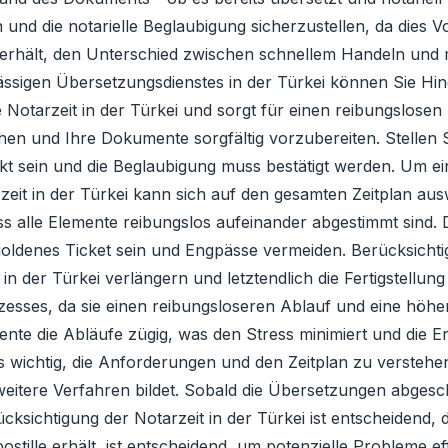
 und die notarielle Beglaubigung sicherzustellen, da dies V
le erhält, den Unterschied zwischen schnellem Handeln un
lässigen Übersetzungsdienstes in der Türkei können Sie H
otarzeit in der Türkei und sorgt für einen reibungslosen A
en und Ihre Dokumente sorgfältig vorzubereiten. Stellen S
ekt sein und die Beglaubigung muss bestätigt werden. Um ein
zeit in der Türkei kann sich auf den gesamten Zeitplan au
s alle Elemente reibungslos aufeinander abgestimmt sind.
goldenes Ticket sein und Engpässe vermeiden. Berücksichti
in der Türkei verlängern und letztendlich die Fertigstellu
zesses, da sie einen reibungsloseren Ablauf und eine höhere
nte die Abläufe zügig, was den Stress minimiert und die E
es wichtig, die Anforderungen und den Zeitplan zu verstehen.
eitere Verfahren bildet. Sobald die Übersetzungen abgesch
cksichtigung der Notarzeit in der Türkei ist entscheidend, 
stille erhält, ist entscheidend, um potenzielle Probleme ef