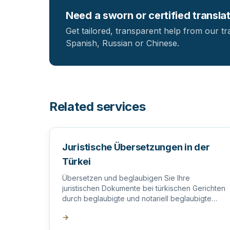
Need a sworn or certified transla
Get tailored, transparent help from our tr
Spanish, Russian or Chinese.
Related services
Juristische Übersetzungen in der
Türkei
Übersetzen und beglaubigen Sie Ihre
juristischen Dokumente bei türkischen Gerichten
durch beglaubigte und notariell beglaubigte
offizielle Übersetzer in der Türkei.
→