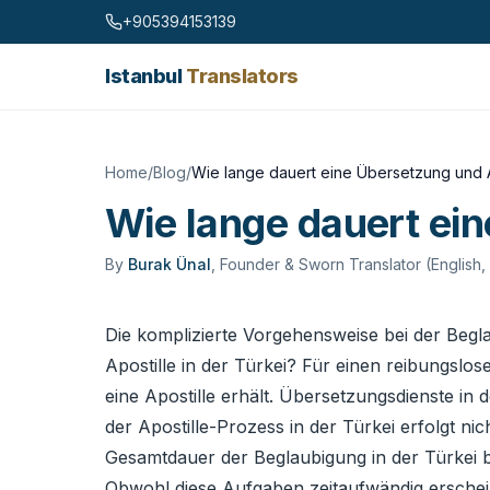
Skip to content
+905394153139
Istanbul
Translators
Home
/
Blog
/
Wie lange dauert eine Übersetzung und Ap
Wie lange dauert ein
By
Burak Ünal
,
Founder & Sworn Translator (English,
Die komplizierte Vorgehensweise bei der Beg
Apostille in der Türkei? Für einen reibungslo
eine Apostille erhält. Übersetzungsdienste in
der Apostille-Prozess in der Türkei erfolgt nic
Gesamtdauer der Beglaubigung in der Türkei be
Obwohl diese Aufgaben zeitaufwändig erschein