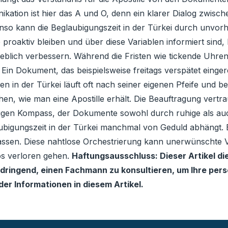
ation ist hier das A und O, denn ein klarer Dialog zwisch
benso kann die Beglaubigungszeit in der Türkei durch unv
roaktiv bleiben und über diese Variablen informiert sind,
eblich verbessern. Während die Fristen wie tickende Uhren t
 Ein Dokument, das beispielsweise freitags verspätet einge
en in der Türkei läuft oft nach seiner eigenen Pfeife und
ehen, wie man eine Apostille erhält. Die Beauftragung vert
sigen Kompass, der Dokumente sowohl durch ruhige als auc
ubigungszeit in der Türkei manchmal von Geduld abhängt. Be
ssen. Diese nahtlose Orchestrierung kann unerwünschte V
os verloren gehen.
Haftungsausschluss: Dieser Artikel di
ringend, einen Fachmann zu konsultieren, um Ihre persön
er Informationen in diesem Artikel.