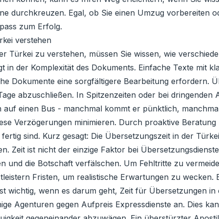
ne durchkreuzen. Egal, ob Sie einen Umzug vorbereiten od
mpass zum Erfolg.
rkei verstehen
er Türkei zu verstehen, müssen Sie wissen, wie verschiede
egt in der Komplexität des Dokuments. Einfache Texte mit 
sche Dokumente eine sorgfältigere Bearbeitung erfordern. 
 Tage abzuschließen. In Spitzenzeiten oder bei dringenden 
en auf einen Bus - manchmal kommt er pünktlich, manchmal
n diese Verzögerungen minimieren. Durch proaktive Beratun
 fertig sind. Kurz gesagt: Die Übersetzungszeit in der Tür
 Zeit ist nicht der einzige Faktor bei Übersetzungsdiensten 
n und die Botschaft verfälschen. Um Fehltritte zu vermeiden
leistern Fristen, um realistische Erwartungen zu wecken. 
t wichtig, wenn es darum geht, Zeit für Übersetzungen in de
ige Agenturen gegen Aufpreis Expressdienste an. Dies kann 
auigkeit gegeneinander abzuwägen. Ein überstürzter Apostil