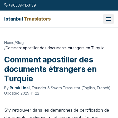
Skip to content
+905394153139
Istanbul
Translators
Home
/
Blog
/
Comment apostiller des documents étrangers en Turquie
Comment apostiller des
documents étrangers en
Turquie
By
Burak Ünal
,
Founder & Sworn Translator (English, French)
·
Updated 2025-11-22
S'y retrouver dans les démarches de certification de
documents juridiques à l'étranger peut s'avérer