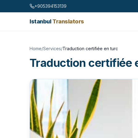
Skip to content
+905394153139
Istanbul
Translators
Home
/
Services
/
Traduction certifiée en turc
Traduction certifiée 