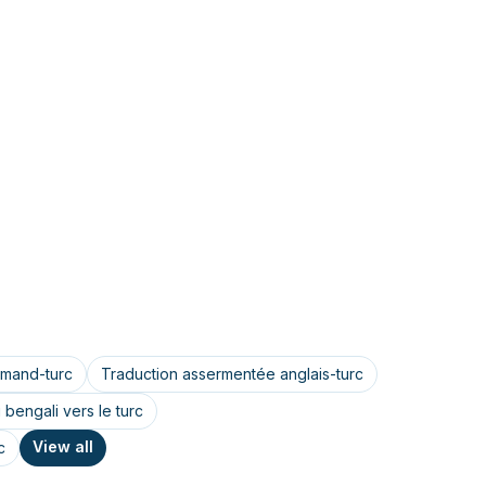
emand-turc
Traduction assermentée anglais-turc
bengali vers le turc
View all
c