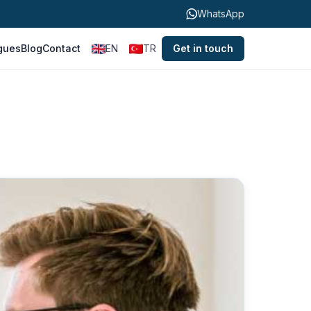
WhatsApp
gues
Blog
Contact
EN
TR
Get in touch