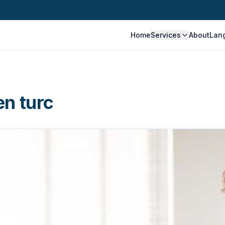
Home
Services
About
Lan
en turc