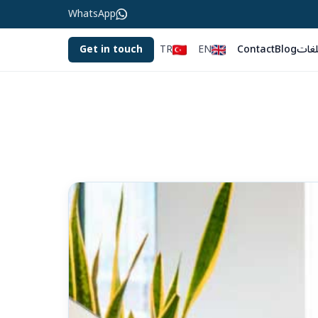
WhatsApp
لغات
Blog
Contact
EN
TR
Get in touch