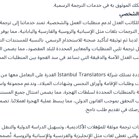
كك الموثوق به في خدمات الترجمة الرسمية.
 والشخصي
Istanbu حلول ترجمة شاملة للكاتب العدل لدعم متطلبات العمل والشخصية. تمتد خدماتنا 
لترجمات بلغات مثل الإسبانية والروسية والفارسية واليابانية، مما يوفر ل
 لدينا ثم توثيقه لتأكيد صحته للاستخدام الرسمي. بالنسبة للمستندات ال
 ترجمة تلبي المتطلبات والمعايير المحددة للبلد المقصود، مما يضمن الع
يتضمن التنقل عبر تعقيدات الهجرة تحديات توثيقية متعددة تمت
 وطلبات الإقامة وأوراق التجنس وشهادات الميلاد، وندعم مجموعة واسعة 
اية بالمتطلبات المحددة لسلطات الهجرة، مما يضمن امتثال جميع المستندات
لتحقق بموجب القانون الدولي، مما يبسط عملية الهجرة لعملائنا. تضم
 فرصك في تقديم طلب ناجح.
Istanbul Tran في تقديم خدمات ترجمة موثقة للمؤهلات الأكاديمية، وتسهيل الدراسة الدو
لتي تغطي لغات مثل الإنجليزية والفرنسية والإسبانية والروسية. تُصمم