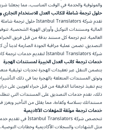
والموثوقية والخدمة في الوقت المناسب، مما يجعلنا شري
حلول ترجمة شاملة للكاتب العدل للاستخدام التجاري
تقدم شركة l Translators
المالية ومستندات التوكيل وأوراق الهوية الشخصية. تتوفر ا
العالمية. تتم ترجمة كل مستند بدقة من قبل فريق الخبراء
التصديق. تضمن عملية مراقبة الجودة الصارمة لدينا أن كل
شركة Istanbul Translators لتقديم خدمات ترجمة كاتب العدل الآمنة والدقيقة التي تساعد في سد الفجوة بين المتطلبات المحلية والمعايير العالمية.
خدمات ترجمة كاتب العدل الخبيرة لمستندات الهجرة
ونوثق المستندات المتعلقة بالهجرة بما في ذلك التأشيرات
يتم تنفيذ ترجماتنا الدقيقة من قبل خبراء لغويين على در
ذلك، نقدم خدمات التصديق على المستندات التي تتطلب ا
مستنداتك بسلاسة وكفاءة، مما يقلل من التأخير ويعزز
خدمات ترجمة موثقة للمؤهلات الأكاديمية
تتخصص شركة slators
مثل الشهادات والسجلات الأكاديمية وخطابات التوصية، وا