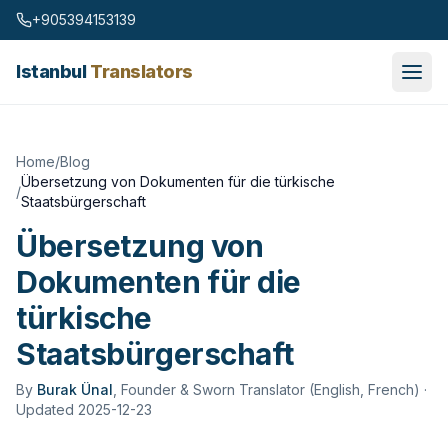
Skip to content
+905394153139
Istanbul
Translators
Home
/
Blog
Übersetzung von Dokumenten für die türkische
/
Staatsbürgerschaft
Übersetzung von
Dokumenten für die
türkische
Staatsbürgerschaft
By
Burak Ünal
,
Founder & Sworn Translator (English, French)
·
Updated 2025-12-23