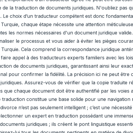
 de la traduction de documents juridiques. N'oubliez pas q
es. Le choix d’un traducteur compétent est donc fondamental
 Turquie, chaque étape nécessite une attention méticuleuse
tes les normes nécessaires d'un document juridique valide.
naliser le processus et vous aider à éviter les pièges coura
n Turquie. Cela comprend la correspondance juridique anté
de faire appel à des traducteurs experts familiers avec les lo
ction de documents juridiques, garantissant ainsi leur exact
nal pour confirmer la fidélité. La précision ici ne peut êt
uridiques. Assurez-vous de vérifier que la copie traduite r
as que chaque document doit être authentifié par les voie
e traduction constitue une base solide pour une navigation 
divorce n’est pas seulement intelligent ; c’est une nécessi
électionner un expert en traduction possédant une immens
 documents juridiques ; ils créent le pont linguistique essen
nissez-lui tous les documents pertinents en matière de di