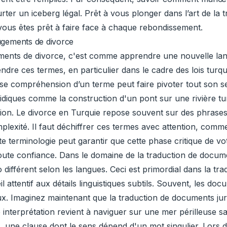
rter un iceberg légal. Prêt à vous plonger dans l’art de la
vous êtes prêt à faire face à chaque rebondissement.
jugements de divorce
ments de divorce, c'est comme apprendre une nouvelle langu
endre ces termes, en particulier dans le cadre des lois tur
ise compréhension d’un terme peut faire pivoter tout son 
ridiques comme la construction d'un pont sur une rivière 
ension. Le divorce en Turquie repose souvent sur des phrases
plexité. Il faut déchiffrer ces termes avec attention, comm
te terminologie peut garantir que cette phase critique de 
oute confiance. Dans le domaine de la traduction de docum
ifférent selon les langues. Ceci est primordial dans la tr
il attentif aux détails linguistiques subtils. Souvent, les d
ux. Imaginez maintenant que la traduction de documents ju
e interprétation revient à naviguer sur une mer périlleuse 
, une clause dont le sens dépend d'un mot singulier. Lors d