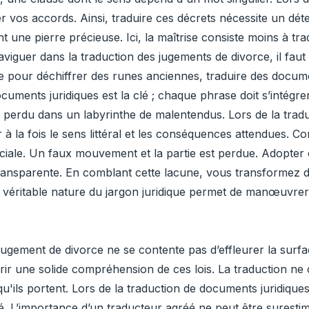
er vos accords. Ainsi, traduire ces décrets nécessite un détec
ant une pierre précieuse. Ici, la maîtrise consiste moins à t
iguer dans la traduction des jugements de divorce, il faut 
e pour déchiffrer des runes anciennes, traduire des docume
uments juridiques est la clé ; chaque phrase doit s’intégrer
 perdu dans un labyrinthe de malentendus. Lors de la tradu
r à la fois le sens littéral et les conséquences attendues. 
ciale. Un faux mouvement et la partie est perdue. Adopter
 transparente. En comblant cette lacune, vous transformez 
véritable nature du jargon juridique permet de manœuvrer 
ugement de divorce ne se contente pas d’effleurer la surfac
ir une solide compréhension de ces lois. La traduction ne
ue qu'ils portent. Lors de la traduction de documents juridiq
ité. L’importance d’un traducteur agréé ne peut être surestim