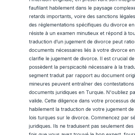
faufilant habilement dans le paysage complexe
retards importants, voire des sanctions légal
des réglementations spécifiques du divorce en
résiste à un examen minutieux et répond à tou
traduction d’un jugement de divorce peut ratio
documents nécessaires liés à votre divorce e
clarifie le jugement de divorce. Il est crucial 
possèdent la perspicacité nécessaire à la tradu
segment traduit par rapport au document origi
mineures peuvent entraîner des contestations j
documents juridiques en Turquie. N'oubliez p
valide. Cette diligence dans votre processus d
habilement la traduction de votre jugement de 
lois turques sur le divorce. Commencez par s
juridiques. Ils ne traduisent pas seulement des
fois que vous avez trouvé le bon expert, four