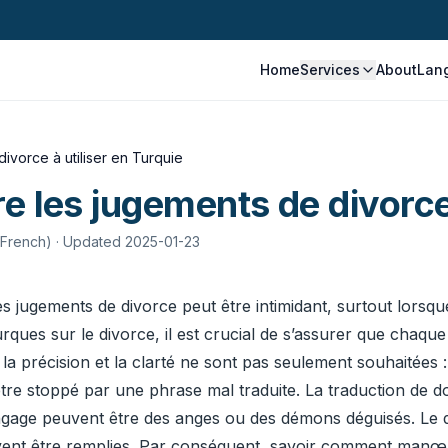
Home
Services
About
Lan
ivorce à utiliser en Turquie
e les jugements de divorce 
 French)
· Updated 2025-01-23
es jugements de divorce peut être intimidant, surtout lors
rques sur le divorce, il est crucial de s’assurer que chaque
la précision et la clarté ne sont pas seulement souhaitées 
tre stoppé par une phrase mal traduite. La traduction de d
 langage peuvent être des anges ou des démons déguisés. Le
oivent être remplies. Par conséquent, savoir comment manœ