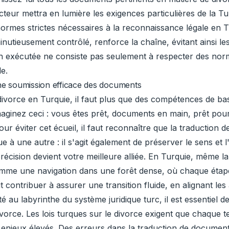
teur mettra en lumière les exigences particulières de la Tur
ormes strictes nécessaires à la reconnaissance légale en
utieusement contrôlé, renforce la chaîne, évitant ainsi les 
en exécutée ne consiste pas seulement à respecter des norme
le.
une soumission efficace des documents
vorce en Turquie, il faut plus que des compétences de bas
Imaginez ceci : vous êtes prêt, documents en main, prêt po
ur éviter cet écueil, il faut reconnaître que la traduction 
à une autre : il s'agit également de préserver le sens et l
écision devient votre meilleure alliée. En Turquie, même la
omme une navigation dans une forêt dense, où chaque étape
 contribuer à assurer une transition fluide, en alignant les
é au labyrinthe du système juridique turc, il est essentie
orce. Les lois turques sur le divorce exigent que chaque te
enjeux élevés. Des erreurs dans la traduction de documents