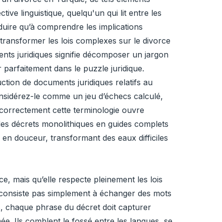
tive linguistique, quelqu'un qui lit entre les
raduire qu’à comprendre les implications
transformer les lois complexes sur le divorce
nts juridiques signifie décomposer un jargon
 parfaitement dans le puzzle juridique.
ction de documents juridiques relatifs au
Considérez-le comme un jeu d’échecs calculé,
 correctement cette terminologie ouvre
des décrets monolithiques en guides complets
en douceur, transformant des eaux difficiles
e, mais qu’elle respecte pleinement les lois
 consiste pas simplement à échanger des mots
ues, chaque phrase du décret doit capturer
ée. Ils comblent le fossé entre les langues, se