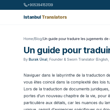
Skip to content
+905394153139
Istanbul
Translators
Home
/
Blog
/
Un guide pour traduire les jugements de d
Un guide pour traduir
By
Burak Ünal
,
Founder & Sworn Translator (English,
Naviguer dans le labyrinthe de la traduction d
vous êtes coincé dans la complexité des lois tu
Lors de la traduction de documents juridiques, 
portes d’un nouveau chapitre de la vie, pour ê
particulière aux détails, car les nuances du
unique, rempli d'exigences spécifiques qui d