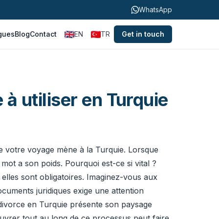
WhatsApp
gues
Blog
Contact
EN
TR
Get in touch
à utiliser en Turquie
que votre voyage mène à la Turquie. Lorsque
 mot a son poids. Pourquoi est-ce si vital ?
: elles sont obligatoires. Imaginez-vous aux
ocuments juridiques exige une attention
 divorce en Turquie présente son paysage
uvrer tout au long de ce processus peut faire