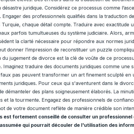
 un désastre juridique. Considérez ce processus comme l’a
é. Engager des professionnels qualifiés dans la traduction 
 en Turquie, chaque détail compte. Traduire avec exactitude
aux parfois tumultueuses du système judiciaire. Alors, ar
èdent la clarté nécessaire pour répondre aux normes juridi
ut donner l’impression de reconstituer un puzzle compliqué
n du jugement de divorce est la clé de voûte de ce processus
rce. Imaginez traduire des documents juridiques comme une
s faux pas peuvent transformer un art finement sculpté en
uments juridiques. Pour ceux qui s'aventurent dans le divor
de démanteler des plans soigneusement élaborés. La minuti
grès et la tourmente. Engagez des professionnels de confian
t de votre document reflète de manière crédible son intenti
ous est fortement conseillé de consulter un professionnel 
assumée qui pourrait découler de l'utilisation des infor