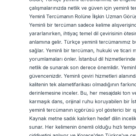
çalışmalarınızda netlik ve güven için yeminli te
Yeminli Tercümanın Rolüne İlişkin Uzman Görüş
Yeminli bir tercüman sadece kelime alışverişi
yararlanırken, ihtiyaç temel dil çevirisinin ötes
anlamına gelir. Türkçe yeminli tercümanımız b
sağlar. Yeminli bir tercüman, hukuki ve ticari 
yorumlamaları önler. İstanbul dil hizmetlerinde 
netlik de sunarak son derece önemlidir. Yeminli
güvencenizdir. Yeminli çeviri hizmetleri alan
kalitenin tek alametifarikası olmadığının farkı
derinlemesine inceler. Bu, her mesajdaki ton v
karmaşık dans, orijinal ruhu koruyabilen bir İsta
yeminli tercümanın içgörüsü yol gösterici bir ışı
Kaynak metne sadık kalırken hedef dilin inceli
sunar. Her kelimenin önemli olduğu hızlı temp
ciddiyetini anlıyor ve Korece'den Türkçe'ye çe