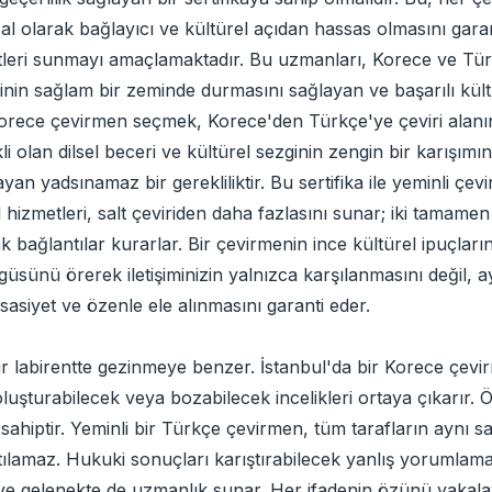
l olarak bağlayıcı ve kültürel açıdan hassas olmasını garanti
etleri sunmayı amaçlamaktadır. Bu uzmanları, Korece ve Türk
rinin sağlam bir zeminde durmasını sağlayan ve başarılı kült
ir Korece çevirmen seçmek, Korece'den Türkçe'ye çeviri alan
kli olan dilsel beceri ve kültürel sezginin zengin bir karışımı
ayan yadsınamaz bir gerekliliktir. Bu sertifika ile yeminli çevi
il hizmetleri, salt çeviriden daha fazlasını sunar; iki tamamen 
bağlantılar kurarlar. Bir çevirmenin ince kültürel ipuçlar
 örgüsünü örerek iletişiminizin yalnızca karşılanmasını değil
assasiyet ve özenle ele alınmasını garanti eder.
bir labirentte gezinmeye benzer. İstanbul'da bir Korece çev
uşturabilecek veya bozabilecek incelikleri ortaya çıkarır. Ö
ahiptir. Yeminli bir Türkçe çevirmen, tüm tarafların aynı s
rtılamaz. Hukuki sonuçları karıştırabilecek yanlış yorumlama
m ve gelenekte de uzmanlık sunar. Her ifadenin özünü yakal