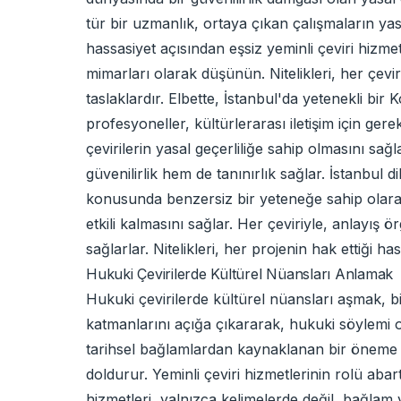
tür bir uzmanlık, ortaya çıkan çalışmaların yasa
hassasiyet açısından eşsiz yeminli çeviri hizm
mimarları olarak düşünün. Nitelikleri, her çevi
taslaklardır. Elbette, İstanbul'da yetenekli b
profesyoneller, kültürlerarası iletişim için gere
çevirilerin yasal geçerliliğe sahip olmasını sağl
güvenilirlik hem de tanınırlık sağlar. İstanbul d
konusunda benzersiz bir yeteneğe sahip olarak 
etkili kalmasını sağlar. Her çeviriyle, anlayış
sağlarlar. Nitelikleri, her projenin hak ettiği h
Hukuki Çevirilerde Kültürel Nüansları Anlamak
Hukuki çevirilerde kültürel nüansları aşmak, 
katmanlarını açığa çıkararak, hukuki söylemi ol
tarihsel bağlamlardan kaynaklanan bir öneme s
doldurur. Yeminli çeviri hizmetlerinin rolü aba
hizmetleri, yalnızca kelimelerde değil, bağla