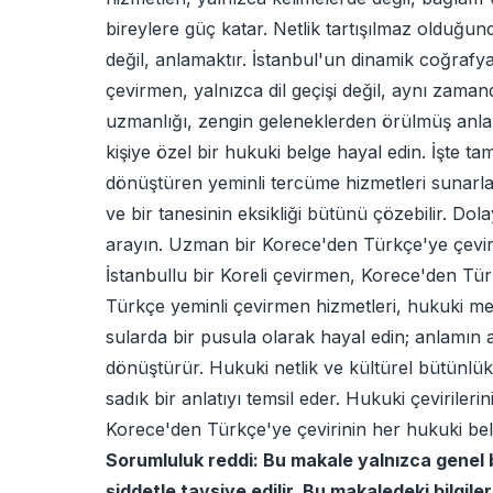
bireylere güç katar. Netlik tartışılmaz olduğu
değil, anlamaktır. İstanbul'un dinamik coğrafyas
çevirmen, yalnızca dil geçişi değil, aynı zama
uzmanlığı, zengin geleneklerden örülmüş anlam
kişiye özel bir hukuki belge hayal edin. İşte ta
dönüştüren yeminli tercüme hizmetleri sunarlar. 
ve bir tanesinin eksikliği bütünü çözebilir. Do
arayın. Uzman bir Korece'den Türkçe'ye çevirme
İstanbullu bir Koreli çevirmen, Korece'den Türkç
Türkçe yeminli çevirmen hizmetleri, hukuki meti
sularda bir pusula olarak hayal edin; anlamın a
dönüştürür. Hukuki netlik ve kültürel bütünlü
sadık bir anlatıyı temsil eder. Hukuki çeviriler
Korece'den Türkçe'ye çevirinin her hukuki belg
Sorumluluk reddi: Bu makale yalnızca genel 
şiddetle tavsiye edilir. Bu makaledeki bilgil