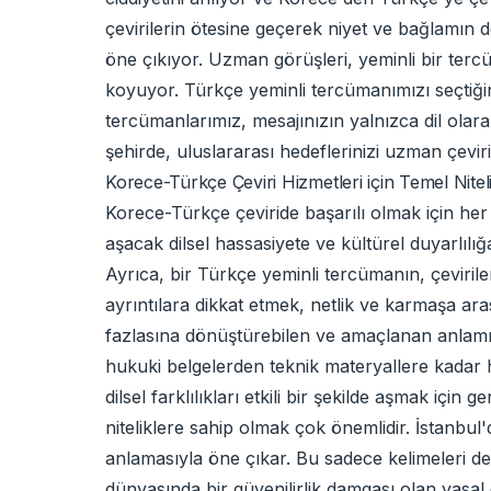
çevirilerin ötesine geçerek niyet ve bağlamın 
öne çıkıyor. Uzman görüşleri, yeminli bir terc
koyuyor. Türkçe yeminli tercümanımızı seçtiğin
tercümanlarımız, mesajınızın yalnızca dil olara
şehirde, uluslararası hedeflerinizi uzman çevir
Korece-Türkçe Çeviri Hizmetleri için Temel Nitel
Korece-Türkçe çeviride başarılı olmak için her i
aşacak dilsel hassasiyete ve kültürel duyarlılı
Ayrıca, bir Türkçe yeminli tercümanın, çeviriler
ayrıntılara dikkat etmek, netlik ve karmaşa ara
fazlasına dönüştürebilen ve amaçlanan anlamı k
hukuki belgelerden teknik materyallere kadar he
dilsel farklılıkları etkili bir şekilde aşmak içi
niteliklere sahip olmak çok önemlidir. İstanbul'
anlamasıyla öne çıkar. Bu sadece kelimeleri deği
dünyasında bir güvenilirlik damgası olan yasal g