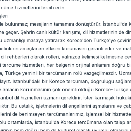
rcüme hizmetlerini tercih edin.
leri
nde bulunmaz; mesajların tamamını dönüştürür. İstanbul'da 
ine geçer. Şehrin canlı kültür karışımı, dil hizmetlerinin de d
u uzmanlığı masaya yatırarak Korece'den Türkçe'ye çevirini
metinlerin amaçlanan etkisini korumasını garanti eder ve mali
dil rehberleri olarak rolleri, yalnızca kelimesi kelimesine ç
 tercüme hizmetleri, her belgenin orijinal anlamını doğru b
ında, Türkçe yeminli bir tercümanın rolü vazgeçilmezdir. Uz
ndayız. İstanbul'daki bir Korece tercüman, doğruluğu sağlama
e amacın korunmasının çok önemli olduğu Korece-Türkçe çevi
nbul dil hizmetleri uzmanı gerektirir. İster karmaşık hukuki ja
ktır. Bu ustalık, işletmelerin dil engellerini aşmalarını ve ça
klerini de benimseyen tercümanlarımız, işlemsel bir hizmett
olu ortamlarda, İstanbul'da Korece tercümana olan talep art
virinin hem doğru hem de kültürel olarak uyumlu olmasını sağ