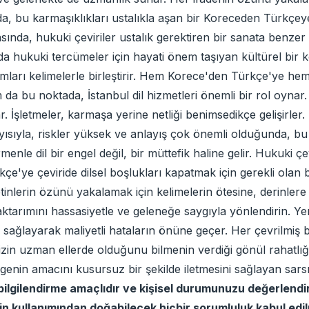
nda, bu karmaşıklıkları ustalıkla aşan bir Koreceden Türkçey
ında, hukuki çeviriler ustalık gerektiren bir sanata benzer bi
nda hukuki tercümeler için hayati önem taşıyan kültürel bir
ları kelimelerle birleştirir. Hem Korece'den Türkçe'ye hem
m da bu noktada, İstanbul dil hizmetleri önemli bir rol oynar
İşletmeler, karmaşa yerine netliği benimsedikçe gelişirler. H
layısıyla, riskler yüksek ve anlayış çok önemli olduğunda, b
nle dil bir engel değil, bir müttefik haline gelir. Hukuki ç
e'ye çeviride dilsel boşlukları kapatmak için gerekli olan bu
nlerin özünü yakalamak için kelimelerin ötesine, derinlere in
ktarımını hassasiyetle ve geleneğe saygıyla yönlendirin. Yem
k sağlayarak maliyetli hataların önüne geçer. Her çevrilmiş
inizin uzman ellerde olduğunu bilmenin verdiği gönül rahatlığı
enin amacını kusursuz bir şekilde iletmesini sağlayan sarsı
bilgilendirme amaçlıdır ve kişisel durumunuzu değerlend
erin kullanımından doğabilecek hiçbir sorumluluk kabul edi