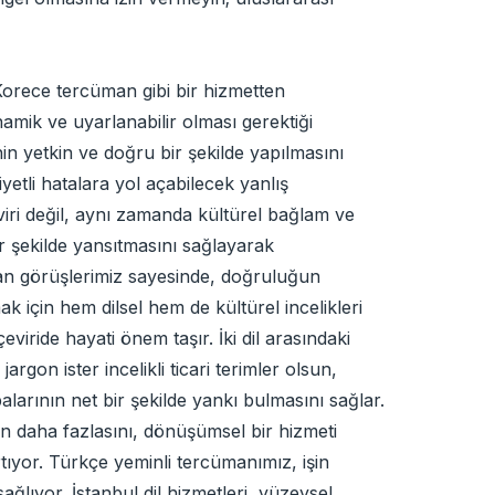
Korece tercüman gibi bir hizmetten
inamik ve uyarlanabilir olması gerektiği
n yetkin ve doğru bir şekilde yapılmasını
yetli hatalara yol açabilecek yanlış
eviri değil, aynı zamanda kültürel bağlam ve
ir şekilde yansıtmasını sağlayarak
man görüşlerimiz sayesinde, doğruluğun
k için hem dilsel hem de kültürel incelikleri
ride hayati önem taşır. İki dil arasındaki
rgon ister incelikli ticari terimler olsun,
balarının net bir şekilde yankı bulmasını sağlar.
en daha fazlasını, dönüşümsel bir hizmeti
ıyor. Türkçe yeminli tercümanımız, işin
lıyor. İstanbul dil hizmetleri, yüzeysel