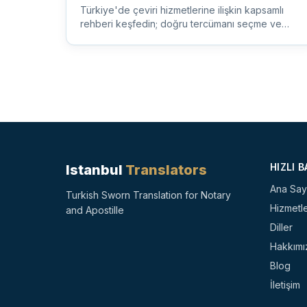
Türkiye'de çeviri hizmetlerine ilişkin kapsamlı
rehberi keşfedin; doğru tercümanı seçme ve
çeşitli dil ihtiyaçlarını an...
HIZLI 
Istanbul
Translators
Ana Say
Turkish Sworn Translation for Notary
Hizmetl
and Apostille
Diller
Hakkımı
Blog
İletişim