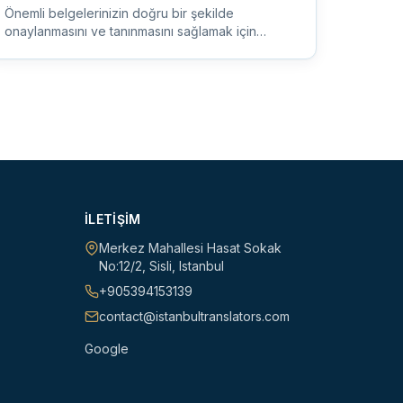
Önemli belgelerinizin doğru bir şekilde
onaylanmasını ve tanınmasını sağlamak için
yabancı dil belgeleriniz için noter...
İLETIŞIM
Merkez Mahallesi Hasat Sokak
No:12/2
,
Sisli
,
Istanbul
+905394153139
contact@istanbultranslators.com
Google