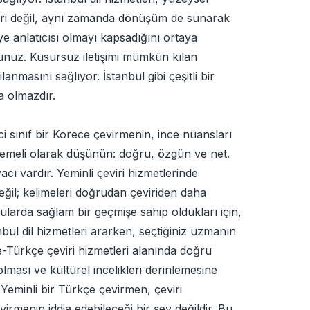
çeviri değil, aynı zamanda dönüşüm de sunarak
e anlatıcısı olmayı kapsadığını ortaya
sunuz. Kusursuz iletişimi mümkün kılan
masını sağlıyor. İstanbul gibi çeşitli bir
a olmazdır.
ci sınıf bir Korece çevirmenin, ince nüansları
n temeli olarak düşünün: doğru, özgün ve net.
acı vardır. Yeminli çeviri hizmetlerinde
değil; kelimeleri doğrudan çeviriden daha
larda sağlam bir geçmişe sahip oldukları için,
nbul dil hizmetleri ararken, seçtiğiniz uzmanın
ece-Türkçe çeviri hizmetleri alanında doğru
olması ve kültürel incelikleri derinlemesine
. Yeminli bir Türkçe çevirmen, çeviri
virmenin iddia edebileceği bir şey değildir. Bu