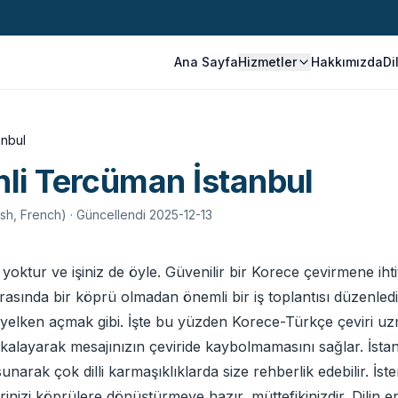
Ana Sayfa
Hizmetler
Hakkımızda
Di
anbul
li Tercüman İstanbul
ish, French)
· Güncellendi 2025-12-13
ırı yoktur ve işiniz de öyle. Güvenilir bir Korece çevirmene i
 arasında bir köprü olmadan önemli bir iş toplantısı düzenledi
yelken açmak gibi. İşte bu yüzden Korece-Türkçe çeviri uz
kalayarak mesajınızın çeviride kaybolmamasını sağlar. İstan
rak çok dilli karmaşıklıklarda size rehberlik edebilir. İster t
inizi köprülere dönüştürmeye hazır, müttefikinizdir. Dilin e