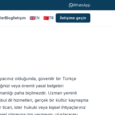
WhatsApp
ller
Blog
İletişim
EN
TR
İletişime geçin
htiyacınız olduğunda, güvenilir bir Türkçe
ğinizi veya önemli yasal belgeleri
manlığı paha biçilmezdir. Uzman yeminli
bul dil hizmetleri, gerçek bir kültür kaynaşma
icari, ister hukuki veya kişisel ihtiyaçlarınız
ngel olmasına izin vermeyin; uluslararası