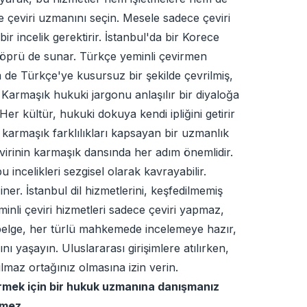
e çeviri uzmanını seçin. Mesele sadece çeviri
r incelik gerektirir. İstanbul'da bir Korece
 köprü de sunar. Türkçe yeminli çevirmen
 de Türkçe'ye kusursuz bir şekilde çevrilmiş,
. Karmaşık hukuki jargonu anlaşılır bir diyaloğa
er kültür, hukuki dokuya kendi ipliğini getirir
u karmaşık farklılıkları kapsayan bir uzmanlık
evirinin karmaşık dansında her adım önemlidir.
 incelikleri sezgisel olarak kavrayabilir.
er. İstanbul dil hizmetlerini, keşfedilmemiş
inli çeviri hizmetleri sadece çeviri yapmaz,
 belge, her türlü mahkemede incelemeye hazır,
nı yaşayın. Uluslararası girişimlere atılırken,
lmaz ortağınız olmasına izin verin.
irmek için bir hukuk uzmanına danışmanız
lmez.