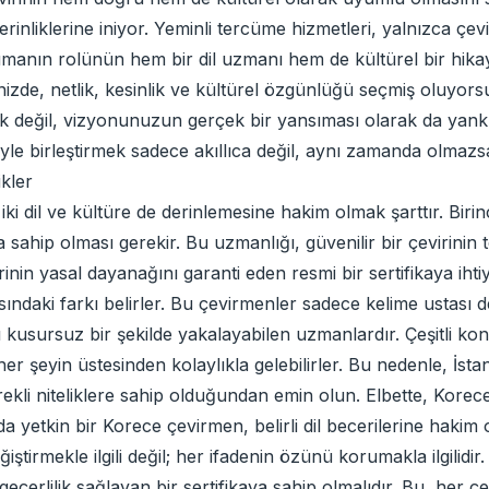
derinliklerine iniyor. Yeminli tercüme hizmetleri, yalnızca 
ümanın rolünün hem bir dil uzmanı hem de kültürel bir hikay
izde, netlik, kesinlik ve kültürel özgünlüğü seçmiş oluyor
k değil, vizyonunuzun gerçek bir yansıması olarak da yankılan
iyle birleştirmek sadece akıllıca değil, aynı zamanda olmazs
ikler
ki dil ve kültüre de derinlemesine hakim olmak şarttır. Birin
ğa sahip olması gerekir. Bu uzmanlığı, güvenilir bir çevirini
inin yasal dayanağını garanti eden resmi bir sertifikaya ihtiy
sındaki farkı belirler. Bu çevirmenler sadece kelime ustası 
usursuz bir şekilde yakalayabilen uzmanlardır. Çeşitli konu
r şeyin üstesinden kolaylıkla gelebilirler. Bu nedenle, İsta
n gerekli niteliklere sahip olduğundan emin olun. Elbette, Kor
da yetkin bir Korece çevirmen, belirli dil becerilerine hakim 
ştirmekle ilgili değil; her ifadenin özünü korumakla ilgilidir
eçerlilik sağlayan bir sertifikaya sahip olmalıdır. Bu, her çe