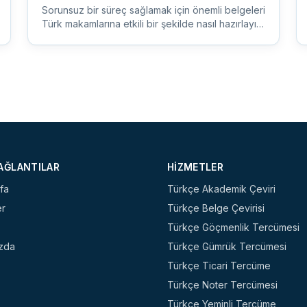
Sorunsuz bir süreç sağlamak için önemli belgeleri
Türk makamlarına etkili bir şekilde nasıl hazırlayıp
sunacağınızı öğr...
BAĞLANTILAR
HIZMETLER
fa
Türkçe Akademik Çeviri
er
Türkçe Belge Çevirisi
Türkçe Göçmenlik Tercümesi
zda
Türkçe Gümrük Tercümesi
Türkçe Ticari Tercüme
Türkçe Noter Tercümesi
Türkçe Yeminli Tercüme