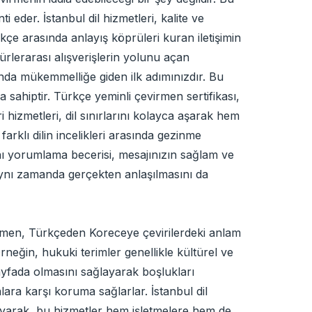
 eder. İstanbul dil hizmetleri, kalite ve
çe arasında anlayış köprüleri kuran iletişimin
ürlerarası alışverişlerin yolunu açan
ında mükemmelliğe giden ilk adımınızdır. Bu
na sahiptir. Türkçe yeminli çevirmen sertifikası,
ri hizmetleri, dil sınırlarını kolayca aşarak hem
farklı dilin incelikleri arasında gezinme
ını yorumlama becerisi, mesajınızın sağlam ve
, aynı zamanda gerçekten anlaşılmasını da
irmen, Türkçeden Koreceye çevirilerdeki anlam
rneğin, hukuki terimler genellikle kültürel ve
ayfada olmasını sağlayarak boşlukları
lara karşı koruma sağlarlar. İstanbul dil
ayarak, bu hizmetler hem işletmelere hem de