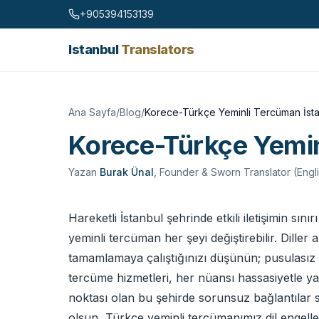
Skip to content
+905394153139
Istanbul
Translators
Ana Sayfa
/
Blog
/
Korece-Türkçe Yeminli Tercüman İst
Korece-Türkçe Yemin
Yazan
Burak Ünal
,
Founder & Sworn Translator (Engl
Hareketli İstanbul şehrinde etkili iletişimin sın
yeminli tercüman her şeyi değiştirebilir. Diller
tamamlamaya çalıştığınızı düşünün; pusulasız 
tercüme hizmetleri, her nüansı hassasiyetle ya
noktası olan bu şehirde sorunsuz bağlantılar suna
olsun, Türkçe yeminli tercümanımız dil engeller