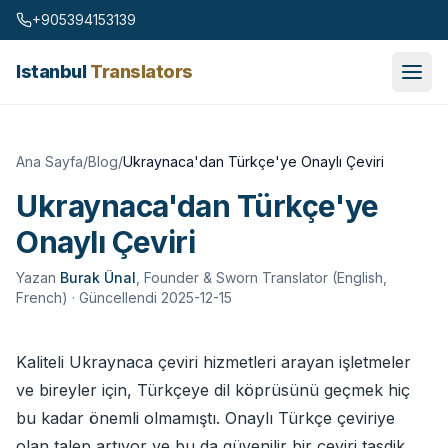
Skip to content
+905394153139
Istanbul
Translators
Ana Sayfa
/
Blog
/
Ukraynaca'dan Türkçe'ye Onaylı Çeviri
Ukraynaca'dan Türkçe'ye
Onaylı Çeviri
Yazan
Burak Ünal
,
Founder & Sworn Translator (English,
French)
· Güncellendi 2025-12-15
Kaliteli Ukraynaca çeviri hizmetleri arayan işletmeler
ve bireyler için, Türkçeye dil köprüsünü geçmek hiç
bu kadar önemli olmamıştı. Onaylı Türkçe çeviriye
olan talep artıyor ve bu da güvenilir bir çeviri tasdik