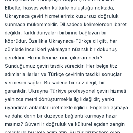
Elbette, hassasiyetin kültürle buluştuğu noktada,
Ukraynaca çeviri hizmetlerimiz kusursuz doğruluk
sunmada mükemmeldir. Dil sadece kelimelerden ibaret
değildir, farklı dünyaları birbirine bağlayan bir
köprüdür. Özellikle Ukraynaca-Türkçe dil çifti, her
cümlede incelikleri yakalayan nüanslı bir dokunuş
gerektirir. Hizmetlerimizi öne çıkaran nedir?
Sunduğumuz çeviri tasdik sürecidir. Her belge titiz
adımlarla ilerler ve Türkçe çevirinin tasdikli sonuçlar
vermesini sağlar. Bu sadece bir söz değil, bir
garantidir. Ukrayna-Türkiye profesyonel çeviri hizmeti
yalnızca metni dönüştürmekle ilgili değildir; yankı
uyandıran anlamlar üretmekle ilgilidir. Engelleri aşmaya
ve daha derin bir düzeyde bağlantı kurmaya hazır
mısınız? Güvenilir doğruluk ve kültürel açıdan zengin
çevirilerle bu yola adım atın. Bu tür hizmetlere olan