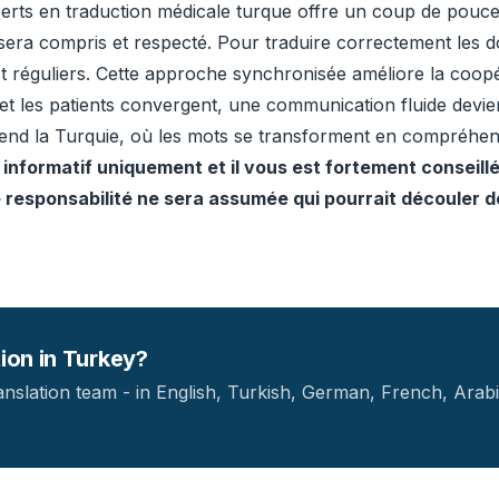
rts en traduction médicale turque offre un coup de pouce 
al sera compris et respecté. Pour traduire correctement le
 réguliers. Cette approche synchronisée améliore la coopéra
t les patients convergent, une communication fluide devient l
end la Turquie, où les mots se transforment en compréhen
re informatif uniquement et il vous est fortement conseill
 responsabilité ne sera assumée qui pourrait découler de
tion in Turkey?
anslation team - in English, Turkish, German, French, Arabi