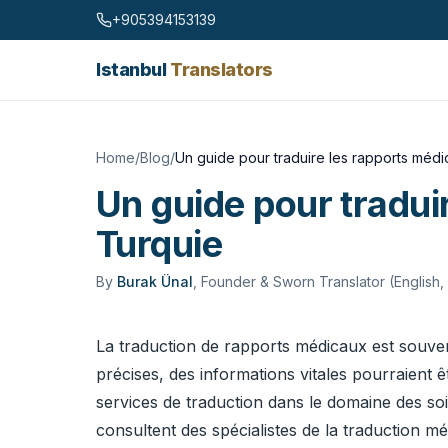
Skip to content
+905394153139
Istanbul
Translators
Home
/
Blog
/
Un guide pour traduire les rapports médi
Un guide pour tradui
Turquie
By
Burak Ünal
,
Founder & Sworn Translator (English,
La traduction de rapports médicaux est souve
précises, des informations vitales pourraient
services de traduction dans le domaine des soins
consultent des spécialistes de la traduction mé