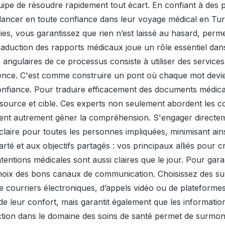
uipe de résoudre rapidement tout écart. En confiant à des p
lancer en toute confiance dans leur voyage médical en Turq
gies, vous garantissez que rien n’est laissé au hasard, perm
raduction des rapports médicaux joue un rôle essentiel dan
angulaires de ce processus consiste à utiliser des services
parence. C'est comme construire un pont où chaque mot devie
fiance. Pour traduire efficacement des documents médicaux
source et cible. Ces experts non seulement abordent les co
aient autrement gêner la compréhension. S'engager directem
claire pour toutes les personnes impliquées, minimisant ains
arté et aux objectifs partagés : vos principaux alliés pour 
ntentions médicales sont aussi claires que le jour. Pour gara
hoix des bons canaux de communication. Choisissez des s
se de courriers électroniques, d’appels vidéo ou de platefor
 leur confort, mais garantit également que les informations 
duction dans le domaine des soins de santé permet de surmont