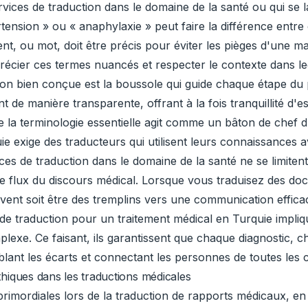
services de traduction dans le domaine de la santé ou qui se
nsion » ou « anaphylaxie » peut faire la différence entre 
, ou mot, doit être précis pour éviter les pièges d'une m
récier ces termes nuancés et respecter le contexte dans leq
on bien conçue est la boussole qui guide chaque étape du pa
 de manière transparente, offrant à la fois tranquillité d'e
e la terminologie essentielle agit comme un bâton de chef 
 exige des traducteurs qui utilisent leurs connaissances 
ces de traduction dans le domaine de la santé ne se limiten
le flux du discours médical. Lorsque vous traduisez des 
ent soit être des tremplins vers une communication efficac
e de traduction pour un traitement médical en Turquie impl
exe. Ce faisant, ils garantissent que chaque diagnostic, 
ant les écarts et connectant les personnes de toutes les 
thiques dans les traductions médicales
primordiales lors de la traduction de rapports médicaux, en 