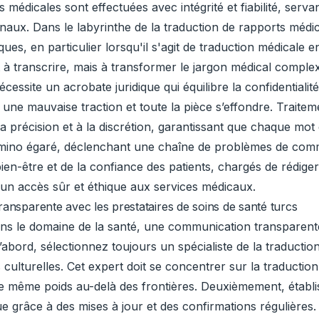
s médicales sont effectuées avec intégrité et fiabilité, serv
ux. Dans le labyrinthe de la traduction de rapports médica
ues, en particulier lorsqu'il s'agit de traduction médicale e
 à transcrire, mais à transformer le jargon médical compl
ssite un acrobate juridique qui équilibre la confidentialité
; une mauvaise traction et toute la pièce s’effondre. Trait
à la précision et à la discrétion, garantissant que chaque m
ino égaré, déclenchant une chaîne de problèmes de commun
u bien-être et de la confiance des patients, chargés de rédig
 un accès sûr et éthique aux services médicaux.
ansparente avec les prestataires de soins de santé turcs
ns le domaine de la santé, une communication transparente 
bord, sélectionnez toujours un spécialiste de la traduction
 culturelles. Cet expert doit se concentrer sur la traducti
e même poids au-delà des frontières. Deuxièmement, établis
e grâce à des mises à jour et des confirmations régulières