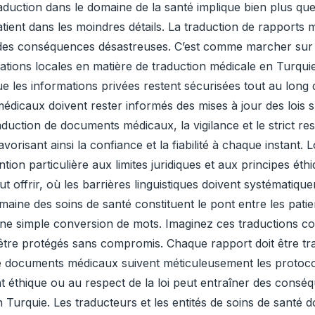
duction dans le domaine de la santé implique bien plus que l
 patient dans les moindres détails. La traduction de rapports
 des conséquences désastreuses. C’est comme marcher sur u
ations locales en matière de traduction médicale en Turquie
que les informations privées restent sécurisées tout au long
dicaux doivent rester informés des mises à jour des lois sur
aduction de documents médicaux, la vigilance et le strict re
favorisant ainsi la confiance et la fiabilité à chaque instant
ion particulière aux limites juridiques et aux principes éthiq
ut offrir, où les barrières linguistiques doivent systématiq
aine des soins de santé constituent le pont entre les patien
ne simple conversion de mots. Imaginez ces traductions c
nt être protégés sans compromis. Chaque rapport doit être tr
de documents médicaux suivent méticuleusement les protocol
 éthique ou au respect de la loi peut entraîner des cons
Turquie. Les traducteurs et les entités de soins de santé 