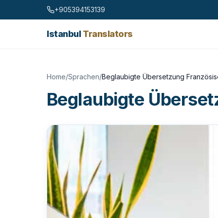
Skip to content
+905394153139
Istanbul
Translators
Home
/
Sprachen
/
Beglaubigte Übersetzung Französis
Beglaubigte Überset