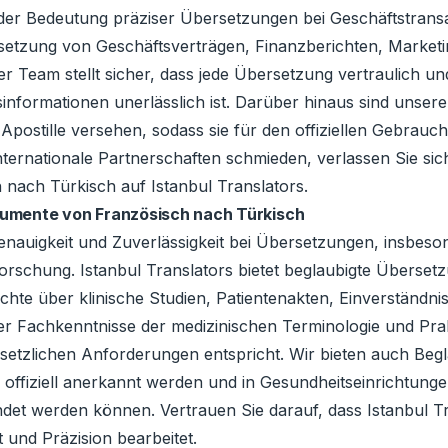
s der Bedeutung präziser Übersetzungen bei Geschäftstra
ersetzung von Geschäftsverträgen, Finanzberichten, Marketi
am stellt sicher, dass jede Übersetzung vertraulich und 
sinformationen unerlässlich ist. Darüber hinaus sind unser
r Apostille versehen, sodass sie für den offiziellen Gebrauc
ternationale Partnerschaften schmieden, verlassen Sie sich
ach Türkisch auf Istanbul Translators.
kumente von Französisch nach Türkisch
Genauigkeit und Zuverlässigkeit bei Übersetzungen, insbe
rschung. Istanbul Translators bietet beglaubigte Überset
chte über klinische Studien, Patientenakten, Einverständni
 Fachkenntnisse der medizinischen Terminologie und Prakt
esetzlichen Anforderungen entspricht. Wir bieten auch Beg
 offiziell anerkannt werden und in Gesundheitseinrichtunge
et werden können. Vertrauen Sie darauf, dass Istanbul Tra
 und Präzision bearbeitet.