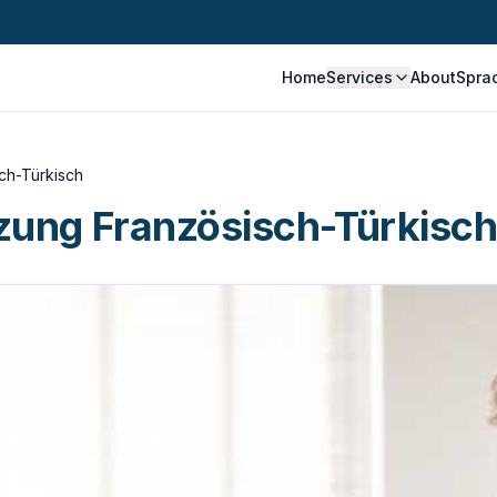
Home
Services
About
Spra
ch-Türkisch
zung Französisch-Türkisc