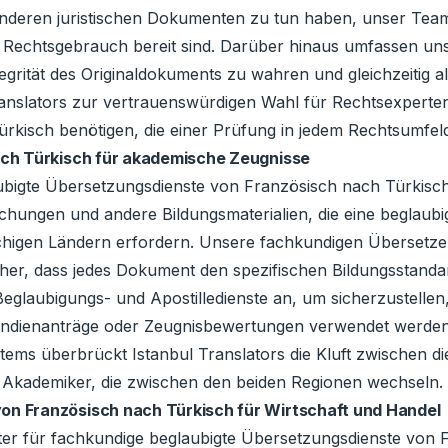
eren juristischen Dokumenten zu tun haben, unser Team st
 Rechtsgebrauch bereit sind. Darüber hinaus umfassen un
rität des Originaldokuments zu wahren und gleichzeitig all
Translators zur vertrauenswürdigen Wahl für Rechtsexperte
kisch benötigen, die einer Prüfung in jedem Rechtsumfeld
ch Türkisch für akademische Zeugnisse
glaubigte Übersetzungsdienste von Französisch nach Türkis
ichungen und andere Bildungsmaterialien, die eine beglau
chigen Ländern erfordern. Unsere fachkundigen Übersetze
cher, dass jedes Dokument den spezifischen Bildungsstanda
Beglaubigungs- und Apostilledienste an, um sicherzustellen
ndienanträge oder Zeugnisbewertungen verwendet werden 
tems überbrückt Istanbul Translators die Kluft zwischen d
 Akademiker, die zwischen den beiden Regionen wechseln.
n Französisch nach Türkisch für Wirtschaft und Handel
ieter für fachkundige beglaubigte Übersetzungsdienste von