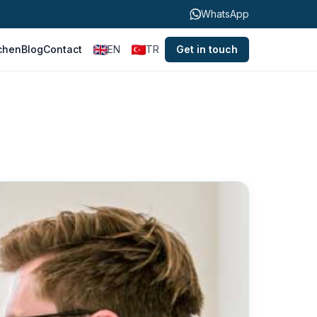
WhatsApp
chen
Blog
Contact
EN
TR
Get in touch
h