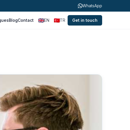
WhatsApp
gues
Blog
Contact
EN
TR
Get in touch