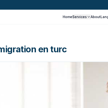
Home
Services
About
Lan
migration en turc