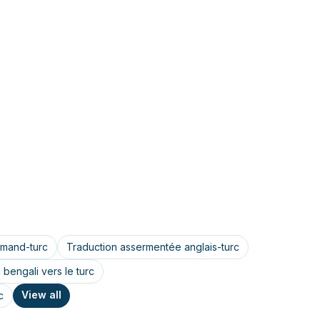
emand-turc
Traduction assermentée anglais-turc
bengali vers le turc
View all
c