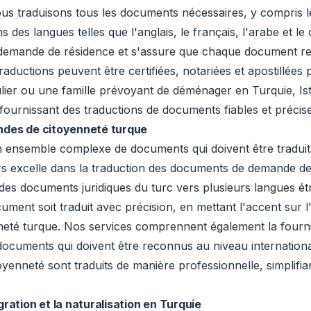
ous traduisons tous les documents nécessaires, y compris le
s des langues telles que l'anglais, le français, l'arabe et 
 demande de résidence et s'assure que chaque document resp
raductions peuvent être certifiées, notariées et apostillées
lier ou une famille prévoyant de déménager en Turquie, Ist
ournissant des traductions de documents fiables et précise
andes de citoyenneté turque
 ensemble complexe de documents qui doivent être traduit
tors excelle dans la traduction des documents de demande 
 des documents juridiques du turc vers plusieurs langues étr
ment soit traduit avec précision, en mettant l'accent sur l
eté turque. Nos services comprennent également la fournit
es documents qui doivent être reconnus au niveau internation
enneté sont traduits de manière professionnelle, simplifian
ration et la naturalisation en Turquie