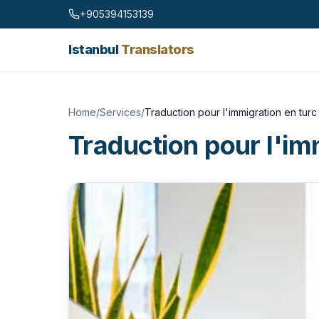
Skip to content
+905394153139
Istanbul
Translators
Home
/
Services
/
Traduction pour l'immigration en turc
Traduction pour l'im